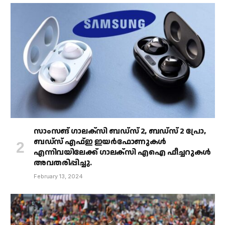
സാംസങ് ഗാലക്‌സി ബഡ്‌സ് 2, ബഡ്‌സ് 2 പ്രോ,
ബഡ്‌സ് എഫ്ഇ ഇയർഫോണുകൾ
എന്നിവയിലേക്ക് ഗാലക്‌സി എഐ ഫീച്ചറുകൾ
അവതരിപ്പിച്ചു.
February 13, 2024