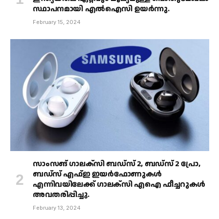
സ്ഥാപനമായി എൽഐസി ഉയർന്നു.
February 15, 2024
സാംസങ് ഗാലക്‌സി ബഡ്‌സ് 2, ബഡ്‌സ് 2 പ്രോ,
ബഡ്‌സ് എഫ്ഇ ഇയർഫോണുകൾ
എന്നിവയിലേക്ക് ഗാലക്‌സി എഐ ഫീച്ചറുകൾ
അവതരിപ്പിച്ചു.
February 13, 2024