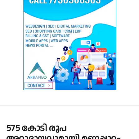
575 കോടി രൂപ
അറ്റാദായവുമായി മണപ്പുറം