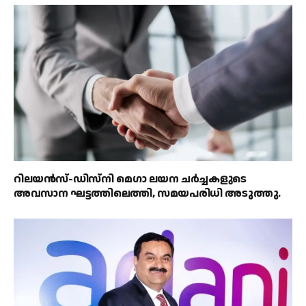
റിലയൻസ്-ഡിസ്‌നി മെഗാ ലയന ചർച്ചകളുടെ
അവസാന ഘട്ടത്തിലെത്തി, സമയപരിധി അടുത്തു.