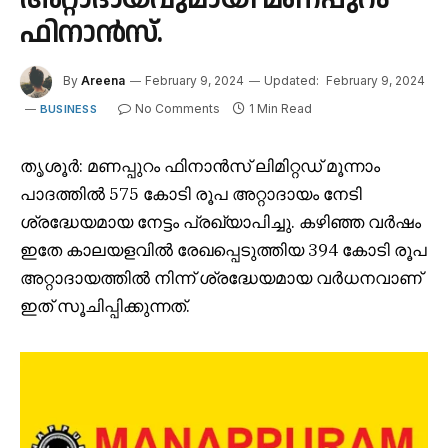
ഫിനാൻസ്.
By
Areena
February 9, 2024
Updated:
February 9, 2024
No Comments
1 Min Read
BUSINESS
തൃശൂർ: മണപ്പുറം ഫിനാൻസ് ലിമിറ്റഡ് മൂന്നാം
പാദത്തിൽ 575 കോടി രൂപ അറ്റാദായം നേടി
ശ്രദ്ധേയമായ നേട്ടം പ്രഖ്യാപിച്ചു. കഴിഞ്ഞ വർഷം
ഇതേ കാലയളവിൽ രേഖപ്പെടുത്തിയ 394 കോടി രൂപ
അറ്റാദായത്തിൽ നിന്ന് ശ്രദ്ധേയമായ വർധനവാണ്
ഇത് സൂചിപ്പിക്കുന്നത്.