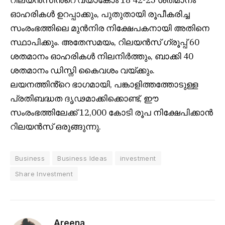
ഓഹരികൾ ഉറപ്പാക്കും, പുതുതായി രൂപീകരിച്ച
സംരംഭത്തിലെ മുൻനിര നിക്ഷേപകനായി അതിനെ
സ്ഥാപിക്കും. അതേസമയം, റിലയൻസ് ഗ്രൂപ്പ് 60
ശതമാനം ഓഹരികൾ നിലനിർത്തും, ബാക്കി 40
ശതമാനം ഡിസ്നി കൈവശം വയ്ക്കും.
ലയനത്തിൻ്റെ ഭാഗമായി, പങ്കാളിത്തത്തോടുള്ള
പ്രതിബദ്ധത ദൃഢമാക്കിക്കൊണ്ട്, ഈ
സംരംഭത്തിലേക്ക് 12,000 കോടി രൂപ നിക്ഷേപിക്കാൻ
റിലയൻസ് ഒരുങ്ങുന്നു.
Business
Business Ideas
investment
Share Investment
Areena