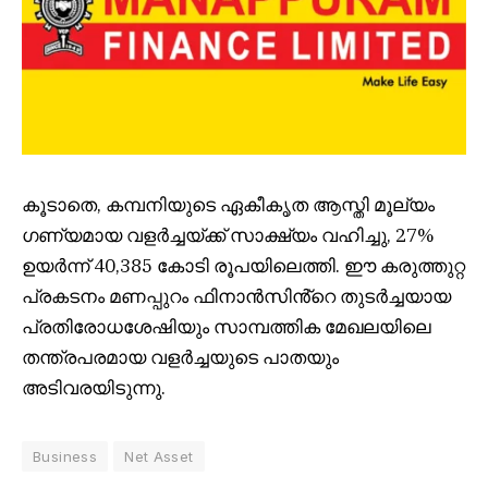
കൂടാതെ, കമ്പനിയുടെ ഏകീകൃത ആസ്തി മൂല്യം
ഗണ്യമായ വളർച്ചയ്ക്ക് സാക്ഷ്യം വഹിച്ചു, 27%
ഉയർന്ന് 40,385 കോടി രൂപയിലെത്തി. ഈ കരുത്തുറ്റ
പ്രകടനം മണപ്പുറം ഫിനാൻസിൻ്റെ തുടർച്ചയായ
പ്രതിരോധശേഷിയും സാമ്പത്തിക മേഖലയിലെ
തന്ത്രപരമായ വളർച്ചയുടെ പാതയും
അടിവരയിടുന്നു.
Business
Net Asset