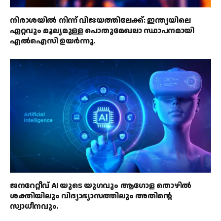
നിരാശയിൽ നിന്ന് വിജയത്തിലേക്ക്: ഇന്ത്യയിലെ
ഏറ്റവും മൂല്യമുള്ള പൊതുമേഖലാ സ്ഥാപനമായി
എൽഐസി ഉയർന്നു.
ജനറേറ്റീവ് AI യുടെ യുഗവും ആഗോള തൊഴിൽ
ശക്തിയിലും വിദ്യാഭ്യാസത്തിലും അതിൻ്റെ
സ്വാധീനവും.