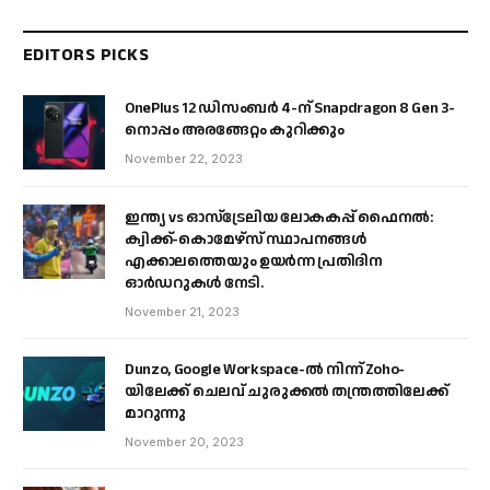
EDITORS PICKS
OnePlus 12 ഡിസംബർ 4-ന് Snapdragon 8 Gen 3-
നൊപ്പം അരങ്ങേറ്റം കുറിക്കും
November 22, 2023
ഇന്ത്യ vs ഓസ്‌ട്രേലിയ ലോകകപ്പ് ഫൈനൽ:
ക്വിക്ക്-കൊമേഴ്‌സ് സ്ഥാപനങ്ങൾ
എക്കാലത്തെയും ഉയർന്ന പ്രതിദിന
ഓർഡറുകൾ നേടി.
November 21, 2023
Dunzo, Google Workspace-ൽ നിന്ന് Zoho-
യിലേക്ക് ചെലവ് ചുരുക്കൽ തന്ത്രത്തിലേക്ക്
മാറുന്നു
November 20, 2023