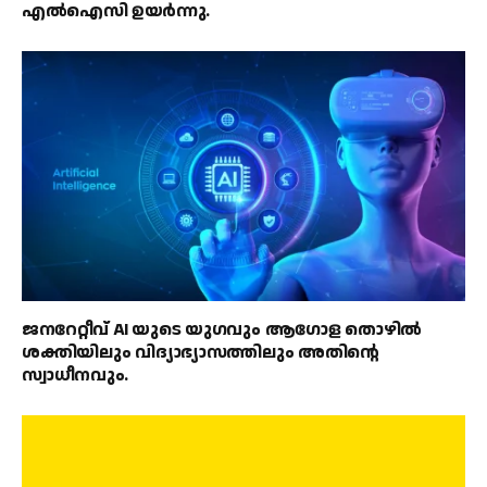
എൽഐസി ഉയർന്നു.
ജനറേറ്റീവ് AI യുടെ യുഗവും ആഗോള തൊഴിൽ
ശക്തിയിലും വിദ്യാഭ്യാസത്തിലും അതിൻ്റെ
സ്വാധീനവും.