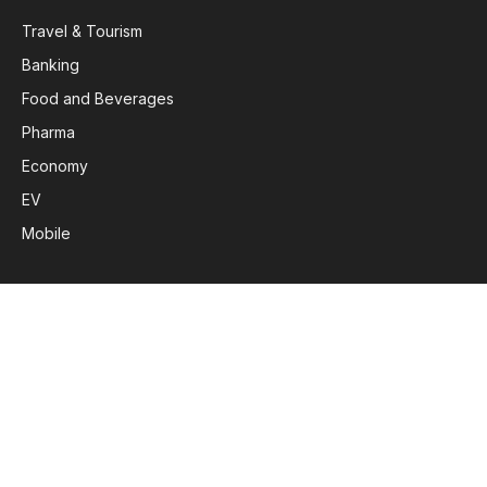
Travel & Tourism
Banking
Food and Beverages
Pharma
Economy
EV
Mobile
Subscribe to Updates
Get the latest creative news from FooBar about art, design
and business.
By signing up, you agree to the our terms and our
Privacy