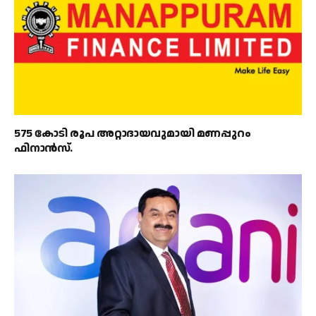
575 കോടി രൂപ അറ്റാദായവുമായി മണപ്പുറം
ഫിനാൻസ്.