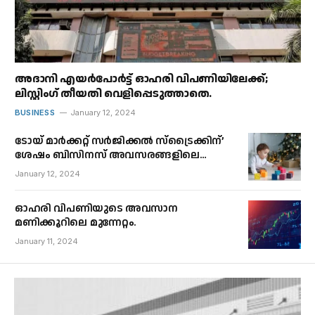
അദാനി എയർപോർട്ട് ഓഹരി വിപണിയിലേക്ക്;
ലിസ്റ്റിംഗ് തീയതി വെളിപ്പെടുത്താതെ.
BUSINESS
January 12, 2024
ടോയ് മാർക്കറ്റ് സർജിക്കൽ സ്ട്രൈക്കിന്’
ശേഷം ബിസിനസ് അവസരങ്ങളിലെ
കുതിച്ചുചാട്ടം.
January 12, 2024
ഓഹരി വിപണിയുടെ അവസാന
മണിക്കൂറിലെ മുന്നേറ്റം.
January 11, 2024