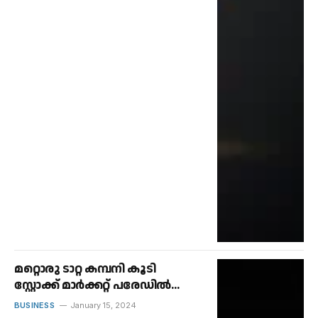
മറ്റൊരു ടാറ്റ കമ്പനി കൂടി
സ്റ്റോക്ക് മാർക്കറ്റ് പരേഡിൽ
ചേരുന്നു.
BUSINESS
January 15, 2024