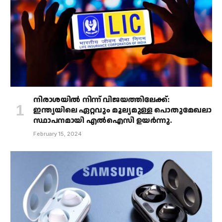
നിരാശയിൽ നിന്ന് വിജയത്തിലേക്ക്:
ഇന്ത്യയിലെ ഏറ്റവും മൂല്യമുള്ള പൊതുമേഖലാ
സ്ഥാപനമായി എൽഐസി ഉയർന്നു.
February 15, 2024