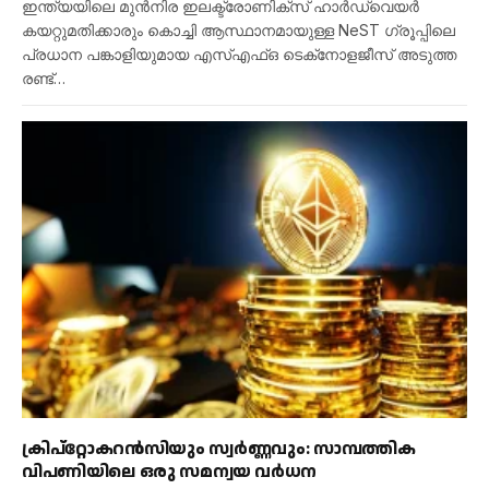
ഇന്ത്യയിലെ മുൻനിര ഇലക്ട്രോണിക്‌സ് ഹാർഡ്‌വെയർ
കയറ്റുമതിക്കാരും കൊച്ചി ആസ്ഥാനമായുള്ള NeST ഗ്രൂപ്പിലെ
പ്രധാന പങ്കാളിയുമായ എസ്എഫ്‌ഒ ടെക്‌നോളജീസ് അടുത്ത
രണ്ട്…
ക്രിപ്‌റ്റോകറൻസിയും സ്വർണ്ണവും: സാമ്പത്തിക
വിപണിയിലെ ഒരു സമന്വയ വർധന