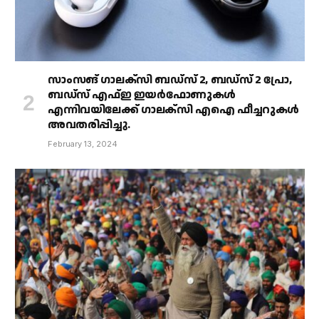
സാംസങ് ഗാലക്‌സി ബഡ്‌സ് 2, ബഡ്‌സ് 2 പ്രോ,
ബഡ്‌സ് എഫ്ഇ ഇയർഫോണുകൾ
എന്നിവയിലേക്ക് ഗാലക്‌സി എഐ ഫീച്ചറുകൾ
അവതരിപ്പിച്ചു.
February 13, 2024