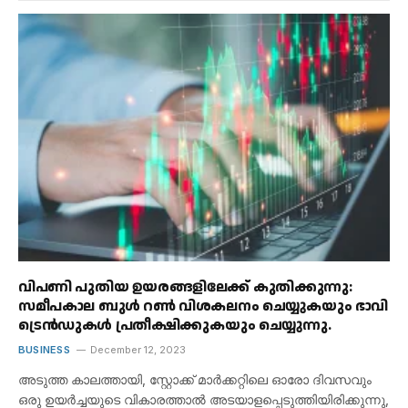
വിപണി പുതിയ ഉയരങ്ങളിലേക്ക് കുതിക്കുന്നു:
സമീപകാല ബുൾ റൺ വിശകലനം ചെയ്യുകയും ഭാവി
ട്രെൻഡുകൾ പ്രതീക്ഷിക്കുകയും ചെയ്യുന്നു.
BUSINESS
December 12, 2023
അടുത്ത കാലത്തായി, സ്റ്റോക്ക് മാർക്കറ്റിലെ ഓരോ ദിവസവും
ഒരു ഉയർച്ചയുടെ വികാരത്താൽ അടയാളപ്പെടുത്തിയിരിക്കുന്നു,