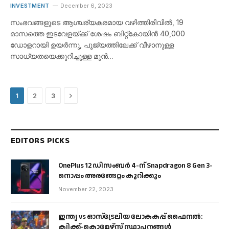
INVESTMENT
December 6, 2023
സംഭവങ്ങളുടെ ആശ്ചര്യകരമായ വഴിത്തിരിവിൽ, 19
മാസത്തെ ഇടവേളയ്ക്ക് ശേഷം ബിറ്റ്കോയിൻ 40,000
ഡോളറായി ഉയർന്നു, പൂജ്യത്തിലേക്ക് വീഴാനുള്ള
സാധ്യതയെക്കുറിച്ചുള്ള മുൻ…
Next
1
2
3
EDITORS PICKS
OnePlus 12 ഡിസംബർ 4-ന് Snapdragon 8 Gen 3-
നൊപ്പം അരങ്ങേറ്റം കുറിക്കും
November 22, 2023
ഇന്ത്യ vs ഓസ്‌ട്രേലിയ ലോകകപ്പ് ഫൈനൽ:
ക്വിക്ക്-കൊമേഴ്‌സ് സ്ഥാപനങ്ങൾ