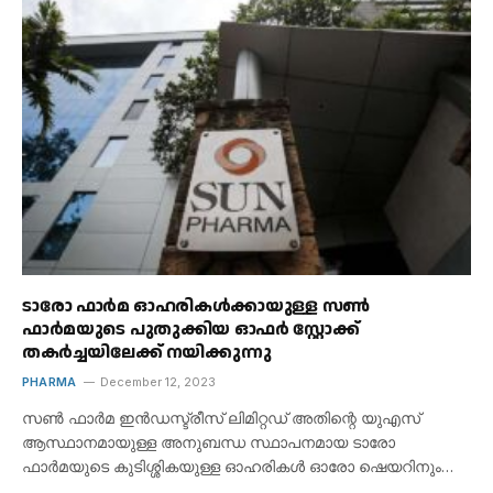
ടാരോ ഫാർമ ഓഹരികൾക്കായുള്ള സൺ
ഫാർമയുടെ പുതുക്കിയ ഓഫർ സ്റ്റോക്ക്
തകർച്ചയിലേക്ക് നയിക്കുന്നു
PHARMA
December 12, 2023
സൺ ഫാർമ ഇൻഡസ്ട്രീസ് ലിമിറ്റഡ് അതിന്റെ യുഎസ്
ആസ്ഥാനമായുള്ള അനുബന്ധ സ്ഥാപനമായ ടാരോ
ഫാർമയുടെ കുടിശ്ശികയുള്ള ഓഹരികൾ ഓരോ ഷെയറിനും…