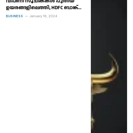
വിപണി സൂചികകൾ പുതിയ
ഉയരങ്ങളിലെത്തി, HDFC ബാങ്ക്
ഫലങ്ങൾ കാത്തിരിക്കുന്നു.
BUSINESS
January 16, 2024