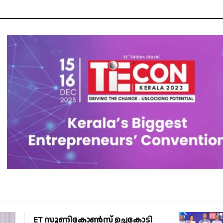
ET സൂണികോൺസ് ഉച്ചകോടി