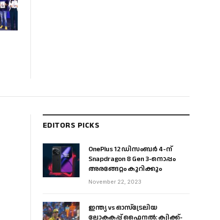
EDITORS PICKS
OnePlus 12 ഡിസംബർ 4-ന്
Snapdragon 8 Gen 3-നൊപ്പം
അരങ്ങേറ്റം കുറിക്കും
November 22, 2023
ഇന്ത്യ vs ഓസ്‌ട്രേലിയ
ലോകകപ്പ് ഫൈനൽ: ക്വിക്ക്-