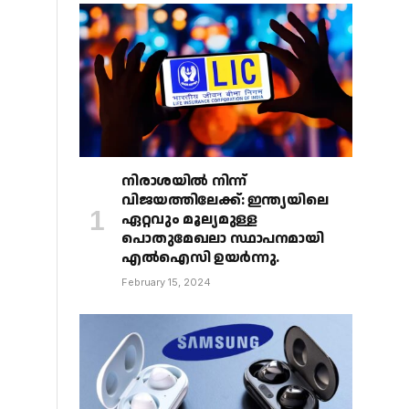
നിരാശയിൽ നിന്ന്
വിജയത്തിലേക്ക്: ഇന്ത്യയിലെ
ഏറ്റവും മൂല്യമുള്ള
പൊതുമേഖലാ സ്ഥാപനമായി
എൽഐസി ഉയർന്നു.
February 15, 2024