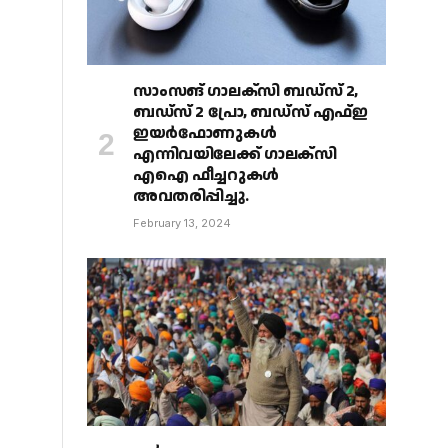
സാംസങ് ഗാലക്‌സി ബഡ്‌സ് 2,
ബഡ്‌സ് 2 പ്രോ, ബഡ്‌സ് എഫ്ഇ
ഇയർഫോണുകൾ
എന്നിവയിലേക്ക് ഗാലക്‌സി
എഐ ഫീച്ചറുകൾ
അവതരിപ്പിച്ചു.
February 13, 2024