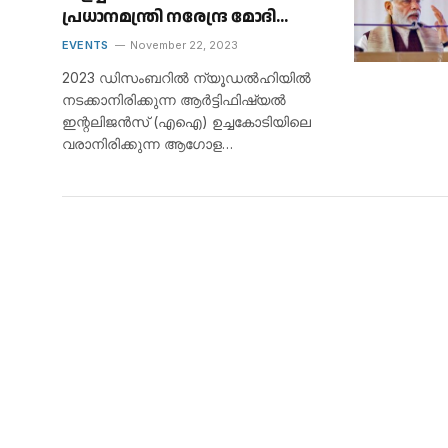
പ്രധാനമന്ത്രി നരേന്ദ്ര മോദി
ഗൂഗിളിനെ ക്ഷണിച്ചു
EVENTS
November 22, 2023
2023 ഡിസംബറിൽ ന്യൂഡൽഹിയിൽ
നടക്കാനിരിക്കുന്ന ആർട്ടിഫിഷ്യൽ
ഇന്റലിജൻസ് (എഐ) ഉച്ചകോടിയിലെ
വരാനിരിക്കുന്ന ആഗോള…