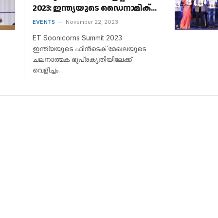
2023: ഇന്ത്യയുടെ ഡൈനാമിക്
ഫിൻടെക് സ്‌പെയ്‌സിലെ
EVENTS
November 22, 2023
അടുത്ത അതിർത്തി
ET Soonicorns Summit 2023
ഇന്ത്യയുടെ ഫിൻടെക് മേഖലയുടെ
ചലനാത്മക ഭൂപ്രകൃതിയിലേക്ക്
വെളിച്ചം…