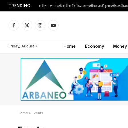
TRENDING
Facebook
X
Instagram
YouTube
(Twitter)
Friday, August 7
Home
Economy
Money
Home
»
Events