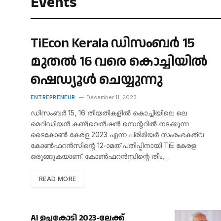
Events
TiEcon Kerala ഡിസംബർ 15
മുതൽ 16 വരെ കൊച്ചിയിൽ
ഷെഡ്യൂൾ ചെയ്യുന്നു
ENTREPRENEUR
December 11, 2023
ഡിസംബർ 15, 16 തീയതികളിൽ കൊച്ചിയിലെ ലെ
മെറിഡിയൻ കൺവെൻഷൻ സെന്ററിൽ നടക്കുന്ന
ടൈകോൺ കേരള 2023 എന്ന പ്രീമിയർ സംരംഭകത്വ
കോൺഫറൻസിന്റെ 12-ാമത് പതിപ്പിനായി TiE കേരള
ഒരുങ്ങുകയാണ്. കോൺഫറൻസിന്റെ തീം,…
READ MORE
AI ഉച്ചകോടി 2023-ലേക്ക്