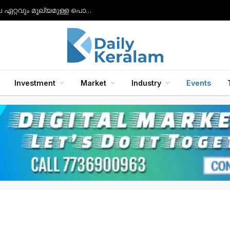
നിരാശയിൽ നിന്ന് വിജയത്തിലേക്ക്: ഇന്ത്യയിലെ ഏറ്റവും മൂല്യമുള്ള പൊതുമേഖലാ സ്ഥാപനമായി എൽഐസി ഉയർന്നു.
Investment
Market
Industry
Events