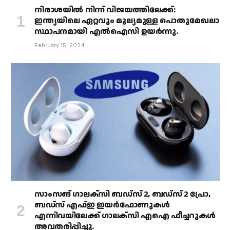
നിരാശയിൽ നിന്ന് വിജയത്തിലേക്ക്:
ഇന്ത്യയിലെ ഏറ്റവും മൂല്യമുള്ള പൊതുമേഖലാ
സ്ഥാപനമായി എൽഐസി ഉയർന്നു.
February 15, 2024
സാംസങ് ഗാലക്‌സി ബഡ്‌സ് 2, ബഡ്‌സ് 2 പ്രോ,
ബഡ്‌സ് എഫ്ഇ ഇയർഫോണുകൾ
എന്നിവയിലേക്ക് ഗാലക്‌സി എഐ ഫീച്ചറുകൾ
അവതരിപ്പിച്ചു.