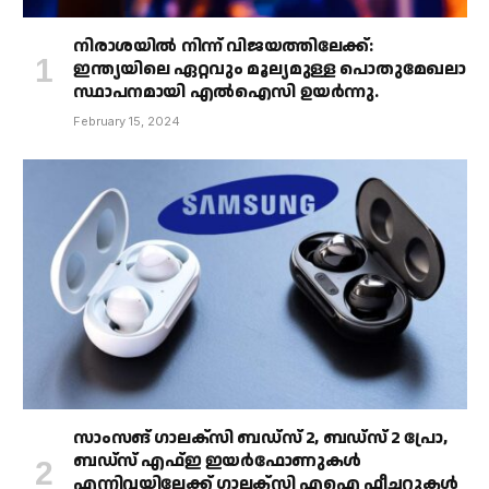
നിരാശയിൽ നിന്ന് വിജയത്തിലേക്ക്:
ഇന്ത്യയിലെ ഏറ്റവും മൂല്യമുള്ള പൊതുമേഖലാ
സ്ഥാപനമായി എൽഐസി ഉയർന്നു.
February 15, 2024
സാംസങ് ഗാലക്‌സി ബഡ്‌സ് 2, ബഡ്‌സ് 2 പ്രോ,
ബഡ്‌സ് എഫ്ഇ ഇയർഫോണുകൾ
എന്നിവയിലേക്ക് ഗാലക്‌സി എഐ ഫീച്ചറുകൾ