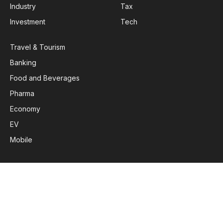
Industry
Tax
Investment
Tech
Travel & Tourism
Banking
Food and Beverages
Pharma
Economy
EV
Mobile
Subscribe to Updates
Get the latest creative news from FooBar about art, design
and business.