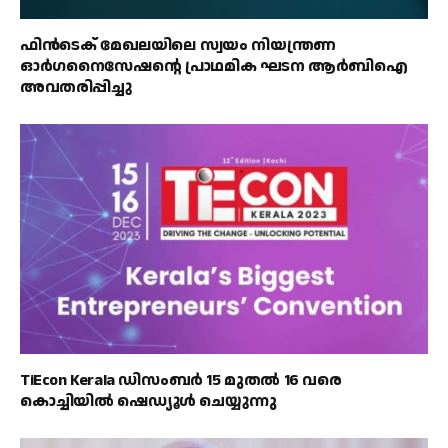
ഫിൻ‌ടെക് മേഖലയിലെ സ്വയം നിയന്ത്രണ
ഓർഗനൈസേഷന്റെ പ്രാഥമിക ഘടന ആർ‌ബി‌ഐ
അവതരിപ്പിച്ചു
TiEcon Kerala ഡിസംബർ 15 മുതൽ 16 വരെ
കൊച്ചിയിൽ ഷെഡ്യൂൾ ചെയ്യുന്നു