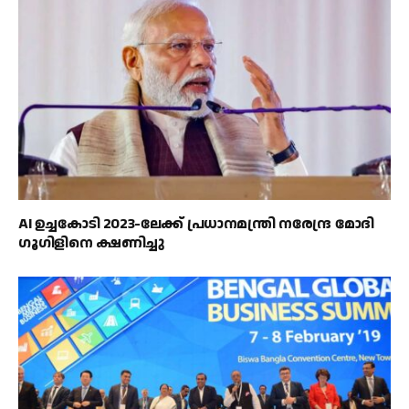
AI ഉച്ചകോടി 2023-ലേക്ക് പ്രധാനമന്ത്രി നരേന്ദ്ര മോദി
ഗൂഗിളിനെ ക്ഷണിച്ചു