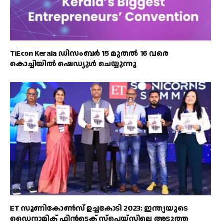
TiEcon Kerala ഡിസംബർ 15 മുതൽ 16 വരെ
കൊച്ചിയിൽ ഷെഡ്യൂൾ ചെയ്യുന്നു
ET സൂണികോൺസ് ഉച്ചകോടി 2023: ഇന്ത്യയുടെ
ഡൈനാമിക് ഫിൻടെക് സ്‌പെയ്‌സിലെ അടുത്ത