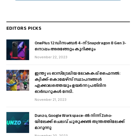
EDITORS PICKS
OnePlus 12 ഡിസംബർ 4-ന് Snapdragon 8 Gen 3-
നൊപ്പം അരങ്ങേറ്റം കുറിക്കും
November 22, 2023
ഇന്ത്യ vs ഓസ്‌ട്രേലിയ ലോകകപ്പ് ഫൈനൽ:
ക്വിക്ക്-കൊമേഴ്‌സ് സ്ഥാപനങ്ങൾ
എക്കാലത്തെയും ഉയർന്ന പ്രതിദിന
ഓർഡറുകൾ നേടി.
November 21, 2023
Dunzo, Google Workspace-ൽ നിന്ന് Zoho-
യിലേക്ക് ചെലവ് ചുരുക്കൽ തന്ത്രത്തിലേക്ക്
മാറുന്നു
November 20, 2023