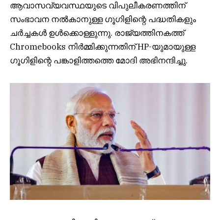
ആവാസവ്യവസ്ഥയുടെ വിപുലീകരണത്തിന്
സംഭാവന നൽകാനുള്ള ഗൂഗിളിന്റെ പദ്ധതികളും
ചർച്ചകൾ ഉൾക്കൊള്ളുന്നു. രാജ്യത്തിനകത്ത്
Chromebooks നിർമ്മിക്കുന്നതിന് HP-യുമായുള്ള
ഗൂഗിളിന്റെ പങ്കാളിത്തത്തെ മോദി അഭിനന്ദിച്ചു.