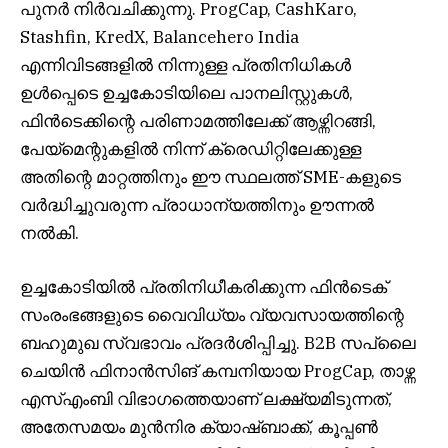
പുനർ നിർവചിക്കുന്നു. ProgCap, CashKaro,
Stashfin, KredX, Balancehero India
എന്നിവിടങ്ങളിൽ നിന്നുള്ള പ്രതിനിധികൾ
ഉൾപ്പെടെ ഉച്ചകോടിയിലെ പാനലിസ്റ്റുകൾ,
ഫിൻടെക്കിന്റെ പരിണാമത്തിലേക്ക് ആഴ്ന്നിറങ്ങി,
പേയ്‌മെന്റുകളിൽ നിന്ന് ക്രെഡിറ്റിലേക്കുള്ള
അതിന്റെ മാറ്റത്തിനും ഈ സ്ഥലത്ത് SME-കളുടെ
വർദ്ധിച്ചുവരുന്ന പ്രാധാന്യത്തിനും ഊന്നൽ
നൽകി.
ഉച്ചകോടിയിൽ പ്രതിനിധീകരിക്കുന്ന ഫിൻടെക്
സംരംഭങ്ങളുടെ വൈവിധ്യം വ്യവസായത്തിന്റെ
ബഹുമുഖ സ്വഭാവം പ്രദർശിപ്പിച്ചു. B2B സപ്ലൈ
ചെയിൻ ഫിനാൻസിങ് കമ്പനിയായ ProgCap, താഴ്ന്ന
എസ്എംബി വിഭാഗത്തെയാണ് ലക്ഷ്യമിടുന്നത്,
അതേസമയം മുൻനിര ക്യാഷ്ബാക്ക്, കൂപ്പൺ