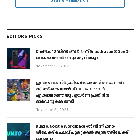
ADD A COMMENT
EDITORS PICKS
OnePlus 12 ഡിസംബർ 4-ന് Snapdragon 8 Gen 3-
നൊപ്പം അരങ്ങേറ്റം കുറിക്കും
November 22, 2023
ഇന്ത്യ vs ഓസ്‌ട്രേലിയ ലോകകപ്പ് ഫൈനൽ:
ക്വിക്ക്-കൊമേഴ്‌സ് സ്ഥാപനങ്ങൾ
എക്കാലത്തെയും ഉയർന്ന പ്രതിദിന
ഓർഡറുകൾ നേടി.
November 21, 2023
Dunzo, Google Workspace-ൽ നിന്ന് Zoho-
യിലേക്ക് ചെലവ് ചുരുക്കൽ തന്ത്രത്തിലേക്ക്
മാറുന്നു