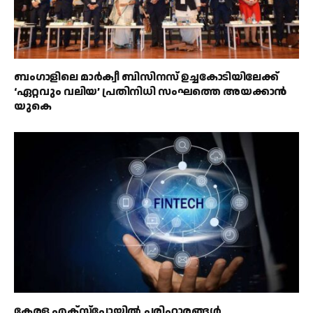
ബംഗാളിലെ മാർക്വീ ബിസിനസ് ഉച്ചകോടിയിലേക്ക്
‘ഏറ്റവും വലിയ’ പ്രതിനിധി സംഘത്തെ അയക്കാൻ
യുകെ
കേരള എക്‌സ്‌പോയിൽ പരിഹാരങ്ങൾ