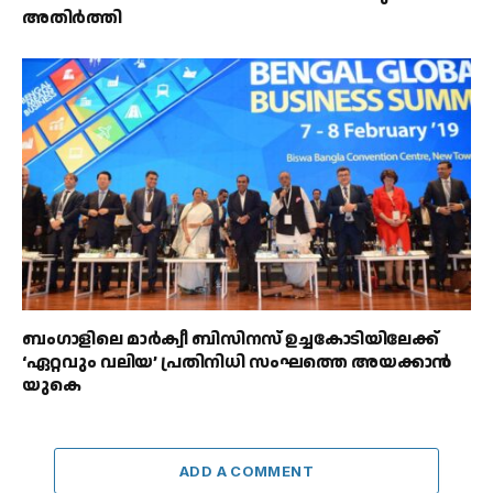
അതിർത്തി
ബംഗാളിലെ മാർക്വീ ബിസിനസ് ഉച്ചകോടിയിലേക്ക്
‘ഏറ്റവും വലിയ’ പ്രതിനിധി സംഘത്തെ അയക്കാൻ
യുകെ
ADD A COMMENT