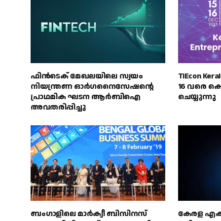
ഫിൻ‌ടെക് മേഖലയിലെ സ്വയം
TiEcon Ke
നിയന്ത്രണ ഓർഗനൈസേഷന്റെ
16 വരെ ക
പ്രാഥമിക ഘടന ആർ‌ബി‌ഐ
ചെയ്യുന്നു
അവതരിപ്പിച്ചു
ബംഗാളിലെ മാർക്വീ ബിസിനസ്
കേരള എക്