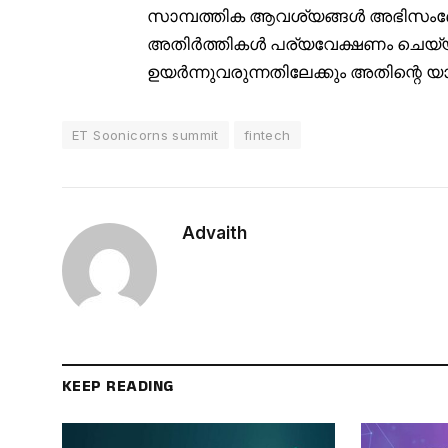
സാമ്പത്തിക ആവശ്യങ്ങൾ അഭിസംബോ
അതിർത്തികൾ പര്യവേക്ഷണം ചെയ്യു
ഉയർന്നുവരുന്നതിലേക്കും അതിന്റെ യാത്
ET Soonicorns summit
fintech
Advaith
KEEP READING