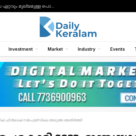
സാംസങ് ഗാലക്‌സി ബഡ്‌സ് 2, ബഡ്‌സ് 2 പ്രോ, ബഡ്‌സ് എഫ്ഇ ഇയർഫോണുകൾ എന്നിവയിലേക്ക് ഗാലക്‌സി എഐ ഫീച്ചറുകൾ അവതരിപ്പിച്ചു.
Investment
Market
Industry
Events
് ഫിൻടെക് സ്‌പെയ്‌സിലെ അടുത്ത അതിർത്തി