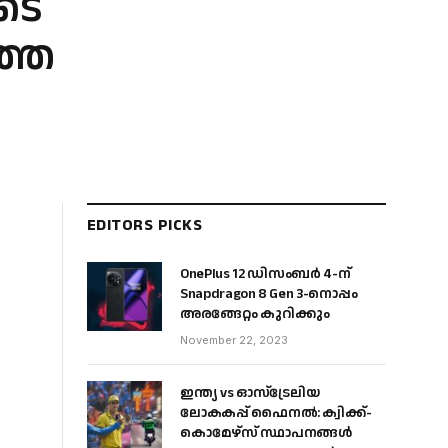
ടെ
ത്ത
EDITORS PICKS
OnePlus 12 ഡിസംബർ 4-ന്
Snapdragon 8 Gen 3-നൊപ്പം
അരങ്ങേറ്റം കുറിക്കും
November 22, 2023
ഇന്ത്യ vs ഓസ്‌ട്രേലിയ
ലോകകപ്പ് ഫൈനൽ: ക്വിക്ക്-
കൊമേഴ്‌സ് സ്ഥാപനങ്ങൾ