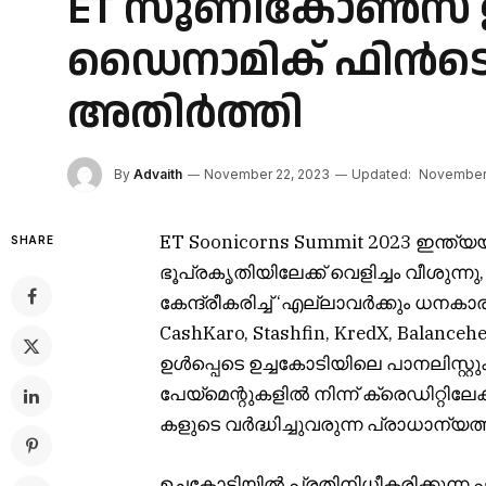
ET സൂണികോൺസ് ഉച്
ഡൈനാമിക് ഫിൻടെക
അതിർത്തി
By
Advaith
November 22, 2023
Updated:
November 
ET Soonicorns Summit 2023 ഇന്ത
SHARE
ഭൂപ്രകൃതിയിലേക്ക് വെളിച്ചം വീശുന്ന
കേന്ദ്രീകരിച്ച് ‘എല്ലാവർക്കും ധനകാര
CashKaro, Stashfin, KredX, Balance
ഉൾപ്പെടെ ഉച്ചകോടിയിലെ പാനലിസ്റ്റുകൾ
പേയ്‌മെന്റുകളിൽ നിന്ന് ക്രെഡിറ്റിലേ
കളുടെ വർദ്ധിച്ചുവരുന്ന പ്രാധാന്
ഉച്ചകോടിയിൽ പ്രതിനിധീകരിക്കുന്