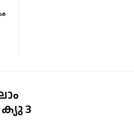
ാർ
ാലാം
ക്യു 3