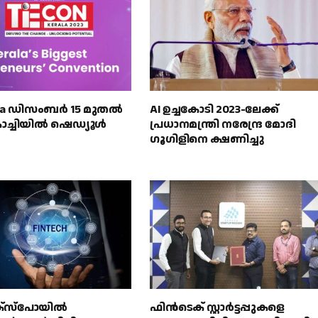
rala ഡിസംബർ 15 മുതൽ
AI ഉച്ചകോടി 2023-ലേക്ക്
ൊച്ചിയിൽ ഷെഡ്യൂൾ
പ്രധാനമന്ത്രി നരേന്ദ്ര മോദി
ഗൂഗിളിനെ ക്ഷണിച്ചു
‌സ്‌പോയിൽ
ഫിൻടെക് സ്റ്റാർട്ടപ്പുകളെ