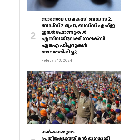
സാംസങ് ഗാലക്‌സി ബഡ്‌സ് 2,
ബഡ്‌സ് 2 പ്രോ, ബഡ്‌സ് എഫ്ഇ
ഇയർഫോണുകൾ
എന്നിവയിലേക്ക് ഗാലക്‌സി
എഐ ഫീച്ചറുകൾ
അവതരിപ്പിച്ചു.
February 13, 2024
കർഷകരുടെ
പ്രതിഷേധത്തിൻ്റെ ഭാഗമായി