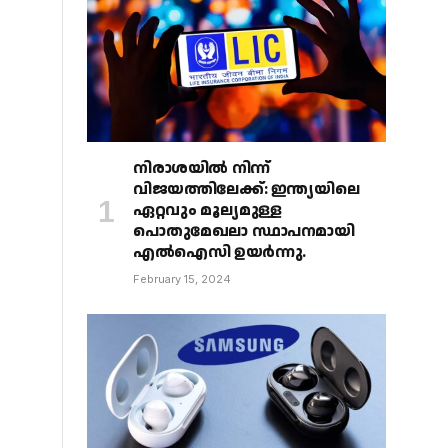
നിരാശയിൽ നിന്ന്
വിജയത്തിലേക്ക്: ഇന്ത്യയിലെ
ഏറ്റവും മൂല്യമുള്ള
പൊതുമേഖലാ സ്ഥാപനമായി
എൽഐസി ഉയർന്നു.
February 15, 2024