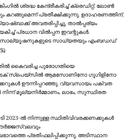
ംഗിൽ ശ്രദ്ധ കേന്ദ്രീകരിച്ച് ക്രെഡിറ്റ്, ലോൺ
ം കറങ്ങുമെന്ന് പ്രതീക്ഷിക്കുന്നു. ഉദാഹരണത്തിന്,
യാഷ്ബാക്ക് അവതരിപ്പിച്ചു, താൽപ്പര്യം
രത്യേകിച്ച് പ്രധാന വിൽപ്പന ഇവന്റുകൾ.
ർഡ് സൊല്യൂഷനുകളുടെ സാധ്യതയും എംബഡഡ്
ടു.
ുന്നതിൽ കൈവരിച്ച പുരോഗതിയെ
ൻ‌ടെക് സ്‌പെയ്‌സിൽ ആമസോണിനോ ഗൂഗിളിനോ
കറുകൾ ഊന്നിപ്പറഞ്ഞു. വ്യവസായം പക്വത
 നിന്ന് മൂല്യനിർമ്മാണം, ലാഭം, സുസ്ഥിരത
ോടി 2023-ൽ നിന്നുള്ള സ്ഥിതിവിവരക്കണക്കുകൾ
 ഊർജ്ജസ്വലവും
ഭാവത്തെ പ്രതിഫലിപ്പിക്കുന്നു, അടിസ്ഥാന