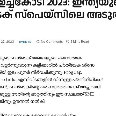
ചകോടി 2023: ഇന്ത്യയു
് സ്‌പെയ്‌സിലെ അടു
22, 2023
No Comments
2 Mins Read
EVENTS
്യയുടെ ഫിൻടെക് മേഖലയുടെ ചലനാത്മക
ു, വളർന്നുവരുന്ന കളിക്കാരിൽ പ്രത്യേക ശ്രദ്ധ
്യ’ ഇടം പുനർ നിർവചിക്കുന്നു. ProgCap,
hero India എന്നിവിടങ്ങളിൽ നിന്നുള്ള പ്രതിനിധികൾ
, ഫിൻടെക്കിന്റെ പരിണാമത്തിലേക്ക് ആഴ്ന്നിറങ്ങി,
ക്കുള്ള അതിന്റെ മാറ്റത്തിനും ഈ സ്ഥലത്ത് SME-
യത്തിനും ഊന്നൽ നൽകി.
ന ഫിൻടെക് സംരംഭങ്ങളുടെ വൈവിധ്യം