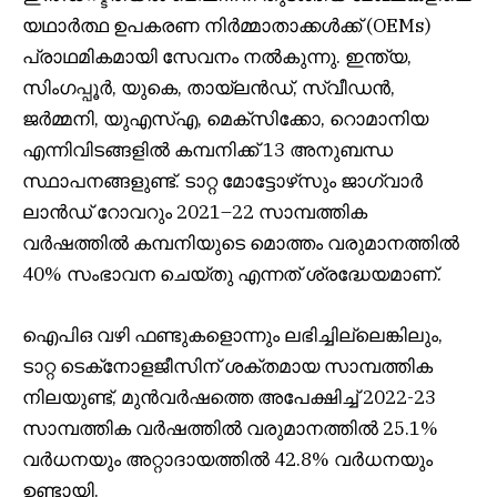
യഥാർത്ഥ ഉപകരണ നിർമ്മാതാക്കൾക്ക് (OEMs)
പ്രാഥമികമായി സേവനം നൽകുന്നു. ഇന്ത്യ,
സിംഗപ്പൂർ, യുകെ, തായ്‌ലൻഡ്, സ്വീഡൻ,
ജർമ്മനി, യുഎസ്എ, മെക്സിക്കോ, റൊമാനിയ
എന്നിവിടങ്ങളിൽ കമ്പനിക്ക് 13 അനുബന്ധ
സ്ഥാപനങ്ങളുണ്ട്. ടാറ്റ മോട്ടോഴ്‌സും ജാഗ്വാർ
ലാൻഡ് റോവറും 2021–22 സാമ്പത്തിക
വർഷത്തിൽ കമ്പനിയുടെ മൊത്തം വരുമാനത്തിൽ
40% സംഭാവന ചെയ്തു എന്നത് ശ്രദ്ധേയമാണ്.
ഐ‌പി‌ഒ വഴി ഫണ്ടുകളൊന്നും ലഭിച്ചില്ലെങ്കിലും,
ടാറ്റ ടെക്‌നോളജീസിന് ശക്തമായ സാമ്പത്തിക
നിലയുണ്ട്, മുൻവർഷത്തെ അപേക്ഷിച്ച് 2022-23
സാമ്പത്തിക വർഷത്തിൽ വരുമാനത്തിൽ 25.1%
വർധനയും അറ്റാദായത്തിൽ 42.8% വർധനയും
ഉണ്ടായി.