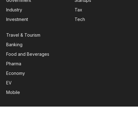
Government
Startups
Industry
Tax
Investment
Tech
Travel & Tourism
Banking
Food and Beverages
Pharma
Economy
EV
Mobile
Subscribe to Updates
Get the latest creative news from FooBar about art, design
and business.