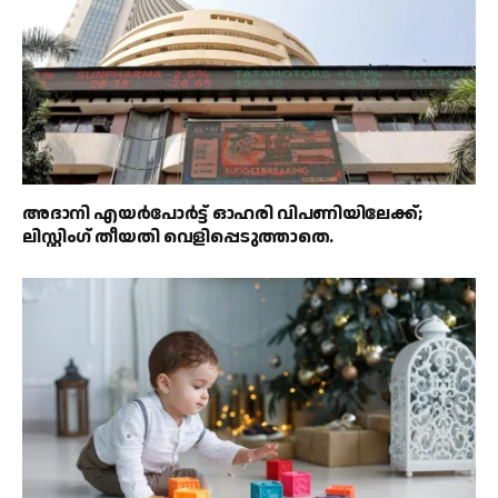
അദാനി എയർപോർട്ട് ഓഹരി വിപണിയിലേക്ക്;
ലിസ്റ്റിംഗ് തീയതി വെളിപ്പെടുത്താതെ.