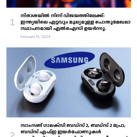
നിരാശയിൽ നിന്ന് വിജയത്തിലേക്ക്:
ഇന്ത്യയിലെ ഏറ്റവും മൂല്യമുള്ള പൊതുമേഖലാ
സ്ഥാപനമായി എൽഐസി ഉയർന്നു.
February 15, 2024
സാംസങ് ഗാലക്‌സി ബഡ്‌സ് 2, ബഡ്‌സ് 2 പ്രോ,
ബഡ്‌സ് എഫ്ഇ ഇയർഫോണുകൾ