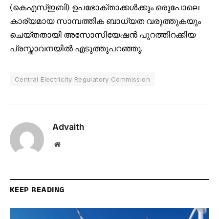
(കെഎസ്ഇബി) ഉപഭോക്താക്കൾക്കും ഒരുപോലെ
കാര്യമായ സാമ്പത്തിക ബാധ്യത വരുത്തുകയും
ചെയ്തതായി അസോസിയേഷൻ പുറത്തിറക്കിയ
പ്രസ്താവനയിൽ എടുത്തുപറഞ്ഞു.
Central Electricity Regulatory Commission
Advaith
Website
KEEP READING