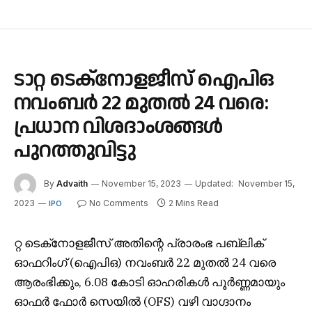
ടാറ്റ ടെക്‌നോളജീസ് ഐപിഒ
നവംബർ 22 മുതൽ 24 വരെ:
പ്രധാന വിശദാംശങ്ങൾ
പുറത്തുവിട്ടു
By
Advaith
November 15, 2023
Updated:
November 15,
2023
No Comments
2 Mins Read
IPO
റ്റ ടെക്‌നോളജീസ് അതിന്റെ പ്രാരംഭ പബ്ലിക്
ഓഫറിംഗ് (ഐപിഒ) നവംബർ 22 മുതൽ 24 വരെ
ആരംഭിക്കും, 6.08 കോടി ഓഹരികൾ പൂർണ്ണമായും
ഓഫർ ഫോർ സെയിൽ (OFS) വഴി വാഗ്ദാനം