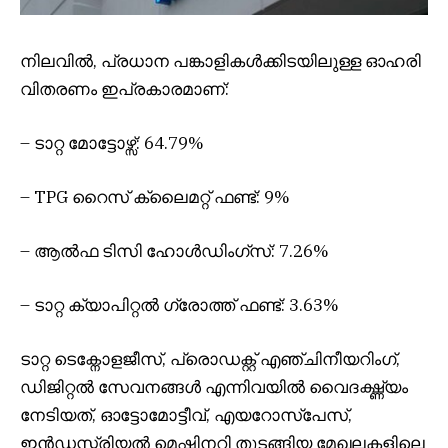
നിലവിൽ, പ്രധാന പങ്കാളികൾക്കിടയിലുള്ള ഓഹരി
വിതരണം ഇപ്രകാരമാണ്:
– ടാറ്റ മോട്ടോഴ്സ്: 64.79%
– TPG റൈസ് ക്ലൈമറ്റ് ഫണ്ട്: 9%
– ആൽഫ ടിസി ഹോൾഡിംഗ്സ്: 7.26%
– ടാറ്റ ക്യാപിറ്റൽ ഗ്രോത്ത് ഫണ്ട്: 3.63%
ടാറ്റ ടെക്നോളജീസ്, പ്രൊഡക്റ്റ് എഞ്ചിനീയറിംഗ്,
ഡിജിറ്റൽ സേവനങ്ങൾ എന്നിവയിൽ വൈദഗ്ദ്ധ്യം
നേടിയത്, ഓട്ടോമോട്ടീവ്, എയറോസ്പേസ്,
ഇൻഡസ്ട്രിയൽ മെഷിനറി തുടങ്ങിയ മേഖലകളിലെ