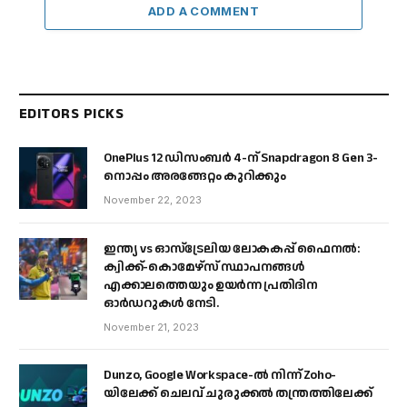
ADD A COMMENT
EDITORS PICKS
OnePlus 12 ഡിസംബർ 4-ന് Snapdragon 8 Gen 3-
നൊപ്പം അരങ്ങേറ്റം കുറിക്കും
November 22, 2023
ഇന്ത്യ vs ഓസ്‌ട്രേലിയ ലോകകപ്പ് ഫൈനൽ:
ക്വിക്ക്-കൊമേഴ്‌സ് സ്ഥാപനങ്ങൾ
എക്കാലത്തെയും ഉയർന്ന പ്രതിദിന
ഓർഡറുകൾ നേടി.
November 21, 2023
Dunzo, Google Workspace-ൽ നിന്ന് Zoho-
യിലേക്ക് ചെലവ് ചുരുക്കൽ തന്ത്രത്തിലേക്ക്