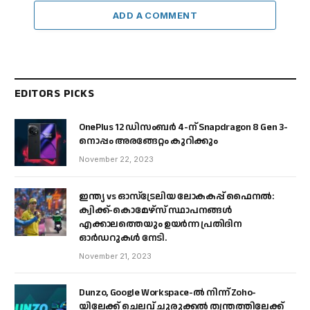
ADD A COMMENT
EDITORS PICKS
OnePlus 12 ഡിസംബർ 4-ന് Snapdragon 8 Gen 3-
നൊപ്പം അരങ്ങേറ്റം കുറിക്കും
November 22, 2023
ഇന്ത്യ vs ഓസ്‌ട്രേലിയ ലോകകപ്പ് ഫൈനൽ:
ക്വിക്ക്-കൊമേഴ്‌സ് സ്ഥാപനങ്ങൾ
എക്കാലത്തെയും ഉയർന്ന പ്രതിദിന
ഓർഡറുകൾ നേടി.
November 21, 2023
Dunzo, Google Workspace-ൽ നിന്ന് Zoho-
യിലേക്ക് ചെലവ് ചുരുക്കൽ തന്ത്രത്തിലേക്ക്