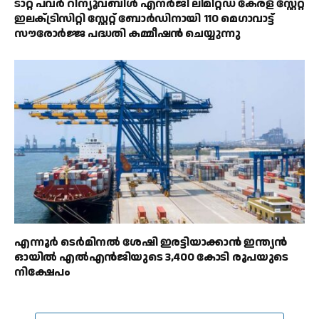
ടാറ്റ പവർ റിന്യൂവബിൾ എനർജി ലിമിറ്റഡ് കേരള സ്റ്റേറ്റ്
ഇലക്‌ട്രിസിറ്റി സ്റ്റേറ്റ് ബോർഡിനായി 110 മെഗാവാട്ട്
സൗരോർജ്ജ പദ്ധതി കമ്മീഷൻ ചെയ്യുന്നു
എന്നൂർ ടെർമിനൽ ശേഷി ഇരട്ടിയാക്കാൻ ഇന്ത്യൻ
ഓയിൽ എൽഎൻജിയുടെ 3,400 കോടി രൂപയുടെ
നിക്ഷേപം