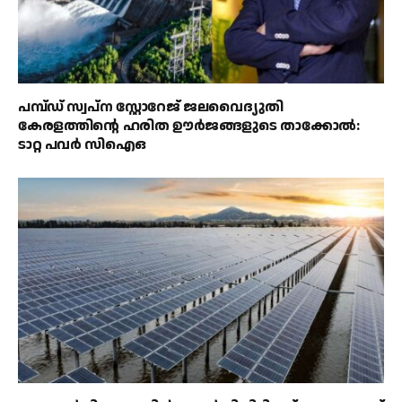
പമ്പ്ഡ് സ്വപ്ന സ്റ്റോറേജ് ജലവൈദ്യുതി
കേരളത്തിന്റെ ഹരിത ഊർജങ്ങളുടെ താക്കോൽ:
ടാറ്റ പവർ സിഐഒ