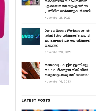
കൊമേഴ്‌സ് സ്ഥാപനങ്ങൾ
എക്കാലത്തെയും ഉയർന്ന
പ്രതിദിന ഓർഡറുകൾ നേടി.
November 21, 2023
Dunzo, Google Workspace-ൽ
നിന്ന് Zoho-യിലേക്ക് ചെലവ്
ചുരുക്കൽ തന്ത്രത്തിലേക്ക്
മാറുന്നു
November 20, 2023
രണ്ടറ്റവും കൂട്ടിമുട്ടുന്നില്ലേ,
ചെലവഴിക്കുന്ന രീതിയിൽ
ഒരു മാറ്റം വരുത്തിയാലോ?
November 16, 2023
LATEST POSTS