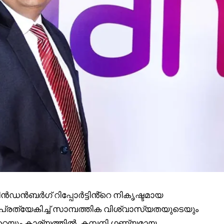
ൻഡൻബർഗ് റിപ്പോർട്ടിൻ്റെ നികൃഷ്ടമായ
പ്രത്യേകിച്ച് സാമ്പത്തിക വിശ്വാസ്യതയുടെയും
െയും കാര്യത്തിൽ, കമ്പനി ഗണ്യമായ