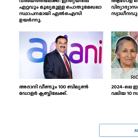
വിജയത്തിലേക്ക്: ഇന്ത്യയിലെ
ആഗോള തൊ
ഏറ്റവും മൂല്യമുള്ള പൊതുമേഖലാ
വിദ്യാഭ്യാ
സ്ഥാപനമായി എൽഐസി
സ്വാധീനവു
ഉയർന്നു.
അദാനി വീണ്ടും 100 ബില്യൺ
2024-ലെ ഇന
ഡോളർ ക്ലബ്ബിലേക്ക്.
വലിയ 10 സമ
A