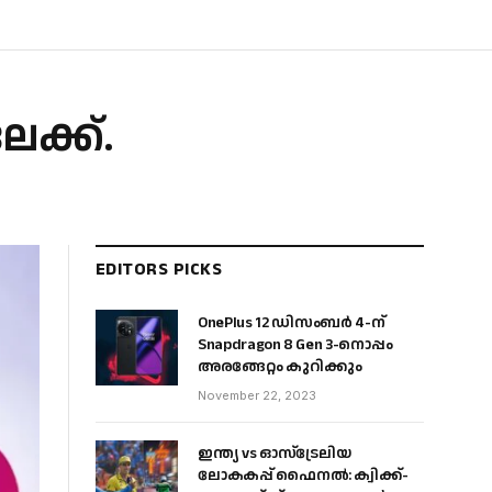
ക്ക്.
EDITORS PICKS
OnePlus 12 ഡിസംബർ 4-ന്
Snapdragon 8 Gen 3-നൊപ്പം
അരങ്ങേറ്റം കുറിക്കും
November 22, 2023
ഇന്ത്യ vs ഓസ്‌ട്രേലിയ
ലോകകപ്പ് ഫൈനൽ: ക്വിക്ക്-