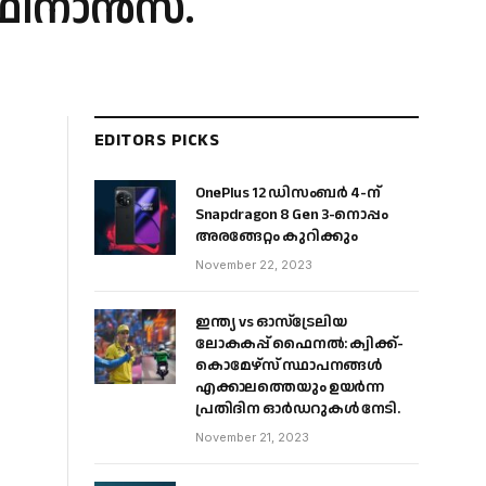
ഫിനാൻസ്.
EDITORS PICKS
OnePlus 12 ഡിസംബർ 4-ന്
Snapdragon 8 Gen 3-നൊപ്പം
അരങ്ങേറ്റം കുറിക്കും
November 22, 2023
ഇന്ത്യ vs ഓസ്‌ട്രേലിയ
ലോകകപ്പ് ഫൈനൽ: ക്വിക്ക്-
കൊമേഴ്‌സ് സ്ഥാപനങ്ങൾ
എക്കാലത്തെയും ഉയർന്ന
പ്രതിദിന ഓർഡറുകൾ നേടി.
November 21, 2023