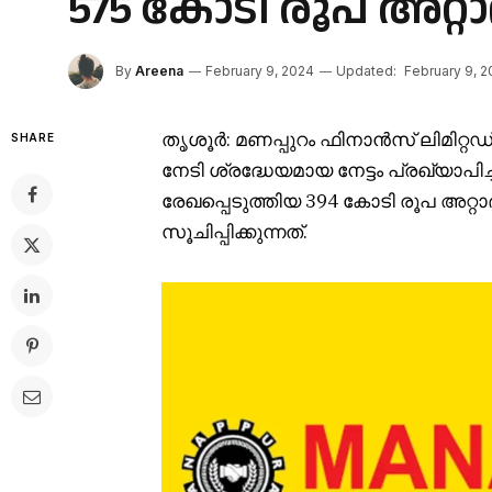
575 കോടി രൂപ അറ്റ
By
Areena
February 9, 2024
Updated:
February 9, 
തൃശൂർ: മണപ്പുറം ഫിനാൻസ് ലിമിറ്റഡ്
SHARE
നേടി ശ്രദ്ധേയമായ നേട്ടം പ്രഖ്യാ
രേഖപ്പെടുത്തിയ 394 കോടി രൂപ അറ്
സൂചിപ്പിക്കുന്നത്.