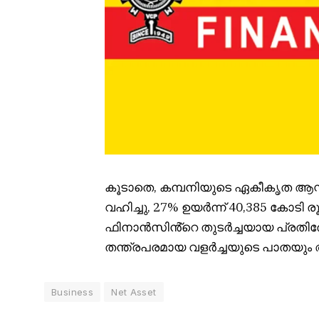
കൂടാതെ, കമ്പനിയുടെ ഏകീകൃത ആസ്തി
വഹിച്ചു, 27% ഉയർന്ന് 40,385 കോടി 
ഫിനാൻസിൻ്റെ തുടർച്ചയായ പ്രതി
തന്ത്രപരമായ വളർച്ചയുടെ പാതയും അ
Business
Net Asset