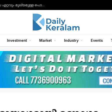
സാംസങ് ഗാലക്‌സി ബഡ്‌സ് 2, ബഡ്‌സ് 2 പ്രോ, ബഡ്‌സ് എഫ്ഇ ഇയർഫോണുകൾ എന്നിവയിലേക്ക് ഗാലക്‌സി എഐ ഫീച്ചറുകൾ അവതരിപ്പിച്ചു.
Investment
Market
Industry
Events