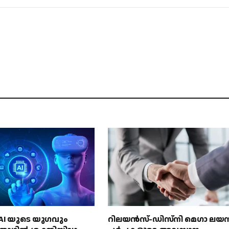
് AI യുടെ യുഗവും
റിലയൻസ്-ഡിസ്‌നി മെഗാ ലയ