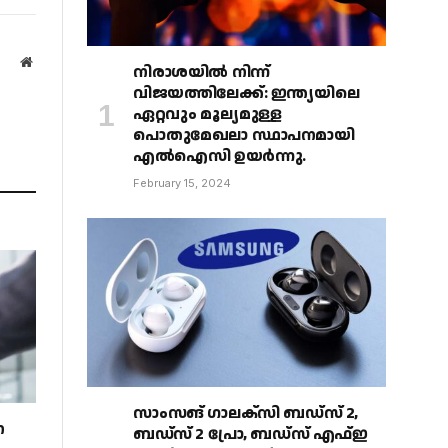
Website
നിരാശയിൽ നിന്ന്
വിജയത്തിലേക്ക്: ഇന്ത്യയിലെ
ഏറ്റവും മൂല്യമുള്ള
പൊതുമേഖലാ സ്ഥാപനമായി
എൽഐസി ഉയർന്നു.
February 15, 2024
സാംസങ് ഗാലക്‌സി ബഡ്‌സ് 2,
ന
ബഡ്‌സ് 2 പ്രോ, ബഡ്‌സ് എഫ്ഇ