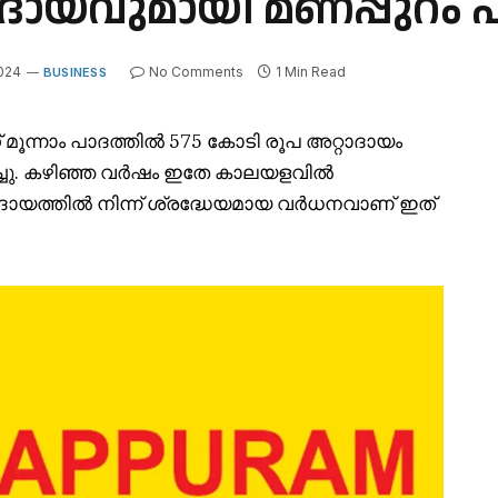
ാദായവുമായി മണപ്പുറം 
2024
No Comments
1 Min Read
BUSINESS
 മൂന്നാം പാദത്തിൽ 575 കോടി രൂപ അറ്റാദായം
പിച്ചു. കഴിഞ്ഞ വർഷം ഇതേ കാലയളവിൽ
റാദായത്തിൽ നിന്ന് ശ്രദ്ധേയമായ വർധനവാണ് ഇത്