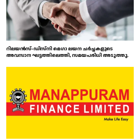
റിലയൻസ്-ഡിസ്‌നി മെഗാ ലയന ചർച്ചകളുടെ
അവസാന ഘട്ടത്തിലെത്തി, സമയപരിധി അടുത്തു.