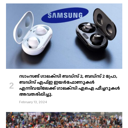
സാംസങ് ഗാലക്‌സി ബഡ്‌സ് 2, ബഡ്‌സ് 2 പ്രോ,
ബഡ്‌സ് എഫ്ഇ ഇയർഫോണുകൾ
എന്നിവയിലേക്ക് ഗാലക്‌സി എഐ ഫീച്ചറുകൾ
അവതരിപ്പിച്ചു.
February 13, 2024