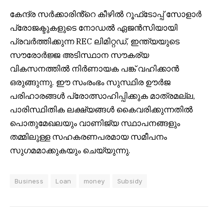
കേന്ദ്ര സർക്കാരിൻ്റെ കീഴിൽ റൂഫ്‌ടോപ്പ് സോളാർ
പ്രോജക്ടുകളുടെ നോഡൽ ഏജൻസിയായി
പ്രവർത്തിക്കുന്ന REC ലിമിറ്റഡ്, ഇന്ത്യയുടെ
സൗരോർജ്ജ അടിസ്ഥാന സൗകര്യ
വികസനത്തിൽ നിർണായക പങ്ക് വഹിക്കാൻ
ഒരുങ്ങുന്നു. ഈ സംരംഭം സുസ്ഥിര ഊർജ
പരിഹാരങ്ങൾ പ്രോത്സാഹിപ്പിക്കുക മാത്രമല്ല,
പാരിസ്ഥിതിക ലക്ഷ്യങ്ങൾ കൈവരിക്കുന്നതിൽ
പൊതുമേഖലയും വാണിജ്യ സ്ഥാപനങ്ങളും
തമ്മിലുള്ള സഹകരണപരമായ സമീപനം
സുഗമമാക്കുകയും ചെയ്യുന്നു.
Business
Loan
money
Subsidy