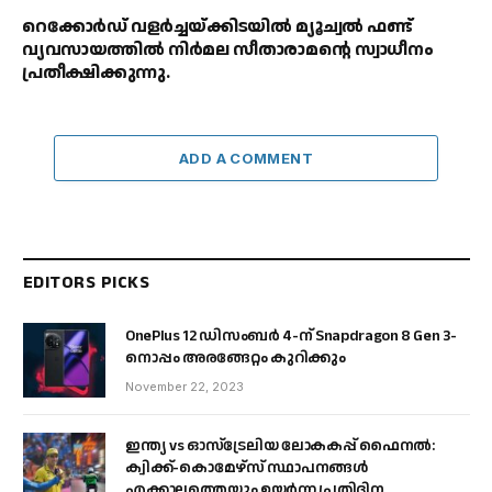
റെക്കോർഡ് വളർച്ചയ്ക്കിടയിൽ മ്യൂച്വൽ ഫണ്ട്
വ്യവസായത്തിൽ നിർമല സീതാരാമൻ്റെ സ്വാധീനം
പ്രതീക്ഷിക്കുന്നു.
ADD A COMMENT
EDITORS PICKS
OnePlus 12 ഡിസംബർ 4-ന് Snapdragon 8 Gen 3-
നൊപ്പം അരങ്ങേറ്റം കുറിക്കും
November 22, 2023
ഇന്ത്യ vs ഓസ്‌ട്രേലിയ ലോകകപ്പ് ഫൈനൽ:
ക്വിക്ക്-കൊമേഴ്‌സ് സ്ഥാപനങ്ങൾ
എക്കാലത്തെയും ഉയർന്ന പ്രതിദിന