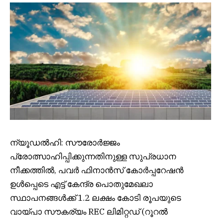
ന്യൂഡൽഹി: സൗരോർജ്ജം
പ്രോത്സാഹിപ്പിക്കുന്നതിനുള്ള സുപ്രധാന
നീക്കത്തിൽ, പവർ ഫിനാൻസ് കോർപ്പറേഷൻ
ഉൾപ്പെടെ എട്ട് കേന്ദ്ര പൊതുമേഖലാ
സ്ഥാപനങ്ങൾക്ക് 1.2 ലക്ഷം കോടി രൂപയുടെ
വായ്പാ സൗകര്യം REC ലിമിറ്റഡ് (റൂറൽ