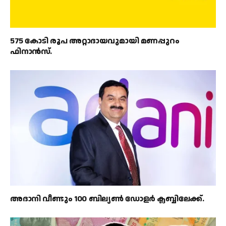
575 കോടി രൂപ അറ്റാദായവുമായി മണപ്പുറം
ഫിനാൻസ്.
അദാനി വീണ്ടും 100 ബില്യൺ ഡോളർ ക്ലബ്ബിലേക്ക്.