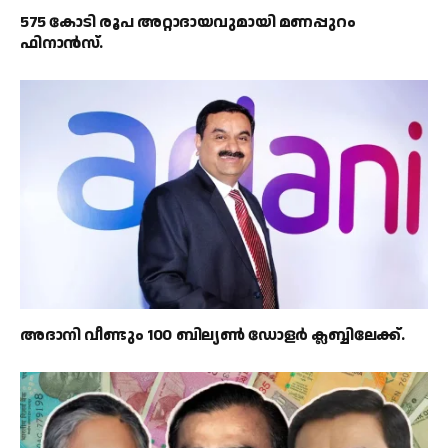
575 കോടി രൂപ അറ്റാദായവുമായി മണപ്പുറം
ഫിനാൻസ്.
അദാനി വീണ്ടും 100 ബില്യൺ ഡോളർ ക്ലബ്ബിലേക്ക്.