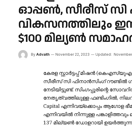
ഓപ്പൺ, സീരീസ് സി ഫ
വികസനത്തിലും ഇ
$100 മില്യൺ സമാഹരി
By
Advaith
November 22, 2023
Updated:
November 
കേരള സ്റ്റാർട്ടപ്പ് മിഷൻ (കെഎസ്‌യുഎം
സീരീസ് സി ഫിനാൻസിംഗ് റൗണ്ടിൽ
നേടിയിട്ടുണ്ട്. സിംഗപ്പൂരിന്റെ സോവ
നേതൃത്വത്തിലുള്ള ഫണ്ടിംഗിൽ, നിലവ
Capital എന്നിവയ്‌ക്കൊപ്പം ആഗോള ഭീമ
എന്നിവയിൽ നിന്നുള്ള പങ്കാളിത്തവും 
137 മില്യൺ ഡോളറായി ഉയർത്തുന്ന