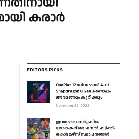
ുന്നതിനായി
ുമായി കരാർ
EDITORS PICKS
OnePlus 12 ഡിസംബർ 4-ന്
Snapdragon 8 Gen 3-നൊപ്പം
അരങ്ങേറ്റം കുറിക്കും
November 22, 2023
ഇന്ത്യ vs ഓസ്‌ട്രേലിയ
ലോകകപ്പ് ഫൈനൽ: ക്വിക്ക്-
കൊമേഴ്‌സ് സ്ഥാപനങ്ങൾ