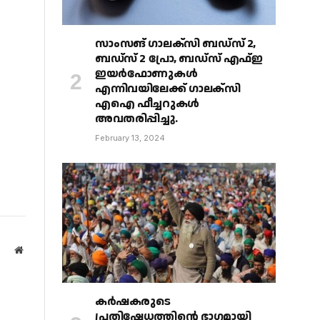
സാംസങ് ഗാലക്‌സി ബഡ്‌സ് 2,
ബഡ്‌സ് 2 പ്രോ, ബഡ്‌സ് എഫ്ഇ
ഇയർഫോണുകൾ
എന്നിവയിലേക്ക് ഗാലക്‌സി
എഐ ഫീച്ചറുകൾ
അവതരിപ്പിച്ചു.
February 13, 2024
Website
കർഷകരുടെ
പ്രതിഷേധത്തിൻ്റെ ഭാഗമായി