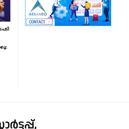
ടപടി
കൂ:
്ടപ്പ്,