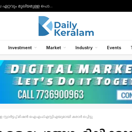
നിരാശയിൽ നിന്ന് വിജയത്തിലേക്ക്: ഇന്ത്യയിലെ ഏറ്റവും മൂല്യമുള്ള പൊതുമേഖലാ സ്ഥാപനമായി എൽഐസി ഉയർന്നു.
Investment
Market
Industry
Events
രള സ്റ്റാർട്ടപ്പ് മിഷൻ ഐഎഫ്എസ്സിഎയുമായി കരാർ ഒപ്പിട്ടു