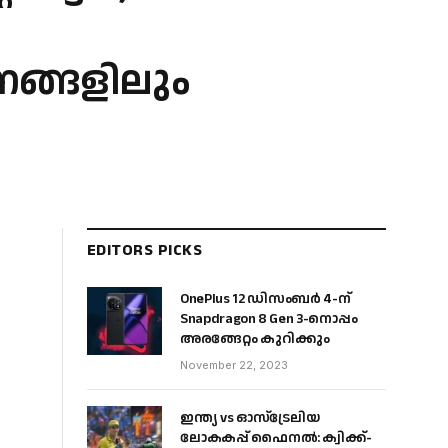
ങ്ങളിലും
EDITORS PICKS
OnePlus 12 ഡിസംബർ 4-ന്
Snapdragon 8 Gen 3-നൊപ്പം
അരങ്ങേറ്റം കുറിക്കും
November 22, 2023
ഇന്ത്യ vs ഓസ്‌ട്രേലിയ
ലോകകപ്പ് ഫൈനൽ: ക്വിക്ക്-