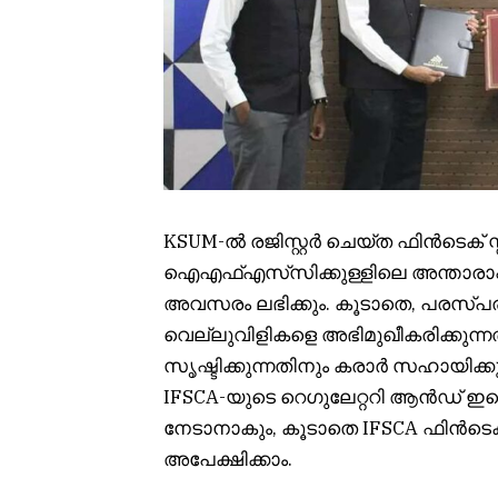
KSUM-ൽ രജിസ്റ്റർ ചെയ്ത ഫിൻ‌ടെക് സ്റ
ഐഎഫ്എസ്‌സിക്കുള്ളിലെ അന്താരാഷ്ട
അവസരം ലഭിക്കും. കൂടാതെ, പരസ്പര 
വെല്ലുവിളികളെ അഭിമുഖീകരിക്കുന്നതി
സൃഷ്ടിക്കുന്നതിനും കരാർ സഹായിക്കുന
IFSCA-യുടെ റെഗുലേറ്ററി ആൻഡ് 
നേടാനാകും, കൂടാതെ IFSCA ഫിൻ‌ടെക് 
അപേക്ഷിക്കാം.