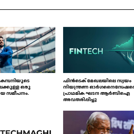
 കമ്പനിയുടെ
ഫിൻ‌ടെക് മേഖലയിലെ സ്വയം
േക്കുള്ള ഒരു
നിയന്ത്രണ ഓർഗനൈസേഷന്
ായ സമീപനം.
പ്രാഥമിക ഘടന ആർ‌ബി‌ഐ
അവതരിപ്പിച്ചു