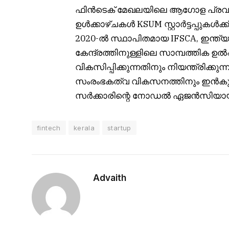
ഫിൻ‌ടെക് മേഖലയിലെ ആഗോള പ്രവ
ഉൾക്കാഴ്ചകൾ KSUM സ്റ്റാർട്ടപ്പു
2020-ൽ സ്ഥാപിതമായ IFSCA, ഇന്ത്
കേന്ദ്രത്തിനുള്ളിലെ സാമ്പത്തിക ഉ
വികസിപ്പിക്കുന്നതിനും നിയന്ത്രിക്
സംരംഭകത്വ വികസനത്തിനും ഇൻകുബ
സർക്കാരിന്റെ നോഡൽ ഏജൻസിയായി K
fintech
kerala
startup
Advaith