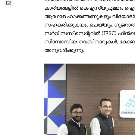
കാര്യങ്ങളിൽ കെഎസ്‌യുഎമ്മും 
ആഗോള ഹാക്കത്തണുകളും വിദ്യാഭ്യ
സഹകരിക്കുകയും ചെയ്യും. ഗുജറ
സർവീസസ് സെന്ററിൽ (IFSC) ഫിൻടെക്
സിമ്പോസിയ, വെബിനാറുകൾ, കോൺഫറ
അനുവദിക്കുന്നു.