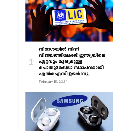
നിരാശയിൽ നിന്ന്
വിജയത്തിലേക്ക്: ഇന്ത്യയിലെ
ഏറ്റവും മൂല്യമുള്ള
പൊതുമേഖലാ സ്ഥാപനമായി
എൽഐസി ഉയർന്നു.
February 15, 2024