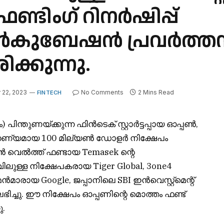
ണ്ടിംഗ് റിനർഷിപ്പ്
ൻകുബേഷൻ പ്രവർത്തന
ക്കുന്നു.
22, 2023
No Comments
2 Mins Read
FINTECH
) പിന്തുണയ്ക്കുന്ന ഫിൻടെക് സ്റ്റാർട്ടപ്പായ ഓപ്പൺ,
 ഗണ്യമായ 100 മില്യൺ ഡോളർ നിക്ഷേപം
റിൻ വെൽത്ത് ഫണ്ടായ Temasek ന്റെ
ിലുള്ള നിക്ഷേപകരായ Tiger Global, 3one4
ൻമാരായ Google, ജപ്പാനിലെ SBI ഇൻവെസ്റ്റ്‌മെന്റ്
ലഭിച്ചു. ഈ നിക്ഷേപം ഓപ്പണിന്റെ മൊത്തം ഫണ്ട്
ു.