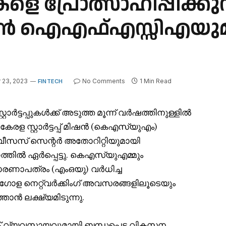
പുകളെ പ്രോത്സാഹിപ്പിക്ക
പ് മിഷൻ ഐഎഫ്എസ്സിഎയ
23, 2023
No Comments
1 Min Read
FINTECH
്റാർട്ടപ്പുകൾക്ക് അടുത്ത മൂന്ന് വർഷത്തിനുള്ളിൽ
കേരള സ്റ്റാർട്ടപ്പ് മിഷൻ (കെഎസ്‌യുഎം)
സ് സെന്റർ അതോറിറ്റിയുമായി
ൽ ഏർപ്പെട്ടു. കെഎസ്‌യുഎമ്മും
രണാപത്രം (എംഒയു) വർധിച്ച
ള നെറ്റ്‌വർക്കിംഗ് അവസരങ്ങളിലൂടെയും
്താൻ ലക്ഷ്യമിടുന്നു.
് വ്യവസായവുമായി ബന്ധപ്പെട്ട വികസന