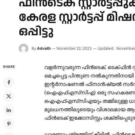
ഫിൻടെക് സ്റ്റാർട്ടപ്
കേരള സ്റ്റാർട്ടപ്
ഒപ്പിട്ടു
By
Advaith
November 22, 2023
Updated:
November 
വളർന്നുവരുന്ന ഫിൻ‌ടെക്, ടെക്‌ഫിൻ സ്റ
SHARE
മെച്ചപ്പെട്ട പിന്തുണ നൽകുന്നതിനായി 
ഇന്റർനാഷണൽ ഫിനാൻഷ്യൽ സർവീസ
(ഐഎഫ്‌എസ്‌സി‌എ) ഒരു സഹകരണത്തി
ഐഎഫ്എസ്‌സിഎയും തമ്മിലുള്ള ധാ
മൂലധനത്തിലൂടെയും വിശാലമായ ആഗോ
ഫിൻടെക് ഇക്കോസിസ്റ്റം ശക്തിപ്പെടുത
ധാരണാപത്രത്തിന് കീഴിൽ, ഫിൻടെക