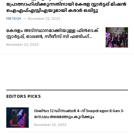
പ്രോത്സാഹിപ്പിക്കുന്നതിനായി കേരള സ്റ്റാർട്ടപ്പ് മിഷൻ
ഐഎഫ്എസ്സിഎയുമായി കരാർ ഒപ്പിട്ടു
FINTECH
November 22, 2023
കേരളം അടിസ്ഥാനമാക്കിയുള്ള ഫിൻ‌ടെക്
സ്റ്റാർട്ടപ്പ്, ഓപ്പൺ, സീരീസ് സി ഫണ്ടിംഗ്
റിനർഷിപ്പ് വികസനത്തിലും
November 22, 2023
ഇൻകുബേഷൻ പ്രവർത്തനങ്ങളിലും $100
മില്യൺ സമാഹരിക്കുന്നു.
EDITORS PICKS
OnePlus 12 ഡിസംബർ 4-ന് Snapdragon 8 Gen 3-
നൊപ്പം അരങ്ങേറ്റം കുറിക്കും
November 22, 2023