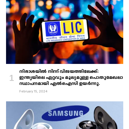
നിരാശയിൽ നിന്ന് വിജയത്തിലേക്ക്:
ഇന്ത്യയിലെ ഏറ്റവും മൂല്യമുള്ള പൊതുമേഖലാ
സ്ഥാപനമായി എൽഐസി ഉയർന്നു.
February 15, 2024