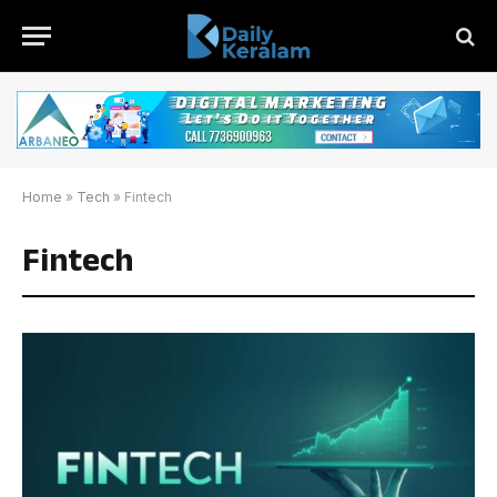
Home
»
Tech
»
Fintech
Fintech