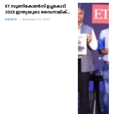
ET സൂണികോൺസ് ഉച്ചകോടി
2023: ഇന്ത്യയുടെ ഡൈനാമിക്
ഫിൻടെക് സ്‌പെയ്‌സിലെ
EVENTS
November 22, 2023
അടുത്ത അതിർത്തി