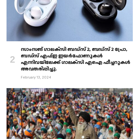
സാംസങ് ഗാലക്‌സി ബഡ്‌സ് 2, ബഡ്‌സ് 2 പ്രോ,
ബഡ്‌സ് എഫ്ഇ ഇയർഫോണുകൾ
എന്നിവയിലേക്ക് ഗാലക്‌സി എഐ ഫീച്ചറുകൾ
അവതരിപ്പിച്ചു.
February 13, 2024