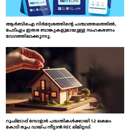
ആർബിഐ നിർദ്ദേശത്തിൻ്റെ പശ്ചാത്തലത്തിൽ,
പേടിഎം ഇതര ബാങ്കുകളുമായുള്ള സഹകരണം
വേഗത്തിലാക്കുന്നു.
റൂഫ്‌ടോപ്പ് സോളാർ പദ്ധതികൾക്കായി 1.2 ലക്ഷം
കോടി രൂപ വായ്പ നീട്ടാൻ REC ലിമിറ്റഡ്.