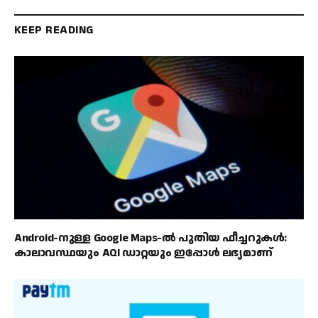
KEEP READING
Android-നുള്ള Google Maps-ൽ പുതിയ ഫീച്ചറുകൾ:
കാലാവസ്ഥയും AQI ഡാറ്റയും ഇപ്പോൾ ലഭ്യമാണ്