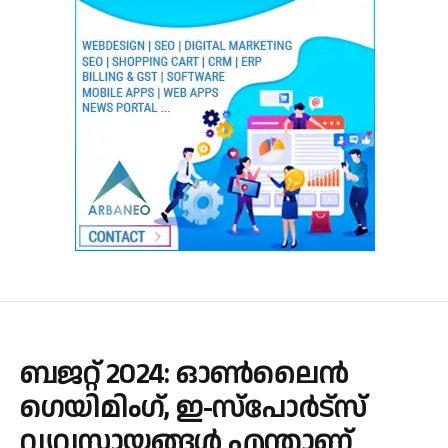
ബജറ്റ് 2024: ഓൺലൈൻ
ഗെയിമിംഗ്, ഇ-സ്‌പോർട്‌സ്
വ്യവസായങ്ങൾ എന്താണ്