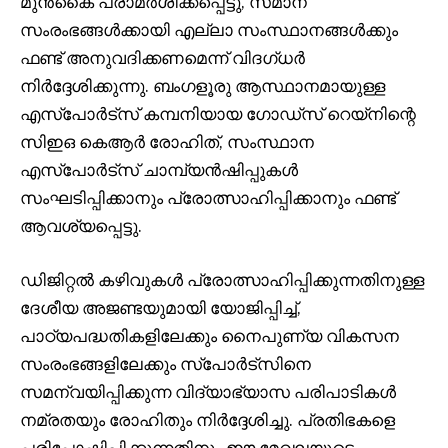
മുൻകൈ പരാമർശിക്കപ്പെട്ടു, സമാന
സംരംഭങ്ങൾക്കായി എല്ലാ സംസ്ഥാനങ്ങൾക്കും
ഫണ്ട് അനുവദിക്കണമെന്ന് വിദഗ്ധർ
നിർദ്ദേശിക്കുന്നു. ബംഗളൂരു ആസ്ഥാനമായുള്ള
എസ്‌പോർട്‌സ് കമ്പനിയായ ഗോഡ്‌സ് റെയ്‌നിന്റെ
സിഇഒ കെആർ രോഹിത്, സംസ്ഥാന
എസ്‌പോർട്‌സ് ചാമ്പ്യൻഷിപ്പുകൾ
സംഘടിപ്പിക്കാനും പ്രോത്സാഹിപ്പിക്കാനും ഫണ്ട്
ആവശ്യപ്പെട്ടു.
ഡിജിറ്റൽ കഴിവുകൾ പ്രോത്സാഹിപ്പിക്കുന്നതിനുള്ള
ദേശീയ അജണ്ടയുമായി യോജിപ്പിച്ച്,
പാഠ്യപദ്ധതികളിലേക്കും നൈപുണ്യ വികസന
സംരംഭങ്ങളിലേക്കും സ്‌പോർട്‌സിനെ
സമന്വയിപ്പിക്കുന്ന വിദ്യാഭ്യാസ പരിപാടികൾ
നമ്രതയും രോഹിതും നിർദ്ദേശിച്ചു. പ്രതിഭകളെ