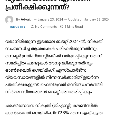
പ്രതീക്ഷിക്കുന്നത്?
By
Advaith
January 23, 2024
Updated:
January 23, 2024
No Comments
2 Mins Read
INDUSTRY
വരാനിരിക്കുന്ന ഇടക്കാല ബജറ്റ് 2024-ൽ, നികുതി
സംബന്ധിച്ച ആശങ്കകൾ പരിഹരിക്കുന്നതിനും
സെക്ടർ ഇൻഫ്രാസ്ട്രക്ചർ വർദ്ധിപ്പിക്കുന്നതിന്
സമർപ്പിത ഫണ്ടുകൾ അനുവദിക്കുന്നതിനും
ഓൺലൈൻ ഗെയിമിംഗ്, എസ്‌പോർട്‌സ്
വ്യവസായങ്ങളിൽ നിന്ന് സർക്കാരിന് ഉയർന്ന
പ്രതീക്ഷകളുണ്ട്. ഫെബ്രുവരി ഒന്നിന് ധനമന്ത്രി
നിർമല സീതാരാമൻ ബജറ്റ് അവതരിപ്പിക്കും.
ചരക്ക് സേവന നികുതി (ജിഎസ്ടി) കൗൺസിൽ
ഓൺലൈൻ ഗെയിമിംഗിന് 28% എന്ന ഏകീകൃത