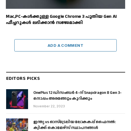
Mac,PC-കൾക്കുള്ള Google Chrome 3 പുതിയ Gen AI
ഫീച്ചറുകൾ ലഭിക്കാൻ സജ്ജമാക്കി
ADD A COMMENT
EDITORS PICKS
OnePlus 12 ഡിസംബർ 4-ന് Snapdragon 8 Gen 3-
നൊപ്പം അരങ്ങേറ്റം കുറിക്കും
November 22, 2023
ഇന്ത്യ vs ഓസ്‌ട്രേലിയ ലോകകപ്പ് ഫൈനൽ:
ക്വിക്ക്-കൊമേഴ്‌സ് സ്ഥാപനങ്ങൾ