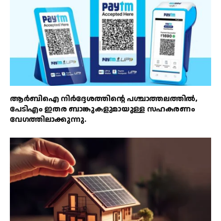
ആർബിഐ നിർദ്ദേശത്തിൻ്റെ പശ്ചാത്തലത്തിൽ,
പേടിഎം ഇതര ബാങ്കുകളുമായുള്ള സഹകരണം
വേഗത്തിലാക്കുന്നു.