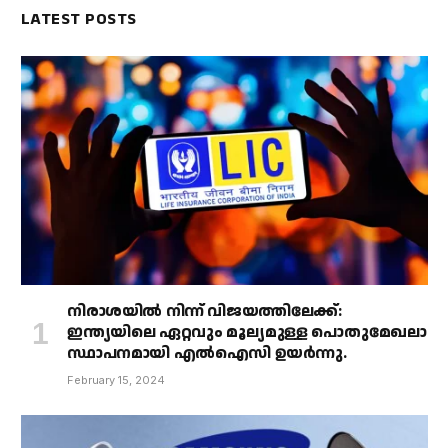
LATEST POSTS
നിരാശയിൽ നിന്ന് വിജയത്തിലേക്ക്:
ഇന്ത്യയിലെ ഏറ്റവും മൂല്യമുള്ള പൊതുമേഖലാ
സ്ഥാപനമായി എൽഐസി ഉയർന്നു.
February 15, 2024