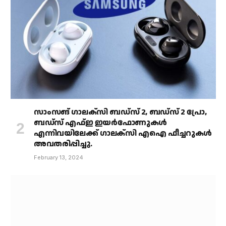
സാംസങ് ഗാലക്‌സി ബഡ്‌സ് 2, ബഡ്‌സ് 2 പ്രോ,
ബഡ്‌സ് എഫ്ഇ ഇയർഫോണുകൾ
എന്നിവയിലേക്ക് ഗാലക്‌സി എഐ ഫീച്ചറുകൾ
അവതരിപ്പിച്ചു.
February 13, 2024