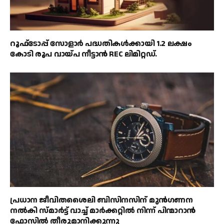
റൂഫ്‌ടോപ്പ് സോളാർ പദ്ധതികൾക്കായി 1.2 ലക്ഷം
കോടി രൂപ വായ്പ നീട്ടാൻ REC ലിമിറ്റഡ്.
പ്രധാന ജീവിതശൈലി ബിസിനസിന് മുൻഗണന
നൽകി സ്മാർട്ട് വാച്ച് മാർക്കറ്റിൽ നിന്ന് പിന്മാറാൻ
ഫോസിൽ തീരുമാനിക്കുന്നു