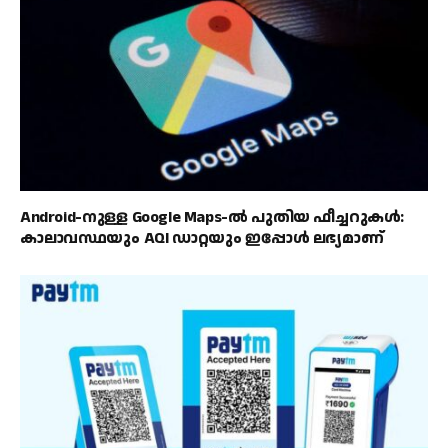
Android-നുള്ള Google Maps-ൽ പുതിയ ഫീച്ചറുകൾ:
കാലാവസ്ഥയും AQI ഡാറ്റയും ഇപ്പോൾ ലഭ്യമാണ്