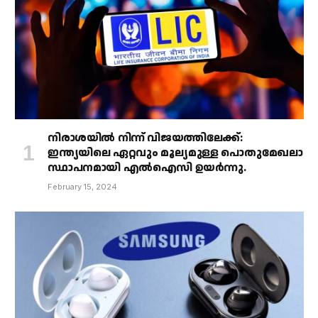
നിരാശയിൽ നിന്ന് വിജയത്തിലേക്ക്:
ഇന്ത്യയിലെ ഏറ്റവും മൂല്യമുള്ള പൊതുമേഖലാ
സ്ഥാപനമായി എൽഐസി ഉയർന്നു.
February 15, 2024