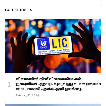
LATEST POSTS
നിരാശയിൽ നിന്ന് വിജയത്തിലേക്ക്:
ഇന്ത്യയിലെ ഏറ്റവും മൂല്യമുള്ള പൊതുമേഖലാ
സ്ഥാപനമായി എൽഐസി ഉയർന്നു.
February 15, 2024