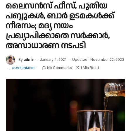
ലൈസൻസ് ഫീസ്, പുതിയ
പബ്ബുകള്‍, ബാർ ഉടമകൾക്ക്
നീരസം; മദ്യ നയം
പ്രഖ്യാപിക്കാതെ സർക്കാർ,
അസാധാരണ നടപടി
By
admin
January 4, 2021
Updated:
November 22, 2023
No Comments
1 Min Read
GOVERNMENT