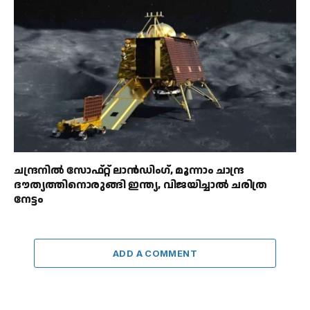
ചന്ദ്രനിൽ സോഫ്റ്റ് ലാൻഡിംഗ്, മൂന്നാം ചാന്ദ്ര
ദൗത്യത്തിനൊരുങ്ങി ഇന്ത്യ, വിജയിച്ചാൽ ചരിത്ര
നേട്ടം
ADD A COMMENT