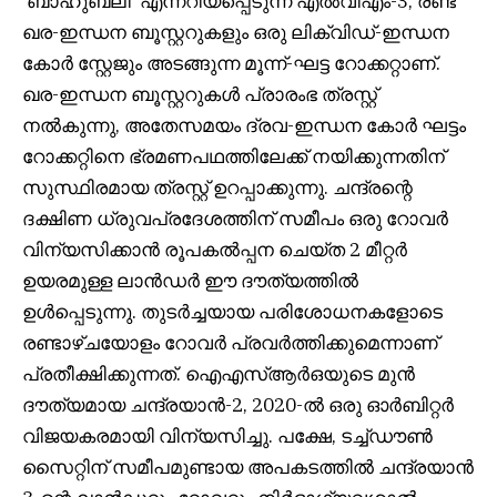
‘ബാഹുബലി’ എന്നറിയപ്പെടുന്ന എൽവിഎം-3, രണ്ട്
ഖര-ഇന്ധന ബൂസ്റ്ററുകളും ഒരു ലിക്വിഡ്-ഇന്ധന
കോർ സ്റ്റേജും അടങ്ങുന്ന മൂന്ന്-ഘട്ട റോക്കറ്റാണ്.
ഖര-ഇന്ധന ബൂസ്റ്ററുകൾ പ്രാരംഭ ത്രസ്റ്റ്
നൽകുന്നു, അതേസമയം ദ്രവ-ഇന്ധന കോർ ഘട്ടം
റോക്കറ്റിനെ ഭ്രമണപഥത്തിലേക്ക് നയിക്കുന്നതിന്
സുസ്ഥിരമായ ത്രസ്റ്റ് ഉറപ്പാക്കുന്നു. ചന്ദ്രന്റെ
ദക്ഷിണ ധ്രുവപ്രദേശത്തിന് സമീപം ഒരു റോവർ
വിന്യസിക്കാൻ രൂപകൽപ്പന ചെയ്ത 2 മീറ്റർ
ഉയരമുള്ള ലാൻഡർ ഈ ദൗത്യത്തിൽ
ഉൾപ്പെടുന്നു. തുടർച്ചയായ പരിശോധനകളോടെ
രണ്ടാഴ്ചയോളം റോവർ പ്രവർത്തിക്കുമെന്നാണ്
പ്രതീക്ഷിക്കുന്നത്. ഐഎസ്ആർഒയുടെ മുൻ
ദൗത്യമായ ചന്ദ്രയാൻ-2, 2020-ൽ ഒരു ഓർബിറ്റർ
വിജയകരമായി വിന്യസിച്ചു. പക്ഷേ, ടച്ച്ഡൗൺ
സൈറ്റിന് സമീപമുണ്ടായ അപകടത്തിൽ ചന്ദ്രയാൻ