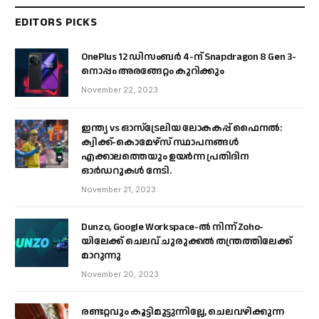
EDITORS PICKS
OnePlus 12 ഡിസംബർ 4-ന് Snapdragon 8 Gen 3-
നൊപ്പം അരങ്ങേറ്റം കുറിക്കും
November 22, 2023
ഇന്ത്യ vs ഓസ്‌ട്രേലിയ ലോകകപ്പ് ഫൈനൽ:
ക്വിക്ക്-കൊമേഴ്‌സ് സ്ഥാപനങ്ങൾ
എക്കാലത്തെയും ഉയർന്ന പ്രതിദിന
ഓർഡറുകൾ നേടി.
November 21, 2023
Dunzo, Google Workspace-ൽ നിന്ന് Zoho-
യിലേക്ക് ചെലവ് ചുരുക്കൽ തന്ത്രത്തിലേക്ക്
മാറുന്നു
November 20, 2023
രണ്ടറ്റവും കൂട്ടിമുട്ടുന്നില്ലേ, ചെലവഴിക്കുന്ന