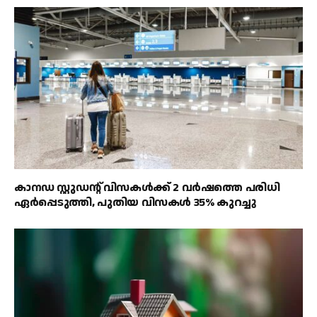
കാനഡ സ്റ്റുഡന്റ് വിസകൾക്ക് 2 വർഷത്തെ പരിധി
ഏർപ്പെടുത്തി, പുതിയ വിസകൾ 35% കുറച്ചു