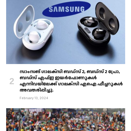
സാംസങ് ഗാലക്‌സി ബഡ്‌സ് 2, ബഡ്‌സ് 2 പ്രോ,
ബഡ്‌സ് എഫ്ഇ ഇയർഫോണുകൾ
എന്നിവയിലേക്ക് ഗാലക്‌സി എഐ ഫീച്ചറുകൾ
അവതരിപ്പിച്ചു.
February 13, 2024