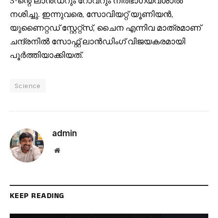
3-ന്റെ ലാൻഡറും റോവറും നിർഭാഗ്യവശാൽ
നശിച്ചു. ഇന്നുവരെ, സോവിയറ്റ് യൂണിയൻ,
യുണൈറ്റഡ് സ്റ്റേറ്റ്സ്, ചൈന എന്നിവ മാത്രമാണ്
ചന്ദ്രനിൽ സോഫ്റ്റ് ലാൻഡിംഗ് വിജയകരമായി
പൂർത്തിയാക്കിയത്.
Science
admin
Website
KEEP READING