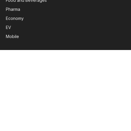
Food and Beverages
Pharma
Economy
EV
Mobile
Subscribe to Updates
Get the latest creative news from FooBar about art, design
and business.
By signing up, you agree to the our terms and our
Privacy
Policy
agreement.