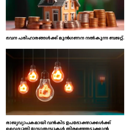
ഭവന പരിഹാരങ്ങൾക്ക് മുൻഗണന നൽകുന്ന ബജറ്റ്.
രാജ്യവ്യാപകമായി വൻകിട ഉപഭോക്താക്കൾക്ക്
വൈദ്യുതി സ്രോതസ്സുകൾ തിരഞ്ഞെടുക്കാൻ