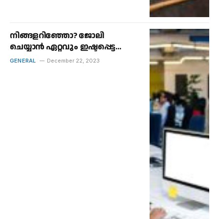
നിങ്ങളറിഞ്ഞോ? ജോലി
ചെയ്യാൻ ഏറ്റവും ഇഷ്ടപ്പെട്ട
സംസ്ഥാനം കേരളം.
GENERAL
December 22, 2023