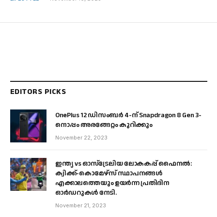
EDITORS PICKS
OnePlus 12 ഡിസംബർ 4-ന് Snapdragon 8 Gen 3-
നൊപ്പം അരങ്ങേറ്റം കുറിക്കും
November 22, 2023
ഇന്ത്യ vs ഓസ്‌ട്രേലിയ ലോകകപ്പ് ഫൈനൽ:
ക്വിക്ക്-കൊമേഴ്‌സ് സ്ഥാപനങ്ങൾ
എക്കാലത്തെയും ഉയർന്ന പ്രതിദിന
ഓർഡറുകൾ നേടി.
November 21, 2023