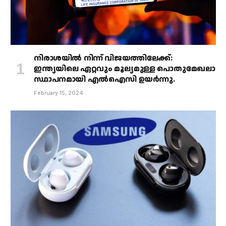
നിരാശയിൽ നിന്ന് വിജയത്തിലേക്ക്:
ഇന്ത്യയിലെ ഏറ്റവും മൂല്യമുള്ള പൊതുമേഖലാ
സ്ഥാപനമായി എൽഐസി ഉയർന്നു.
February 15, 2024