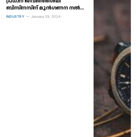
പ്രധാന ജീവിതശൈലി
ബിസിനസിന് മുൻഗണന നൽകി
സ്മാർട്ട് വാച്ച് മാർക്കറ്റിൽ നിന്ന്
INDUSTRY
January 29, 2024
പിന്മാറാൻ ഫോസിൽ
തീരുമാനിക്കുന്നു