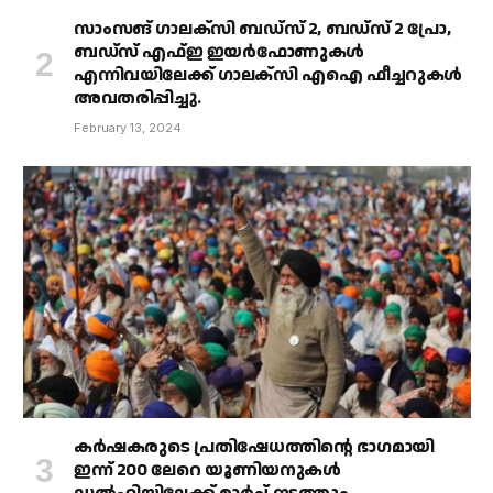
സാംസങ് ഗാലക്‌സി ബഡ്‌സ് 2, ബഡ്‌സ് 2 പ്രോ,
ബഡ്‌സ് എഫ്ഇ ഇയർഫോണുകൾ
എന്നിവയിലേക്ക് ഗാലക്‌സി എഐ ഫീച്ചറുകൾ
അവതരിപ്പിച്ചു.
February 13, 2024
കർഷകരുടെ പ്രതിഷേധത്തിൻ്റെ ഭാഗമായി
ഇന്ന് 200 ലേറെ യൂണിയനുകൾ