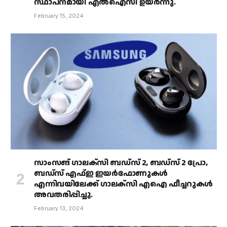
സ്ഥാപനമായി എൽഐസി ഉയർന്നു.
February 15, 2024
സാംസങ് ഗാലക്‌സി ബഡ്‌സ് 2, ബഡ്‌സ് 2 പ്രോ,
ബഡ്‌സ് എഫ്ഇ ഇയർഫോണുകൾ
എന്നിവയിലേക്ക് ഗാലക്‌സി എഐ ഫീച്ചറുകൾ
അവതരിപ്പിച്ചു.
February 13, 2024