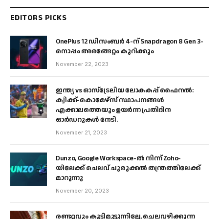
EDITORS PICKS
OnePlus 12 ഡിസംബർ 4-ന് Snapdragon 8 Gen 3-
നൊപ്പം അരങ്ങേറ്റം കുറിക്കും
November 22, 2023
ഇന്ത്യ vs ഓസ്‌ട്രേലിയ ലോകകപ്പ് ഫൈനൽ:
ക്വിക്ക്-കൊമേഴ്‌സ് സ്ഥാപനങ്ങൾ
എക്കാലത്തെയും ഉയർന്ന പ്രതിദിന
ഓർഡറുകൾ നേടി.
November 21, 2023
Dunzo, Google Workspace-ൽ നിന്ന് Zoho-
യിലേക്ക് ചെലവ് ചുരുക്കൽ തന്ത്രത്തിലേക്ക്
മാറുന്നു
November 20, 2023
രണ്ടറ്റവും കൂട്ടിമുട്ടുന്നില്ലേ, ചെലവഴിക്കുന്ന