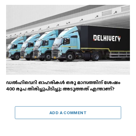
ഡൽഹിവെറി ഓഹരികൾ ഒരു മാസത്തിന് ശേഷം
400 രൂപ തിരിച്ചുപിടിച്ചു; അടുത്തത് എന്താണ്?
ADD A COMMENT