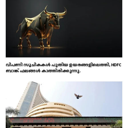
വിപണി സൂചികകൾ പുതിയ ഉയരങ്ങളിലെത്തി, HDFC
ബാങ്ക് ഫലങ്ങൾ കാത്തിരിക്കുന്നു.