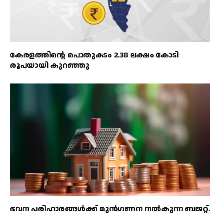
കേരളത്തിൻ്റെ പൊതുകടം 2.38 ലക്ഷം കോടി
രൂപയായി കുറഞ്ഞു
ഭവന പരിഹാരങ്ങൾക്ക് മുൻഗണന നൽകുന്ന ബജറ്റ്.