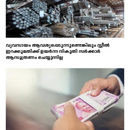
വ്യവസായം ആവശ്യപ്പെടുന്നുണ്ടെങ്കിലും സ്റ്റീൽ
ഇറക്കുമതിക്ക് ഉയർന്ന നികുതി സർക്കാർ
ആസൂത്രണം ചെയ്യുന്നില്ല