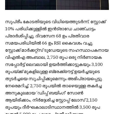
സുപ്രീം കോടതിയുടെ വിധിയെത്തുടർന്ന്, സ്റ്റോക്ക്
10% പരിധിക്കുള്ളിൽ ഇൻട്രാഡേ ചാഞ്ചാട്ടം
പ്രദർശിപ്പിച്ചു, ദിവസേന 68 ഉം പ്രതിവാര
സമയപരിധിയിൽ 66 ഉം RSI കൈവശം വച്ചു.
സ്റ്റോക്ക് മാർക്കറ്റ്‌സ് ടുഡേയുടെ സഹസ്ഥാപകനായ
വിഎൽഎ അംബാല, 2,750 രൂപ ഒരു നിർണായക
സപ്പോർട്ട് ലെവലായി ഉയർത്തിക്കാട്ടുകയും 3,100
രൂപയ്ക്ക് മുകളിലുള്ള ബ്രേക്ക്ഔട്ട് ഉയർച്ചയുടെ
തുടർച്ചയെ സൂചിപ്പിക്കുമെന്നും അഭിപ്രായപ്പെട്ടു.
നേരെമറിച്ച്, 2,750 രൂപയിൽ താഴെയുള്ള തകർച്ച
അനുകൂലമായ ‘ഡിപ്പ് ബയിംഗ്’ സോൺ
ആയിരിക്കാം, നിർദ്ദേശിച്ച സ്റ്റോപ്പ്-ലോസ് 2,150
രൂപയും ദീർഘകാലാടിസ്ഥാനത്തിൽ 3,500 രൂപ