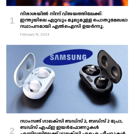
നിരാശയിൽ നിന്ന് വിജയത്തിലേക്ക്:
ഇന്ത്യയിലെ ഏറ്റവും മൂല്യമുള്ള പൊതുമേഖലാ
സ്ഥാപനമായി എൽഐസി ഉയർന്നു.
February 15, 2024
സാംസങ് ഗാലക്‌സി ബഡ്‌സ് 2, ബഡ്‌സ് 2 പ്രോ,
ബഡ്‌സ് എഫ്ഇ ഇയർഫോണുകൾ
എന്നിവയിലേക്ക് ഗാലക്‌സി എഐ ഫീച്ചറുകൾ