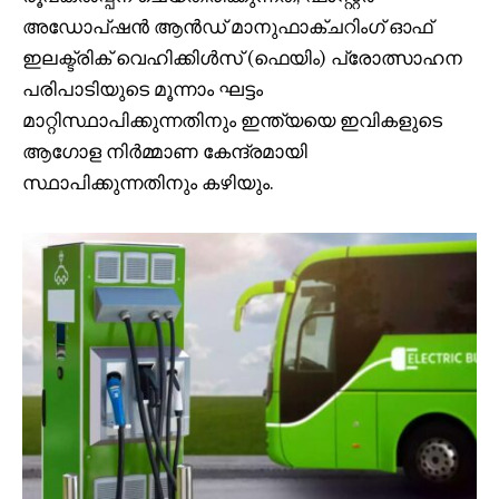
അഡോപ്ഷൻ ആൻഡ് മാനുഫാക്ചറിംഗ് ഓഫ്
ഇലക്ട്രിക് വെഹിക്കിൾസ് (ഫെയിം) പ്രോത്സാഹന
പരിപാടിയുടെ മൂന്നാം ഘട്ടം
മാറ്റിസ്ഥാപിക്കുന്നതിനും ഇന്ത്യയെ ഇവികളുടെ
ആഗോള നിർമ്മാണ കേന്ദ്രമായി
സ്ഥാപിക്കുന്നതിനും കഴിയും.