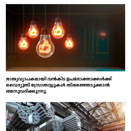
രാജ്യവ്യാപകമായി വൻകിട ഉപഭോക്താക്കൾക്ക്
വൈദ്യുതി സ്രോതസ്സുകൾ തിരഞ്ഞെടുക്കാൻ
അനുവദിക്കുന്നു.