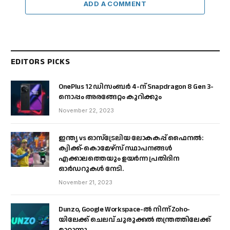
ADD A COMMENT
EDITORS PICKS
OnePlus 12 ഡിസംബർ 4-ന് Snapdragon 8 Gen 3-
നൊപ്പം അരങ്ങേറ്റം കുറിക്കും
November 22, 2023
ഇന്ത്യ vs ഓസ്‌ട്രേലിയ ലോകകപ്പ് ഫൈനൽ:
ക്വിക്ക്-കൊമേഴ്‌സ് സ്ഥാപനങ്ങൾ
എക്കാലത്തെയും ഉയർന്ന പ്രതിദിന
ഓർഡറുകൾ നേടി.
November 21, 2023
Dunzo, Google Workspace-ൽ നിന്ന് Zoho-
യിലേക്ക് ചെലവ് ചുരുക്കൽ തന്ത്രത്തിലേക്ക്