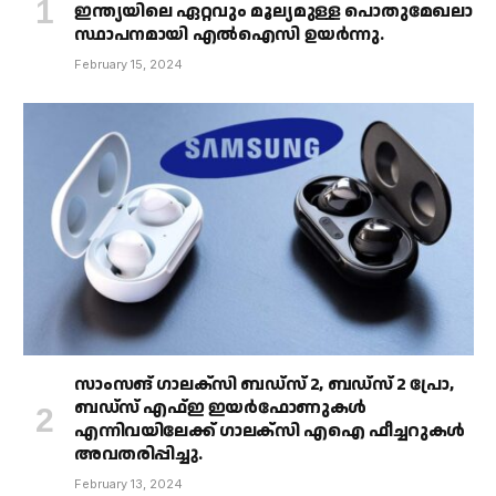
ഇന്ത്യയിലെ ഏറ്റവും മൂല്യമുള്ള പൊതുമേഖലാ
സ്ഥാപനമായി എൽഐസി ഉയർന്നു.
February 15, 2024
സാംസങ് ഗാലക്‌സി ബഡ്‌സ് 2, ബഡ്‌സ് 2 പ്രോ,
ബഡ്‌സ് എഫ്ഇ ഇയർഫോണുകൾ
എന്നിവയിലേക്ക് ഗാലക്‌സി എഐ ഫീച്ചറുകൾ
അവതരിപ്പിച്ചു.
February 13, 2024