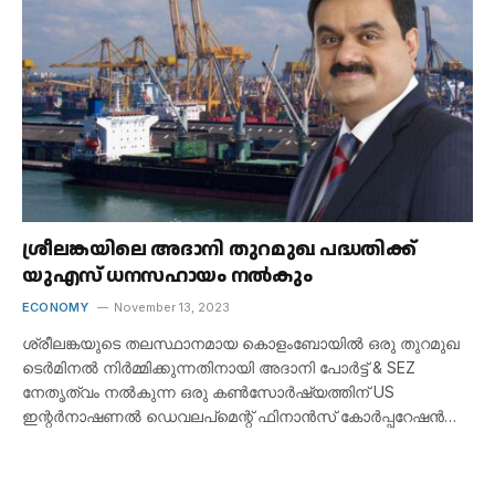
ശ്രീലങ്കയിലെ അദാനി തുറമുഖ പദ്ധതിക്ക്
യുഎസ് ധനസഹായം നൽകും
ECONOMY
November 13, 2023
ശ്രീലങ്കയുടെ തലസ്ഥാനമായ കൊളംബോയിൽ ഒരു തുറമുഖ
ടെർമിനൽ നിർമ്മിക്കുന്നതിനായി അദാനി പോർട്ട് & SEZ
നേതൃത്വം നൽകുന്ന ഒരു കൺസോർഷ്യത്തിന് US
ഇന്റർനാഷണൽ ഡെവലപ്‌മെന്റ് ഫിനാൻസ് കോർപ്പറേഷൻ…