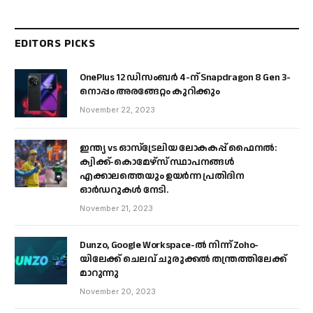
EDITORS PICKS
OnePlus 12 ഡിസംബർ 4-ന് Snapdragon 8 Gen 3-
നൊപ്പം അരങ്ങേറ്റം കുറിക്കും
November 22, 2023
ഇന്ത്യ vs ഓസ്‌ട്രേലിയ ലോകകപ്പ് ഫൈനൽ:
ക്വിക്ക്-കൊമേഴ്‌സ് സ്ഥാപനങ്ങൾ
എക്കാലത്തെയും ഉയർന്ന പ്രതിദിന
ഓർഡറുകൾ നേടി.
November 21, 2023
Dunzo, Google Workspace-ൽ നിന്ന് Zoho-
യിലേക്ക് ചെലവ് ചുരുക്കൽ തന്ത്രത്തിലേക്ക്
മാറുന്നു
November 20, 2023