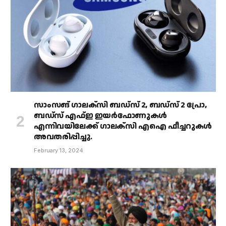
സാംസങ് ഗാലക്‌സി ബഡ്‌സ് 2, ബഡ്‌സ് 2 പ്രോ,
ബഡ്‌സ് എഫ്ഇ ഇയർഫോണുകൾ
എന്നിവയിലേക്ക് ഗാലക്‌സി എഐ ഫീച്ചറുകൾ
അവതരിപ്പിച്ചു.
February 13, 2024