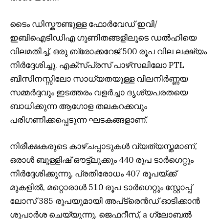
ടൈം ഡിസ്കൗണ്ടുള്ള ഫോർവേഡ് ഇവി/
ഇബിഐടിഡിഎ ഗുണിതങ്ങളിലൂടെ ഡൽഹിയെ
വിലമതിച്ച്, ഒരു ബ്രോക്കറേജ് 500 രൂപ വില ലക്ഷ്യം
നിർദ്ദേശിച്ചു. എക്‌സ്‌പ്രസ് പാഴ്‌സലിലോ PTL
ബിസിനസ്സിലോ സാധ്യതയുള്ള വിലനിർണ്ണയ
സമ്മർദ്ദവും ഇടത്തരം വളർച്ചാ ദൃശ്യപരതയെ
ബാധിക്കുന്ന ആഗോള തലകറക്കവും
പരിഗണിക്കപ്പെടുന്ന ഘടകങ്ങളാണ്.
നിരീക്ഷകരുടെ കാഴ്ചപ്പാടുകൾ വ്യത്യസ്തമാണ്,
ഒരാൾ ബുള്ളിഷ് ഔട്ട്‌ലുക്കും 440 രൂപ ടാർഗെറ്റും
നിർദ്ദേശിക്കുന്നു, പ്രതിരോധം 407 രൂപയ്ക്ക്
മുകളിൽ, മറ്റൊരാൾ 510 രൂപ ടാർഗെറ്റും സ്റ്റോപ്പ്
ലോസ് 385 രൂപയുമായി അപ്‌ട്രെൻഡ് ഓടിക്കാൻ
ശുപാർശ ചെയ്യുന്നു. ജെഫറീസ്, a ഗ്ലോബൽ