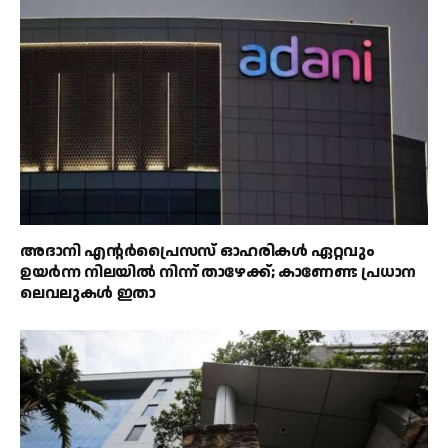
അദാനി എന്റർപ്രൈസസ് ഓഹരികൾ ഏറ്റവും
ഉയർന്ന നിലയിൽ നിന്ന് താഴേക്ക്; കാണേണ്ട പ്രധാന
ലെവലുകൾ ഇതാ