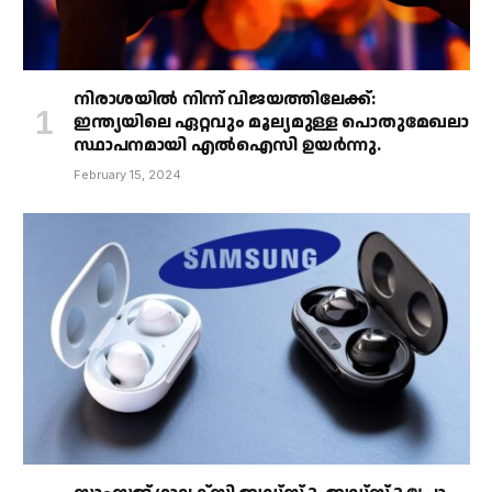
നിരാശയിൽ നിന്ന് വിജയത്തിലേക്ക്:
ഇന്ത്യയിലെ ഏറ്റവും മൂല്യമുള്ള പൊതുമേഖലാ
സ്ഥാപനമായി എൽഐസി ഉയർന്നു.
February 15, 2024