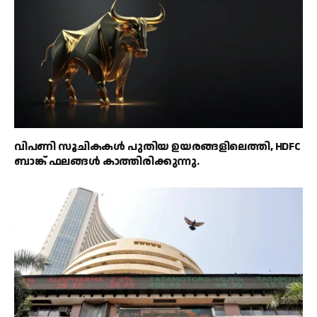
വിപണി സൂചികകൾ പുതിയ ഉയരങ്ങളിലെത്തി, HDFC
ബാങ്ക് ഫലങ്ങൾ കാത്തിരിക്കുന്നു.