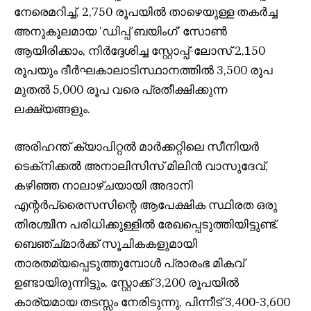
നേരെമറിച്ച്, 2,750 രൂപയിൽ താഴെയുള്ള തകർച്ച
അനുകൂലമായ ‘ഡിപ്പ് ബയിംഗ്’ സോൺ
ആയിരിക്കാം, നിർദ്ദേശിച്ച സ്റ്റോപ്പ്-ലോസ് 2,150
രൂപയും ദീർഘകാലാടിസ്ഥാനത്തിൽ 3,500 രൂപ
മുതൽ 5,000 രൂപ വരെ പ്രതീക്ഷിക്കുന്ന
ലക്ഷ്യങ്ങളും.
അരിഹന്ത് ക്യാപിറ്റൽ മാർക്കറ്റിലെ സീനിയർ
ടെക്‌നിക്കൽ അനാലിസിസ് മിലിൻ വാസുദേവ്,
കഴിഞ്ഞ നാലാഴ്ചയായി അദാനി
എന്റർപ്രൈസസിന്റെ ആപേക്ഷിക സ്ഥിരത ഒരു
തിരശ്ചീന പരിധിക്കുള്ളിൽ രേഖപ്പെടുത്തിയിട്ടുണ്ട്.
ബെഞ്ച്മാർക്ക് സൂചികകളുമായി
താരതമ്യപ്പെടുത്തുമ്പോൾ പ്രാരംഭ മികവ്
ഉണ്ടായിരുന്നിട്ടും, സ്റ്റോക്ക് 3,200 രൂപയിൽ
കാര്യമായ തടസ്സം നേരിടുന്നു, പിന്നീട് 3,400-3,600