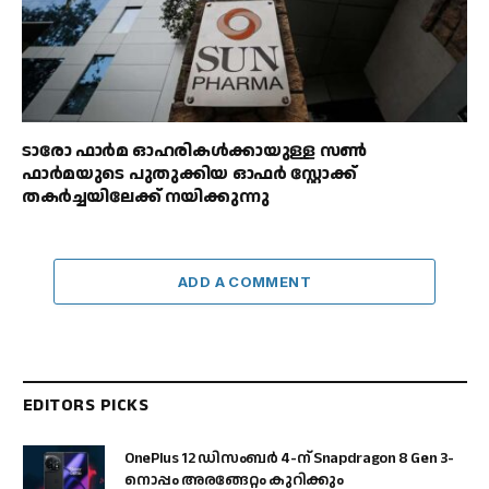
ടാരോ ഫാർമ ഓഹരികൾക്കായുള്ള സൺ
ഫാർമയുടെ പുതുക്കിയ ഓഫർ സ്റ്റോക്ക്
തകർച്ചയിലേക്ക് നയിക്കുന്നു
ADD A COMMENT
EDITORS PICKS
OnePlus 12 ഡിസംബർ 4-ന് Snapdragon 8 Gen 3-
നൊപ്പം അരങ്ങേറ്റം കുറിക്കും