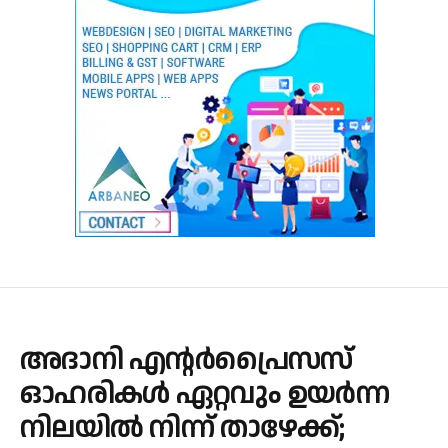
അദാനി എന്റർപ്രൈസസ്
ഓഹരികൾ ഏറ്റവും ഉയർന്ന
നിലയിൽ നിന്ന് താഴേക്ക്;