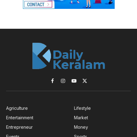
Facebook
Instagram
YouTube
X
(Twitter)
Agriculture
Lifestyle
Entertainment
Market
Entrepreneur
Money
Events
Sports