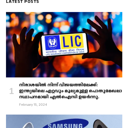
LATEST POSTS
നിരാശയിൽ നിന്ന് വിജയത്തിലേക്ക്:
ഇന്ത്യയിലെ ഏറ്റവും മൂല്യമുള്ള പൊതുമേഖലാ
സ്ഥാപനമായി എൽഐസി ഉയർന്നു.
February 15, 2024