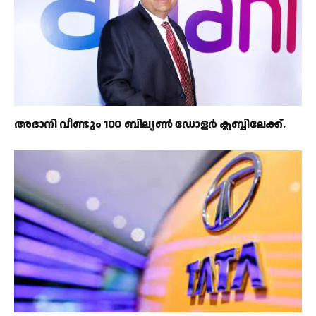
അദാനി വീണ്ടും 100 ബില്യൺ ഡോളർ ക്ലബ്ബിലേക്ക്.