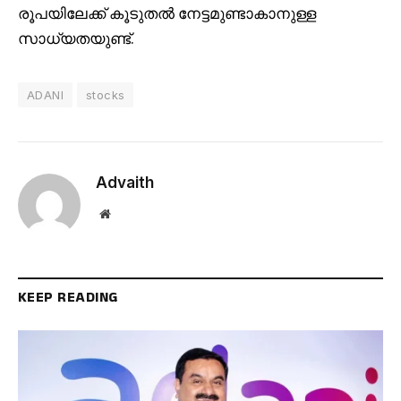
രൂപയിലേക്ക് കൂടുതൽ നേട്ടമുണ്ടാകാനുള്ള
സാധ്യതയുണ്ട്.
ADANI
stocks
Advaith
Website
KEEP READING