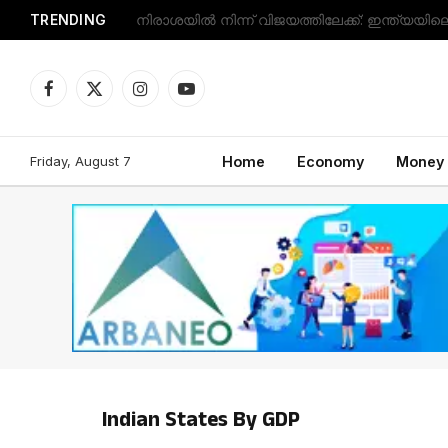
TRENDING
Facebook
X
Instagram
YouTube
(Twitter)
Friday, August 7
Home
Economy
Money
Indian States By GDP