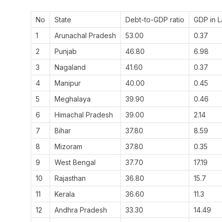
No
State
Debt-to-GDP ratio
GDP in L
1
Arunachal Pradesh
53.00
0.37
2
Punjab
46.80
6.98
3
Nagaland
41.60
0.37
4
Manipur
40.00
0.45
5
Meghalaya
39.90
0.46
6
Himachal Pradesh
39.00
2.14
7
Bihar
37.80
8.59
8
Mizoram
37.80
0.35
9
West Bengal
37.70
17.19
10
Rajasthan
36.80
15.7
11
Kerala
36.60
11.3
12
Andhra Pradesh
33.30
14.49