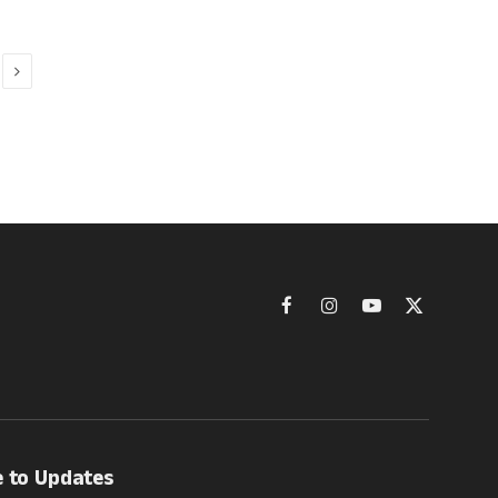
Next
Facebook
Instagram
YouTube
X
(Twitter)
e to Updates