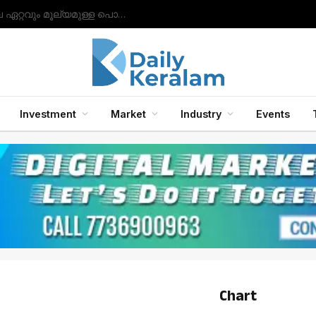
സാംസങ് ഗാലക്‌സി ബഡ്‌സ് 2, ബഡ്‌സ് 2 പ്രോ, ബഡ്‌സ് എഫ്ഇ ഇയർഫോണുകൾ എന്നിവയിലേക്ക് ഗാലക്‌സി എഐ ഫീച്ചറുകൾ അവതരിപ്പിച്ചു.
Investment
Market
Industry
Events
Chart