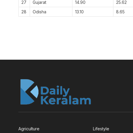
27
Gujarat
14.90
25.62
28
Odisha
13.10
8.65
Agriculture
Lifestyle