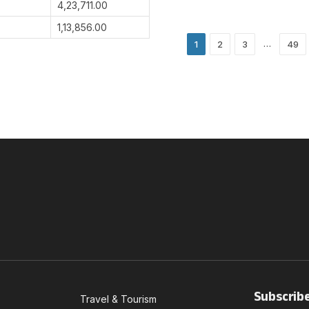
4,23,711.00
1,13,856.00
…
1
2
3
49
Subscrib
Travel & Tourism