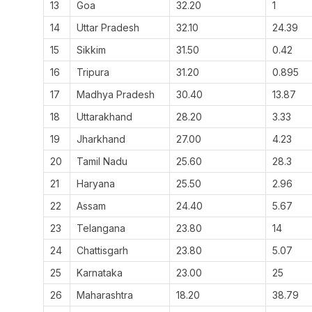
13
Goa
32.20
1
14
Uttar Pradesh
32.10
24.39
15
Sikkim
31.50
0.42
16
Tripura
31.20
0.895
17
Madhya Pradesh
30.40
13.87
18
Uttarakhand
28.20
3.33
19
Jharkhand
27.00
4.23
20
Tamil Nadu
25.60
28.3
21
Haryana
25.50
2.96
22
Assam
24.40
5.67
23
Telangana
23.80
14
24
Chattisgarh
23.80
5.07
25
Karnataka
23.00
25
26
Maharashtra
18.20
38.79