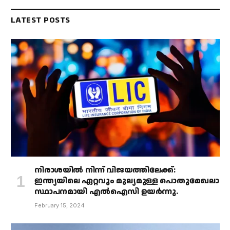
LATEST POSTS
നിരാശയിൽ നിന്ന് വിജയത്തിലേക്ക്:
ഇന്ത്യയിലെ ഏറ്റവും മൂല്യമുള്ള പൊതുമേഖലാ
സ്ഥാപനമായി എൽഐസി ഉയർന്നു.
February 15, 2024