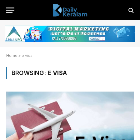
Home
»
e visa
BROWSING:
E VISA