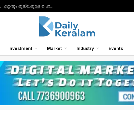
നിരാശയിൽ നിന്ന് വിജയത്തിലേക്ക്: ഇന്ത്യയിലെ ഏറ്റവും മൂല്യമുള്ള പൊതുമേഖലാ സ്ഥാപനമായി എൽഐസി ഉയർന്നു.
Investment
Market
Industry
Events