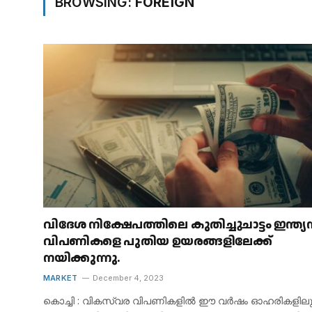
BROWSING:
FOREIGN
വിദേശ നിക്ഷേപത്തിലെ കുതിച്ചുചാട്ടം ഇന്ത്
വിപണികളെ പുതിയ ഉയരങ്ങളിലേക്ക്
നയിക്കുന്നു.
MARKET
December 4, 2023
കൊച്ചി : വികസ്വര വിപണികളിൽ ഈ വർഷം ഓഹരികളിലു