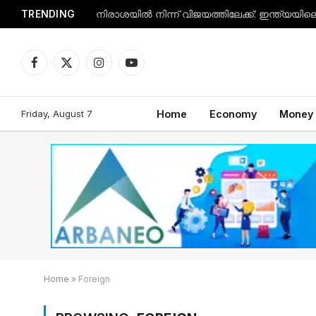
TRENDING
Facebook
X
Instagram
YouTube
(Twitter)
Friday, August 7
Home
Economy
Money
Home
»
Foreign