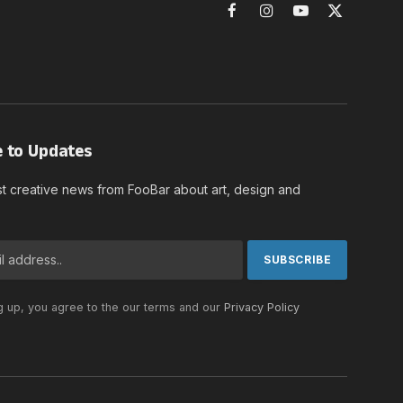
Facebook
Instagram
YouTube
X
(Twitter)
e to Updates
st creative news from FooBar about art, design and
g up, you agree to the our terms and our
Privacy Policy