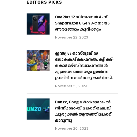
EDITORS PICKS
OnePlus 12 ഡിസംബർ 4-ന്
Snapdragon 8 Gen 3-നൊപ്പം
അരങ്ങേറ്റം കുറിക്കും
November 22, 2023
ഇന്ത്യ vs ഓസ്‌ട്രേലിയ
ലോകകപ്പ് ഫൈനൽ: ക്വിക്ക്-
കൊമേഴ്‌സ് സ്ഥാപനങ്ങൾ
എക്കാലത്തെയും ഉയർന്ന
പ്രതിദിന ഓർഡറുകൾ നേടി.
November 21, 2023
Dunzo, Google Workspace-ൽ
നിന്ന് Zoho-യിലേക്ക് ചെലവ്
ചുരുക്കൽ തന്ത്രത്തിലേക്ക്
മാറുന്നു
November 20, 2023