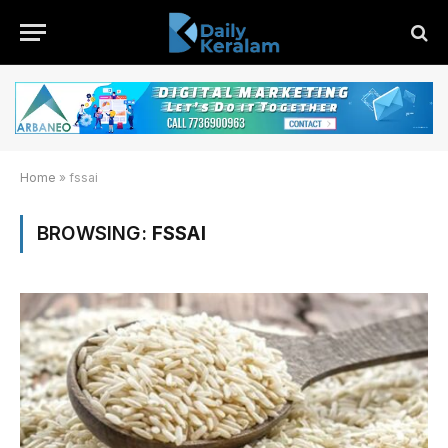
Home
»
fssai
BROWSING:
FSSAI