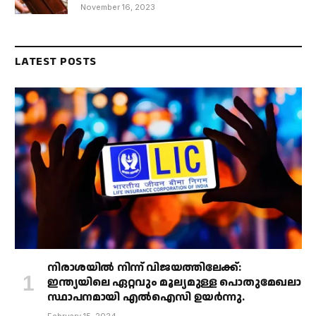
November 16, 2023
LATEST POSTS
നിരാശയിൽ നിന്ന് വിജയത്തിലേക്ക്:
ഇന്ത്യയിലെ ഏറ്റവും മൂല്യമുള്ള പൊതുമേഖലാ
സ്ഥാപനമായി എൽഐസി ഉയർന്നു.