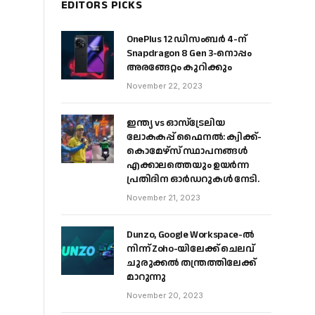
EDITORS PICKS
OnePlus 12 ഡിസംബർ 4-ന്
Snapdragon 8 Gen 3-നൊപ്പം
അരങ്ങേറ്റം കുറിക്കും
November 22, 2023
ഇന്ത്യ vs ഓസ്‌ട്രേലിയ
ലോകകപ്പ് ഫൈനൽ: ക്വിക്ക്-
കൊമേഴ്‌സ് സ്ഥാപനങ്ങൾ
എക്കാലത്തെയും ഉയർന്ന
പ്രതിദിന ഓർഡറുകൾ നേടി.
November 21, 2023
Dunzo, Google Workspace-ൽ
നിന്ന് Zoho-യിലേക്ക് ചെലവ്
ചുരുക്കൽ തന്ത്രത്തിലേക്ക്
മാറുന്നു
November 20, 2023