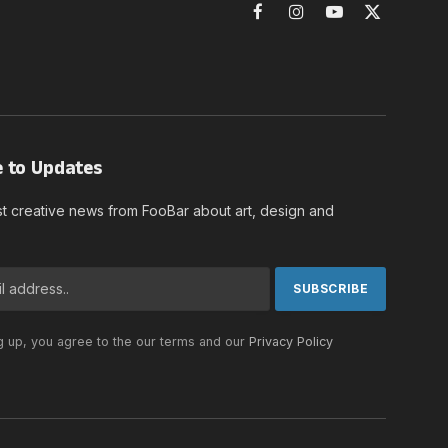
Facebook
Instagram
YouTube
X
(Twitter)
e to Updates
st creative news from FooBar about art, design and
g up, you agree to the our terms and our
Privacy Policy