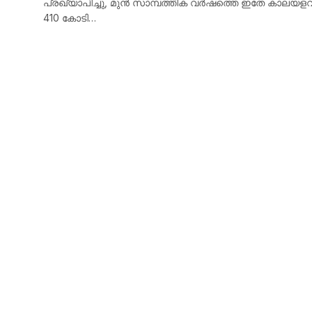
പ്രഖ്യാപിച്ചു, മുൻ സാമ്പത്തിക വർഷത്തെ ഇതേ കാലയള
410 കോടി…