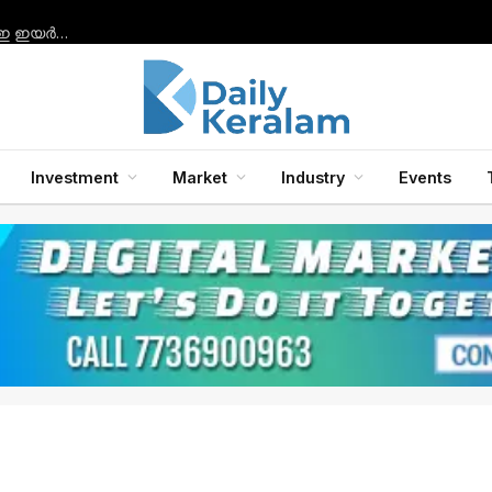
സാംസങ് ഗാലക്‌സി ബഡ്‌സ് 2, ബഡ്‌സ് 2 പ്രോ, ബഡ്‌സ് എഫ്ഇ ഇയർഫോണുകൾ എന്നിവയിലേക്ക് ഗാലക്‌സി എഐ ഫീച്ചറുകൾ അവതരിപ്പിച്ചു.
Investment
Market
Industry
Events