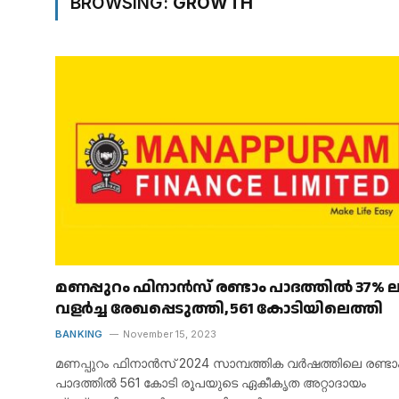
BROWSING:
GROWTH
മണപ്പുറം ഫിനാൻസ് രണ്ടാം പാദത്തിൽ 37% 
വളർച്ച രേഖപ്പെടുത്തി, ₹561 കോടിയിലെത്തി
BANKING
November 15, 2023
മണപ്പുറം ഫിനാൻസ് 2024 സാമ്പത്തിക വർഷത്തിലെ രണ്ടാ
പാദത്തിൽ 561 കോടി രൂപയുടെ ഏകീകൃത അറ്റാദായം