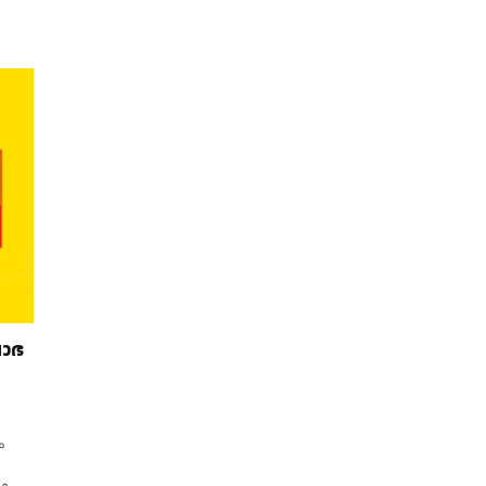
ലാഭ
ം