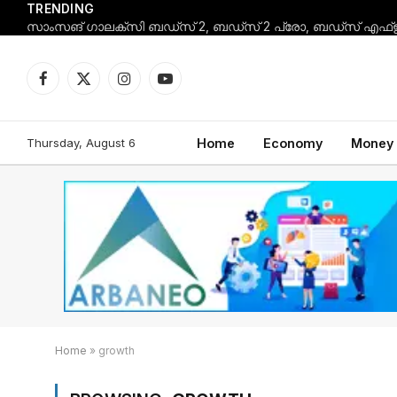
TRENDING
Facebook
X
Instagram
YouTube
(Twitter)
Thursday, August 6
Home
Economy
Money
Home
»
growth