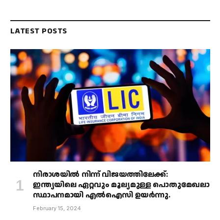
LATEST POSTS
നിരാശയിൽ നിന്ന് വിജയത്തിലേക്ക്:
ഇന്ത്യയിലെ ഏറ്റവും മൂല്യമുള്ള പൊതുമേഖലാ
സ്ഥാപനമായി എൽഐസി ഉയർന്നു.
February 15, 2024