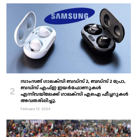
സാംസങ് ഗാലക്‌സി ബഡ്‌സ് 2, ബഡ്‌സ് 2 പ്രോ,
ബഡ്‌സ് എഫ്ഇ ഇയർഫോണുകൾ
എന്നിവയിലേക്ക് ഗാലക്‌സി എഐ ഫീച്ചറുകൾ
അവതരിപ്പിച്ചു.
February 13, 2024