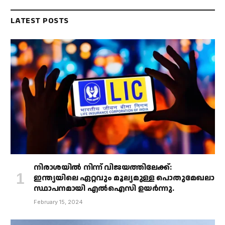
LATEST POSTS
നിരാശയിൽ നിന്ന് വിജയത്തിലേക്ക്:
ഇന്ത്യയിലെ ഏറ്റവും മൂല്യമുള്ള പൊതുമേഖലാ
സ്ഥാപനമായി എൽഐസി ഉയർന്നു.
February 15, 2024