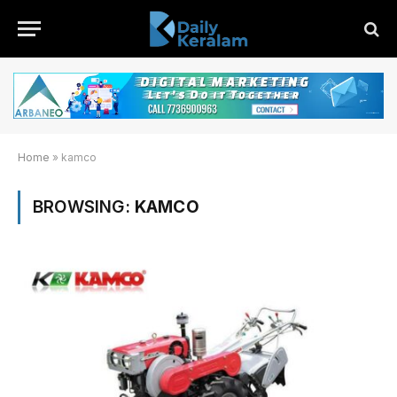
Home
»
kamco
BROWSING:
KAMCO