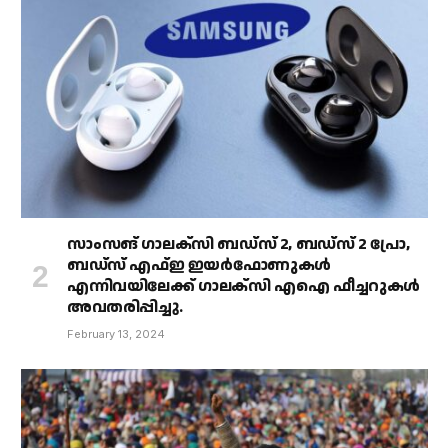
സാംസങ് ഗാലക്‌സി ബഡ്‌സ് 2, ബഡ്‌സ് 2 പ്രോ,
ബഡ്‌സ് എഫ്ഇ ഇയർഫോണുകൾ
എന്നിവയിലേക്ക് ഗാലക്‌സി എഐ ഫീച്ചറുകൾ
അവതരിപ്പിച്ചു.
February 13, 2024