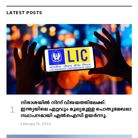
LATEST POSTS
നിരാശയിൽ നിന്ന് വിജയത്തിലേക്ക്:
ഇന്ത്യയിലെ ഏറ്റവും മൂല്യമുള്ള പൊതുമേഖലാ
സ്ഥാപനമായി എൽഐസി ഉയർന്നു.
February 15, 2024