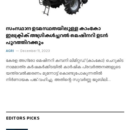
സംസ്ഥാന ഉടമസ്ഥതയിലുള്ള കാംകോ
ഇലക്ട്രിക് അഗ്രികൾച്ചറൽ മെഷിനറി ഉടൻ
പുറത്തിറക്കും
AGRI
December 11, 2023
കേരള അഗ്രോ മെഷിനറി കമ്പനി ലിമിറ്റഡ് (കാംകോ) ചെറുകിട
നാമമാത്ര കർഷകർക്കിടയിൽ കാർഷിക പ്രവർത്തനങ്ങളുടെ
യന്ത്രവൽക്കരണം മുന്നോട്ട് കൊണ്ടുപോകുന്നതിൽ
നിർണായക പങ്ക് വഹിച്ചു. അതിന്റെ സുവർണ്ണ ജൂബിലി…
EDITORS PICKS