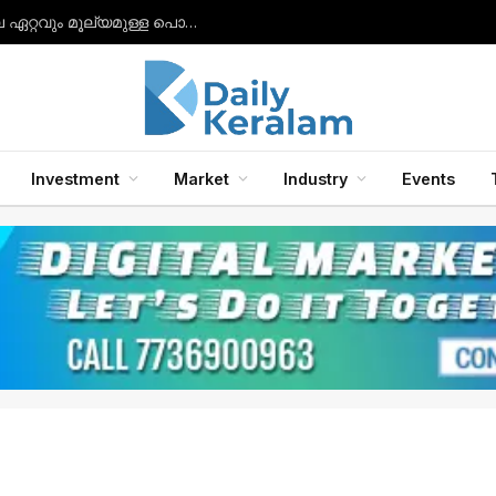
നിരാശയിൽ നിന്ന് വിജയത്തിലേക്ക്: ഇന്ത്യയിലെ ഏറ്റവും മൂല്യമുള്ള പൊതുമേഖലാ സ്ഥാപനമായി എൽഐസി ഉയർന്നു.
Investment
Market
Industry
Events