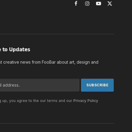
Facebook
Instagram
YouTube
X
(Twitter)
e to Updates
st creative news from FooBar about art, design and
g up, you agree to the our terms and our
Privacy Policy