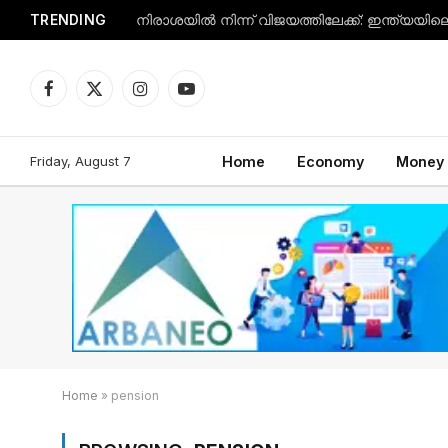
TRENDING
Facebook
X
Instagram
YouTube
(Twitter)
Friday, August 7
Home
Economy
Money
Home
»
pension