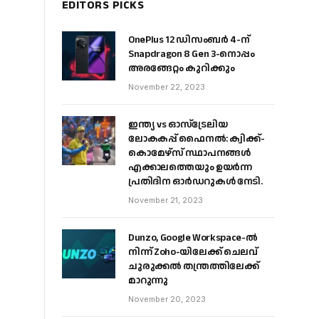
EDITORS PICKS
OnePlus 12 ഡിസംബർ 4-ന്
Snapdragon 8 Gen 3-നൊപ്പം
അരങ്ങേറ്റം കുറിക്കും
November 22, 2023
ഇന്ത്യ vs ഓസ്‌ട്രേലിയ
ലോകകപ്പ് ഫൈനൽ: ക്വിക്ക്-
കൊമേഴ്‌സ് സ്ഥാപനങ്ങൾ
എക്കാലത്തെയും ഉയർന്ന
പ്രതിദിന ഓർഡറുകൾ നേടി.
November 21, 2023
Dunzo, Google Workspace-ൽ
നിന്ന് Zoho-യിലേക്ക് ചെലവ്
ചുരുക്കൽ തന്ത്രത്തിലേക്ക്
മാറുന്നു
November 20, 2023