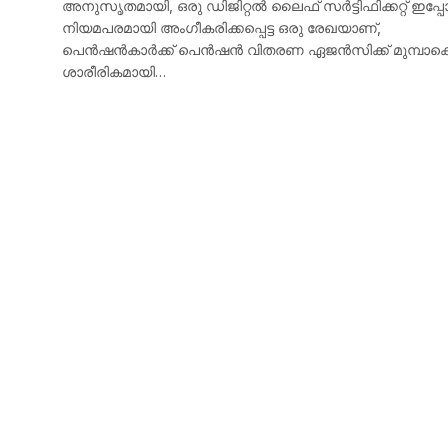
അനുസൃതമായി, ഒരു ഡിജിറ്റൽ ലൈഫ് സർട്ടിഫിക്കറ്റ് ഇപ്
നിയമപരമായി അംഗീകരിക്കപ്പെട്ട ഒരു രേഖയാണ്,
പെൻഷൻകാർക്ക് പെൻഷൻ വിതരണ ഏജൻസിക്ക് മുമ്പാക
ശാരീരികമായി…