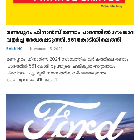
മണപ്പുറം ഫിനാൻസ് രണ്ടാം പാദത്തിൽ 37% ലാഭ
വളർച്ച രേഖപ്പെടുത്തി, ₹561 കോടിയിലെത്തി
BANKING
November 15, 2023
മണപ്പുറം ഫിനാൻസ് 2024 സാമ്പത്തിക വർഷത്തിലെ രണ്ടാം
പാദത്തിൽ 561 കോടി രൂപയുടെ ഏകീകൃത അറ്റാദായം
പ്രഖ്യാപിച്ചു, മുൻ സാമ്പത്തിക വർഷത്തെ ഇതേ
കാലയളവിലെ 410 കോടി…