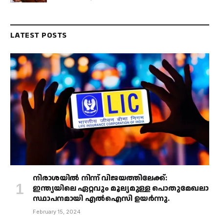
LATEST POSTS
നിരാശയിൽ നിന്ന് വിജയത്തിലേക്ക്:
ഇന്ത്യയിലെ ഏറ്റവും മൂല്യമുള്ള പൊതുമേഖലാ
സ്ഥാപനമായി എൽഐസി ഉയർന്നു.
February 15, 2024