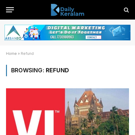
Home
»
Refund
BROWSING:
REFUND