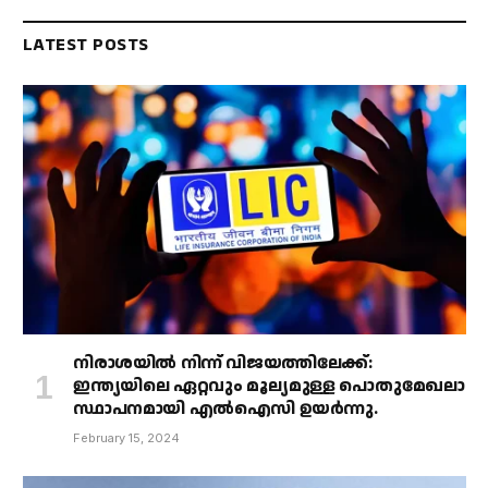
LATEST POSTS
നിരാശയിൽ നിന്ന് വിജയത്തിലേക്ക്:
ഇന്ത്യയിലെ ഏറ്റവും മൂല്യമുള്ള പൊതുമേഖലാ
സ്ഥാപനമായി എൽഐസി ഉയർന്നു.
February 15, 2024