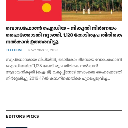
വൊഡഫോൺ ഐഡിയ – നികുതി നിർണയം
ഹൈക്കോടതി റദ്ദാക്കി, 1,128 കോടിരൂപ തിരികെ
നൽകാൻ ഉത്തരവിട്ടു.
TELECOM
November 13, 2023
സുപ്രധാനമായ വിധിയിൽ, ടെലികോം ഭീമനായ വോഡഫോൺ
ഐഡിയയ്ക്ക് 1,128 കോടി രൂപ തിരികെ നൽകാൻ
ആദായനികുതി (ഐ-ടി) വകുപ്പിനോട് ബോംബെ ഹൈക്കോടതി
നിർദ്ദേശിച്ചു. 2016-17ൽ കമ്പനിക്കെതിരെ പുറപ്പെടുവിച്ച…
EDITORS PICKS