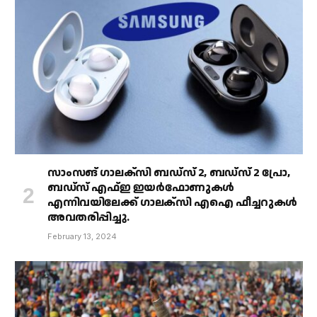
സാംസങ് ഗാലക്‌സി ബഡ്‌സ് 2, ബഡ്‌സ് 2 പ്രോ,
ബഡ്‌സ് എഫ്ഇ ഇയർഫോണുകൾ
എന്നിവയിലേക്ക് ഗാലക്‌സി എഐ ഫീച്ചറുകൾ
അവതരിപ്പിച്ചു.
February 13, 2024