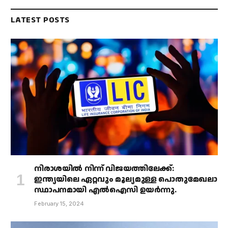
LATEST POSTS
നിരാശയിൽ നിന്ന് വിജയത്തിലേക്ക്:
ഇന്ത്യയിലെ ഏറ്റവും മൂല്യമുള്ള പൊതുമേഖലാ
സ്ഥാപനമായി എൽഐസി ഉയർന്നു.
February 15, 2024