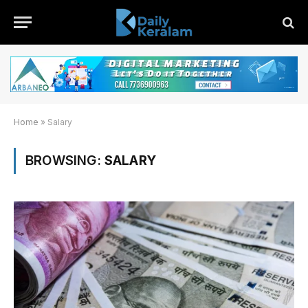
Home
»
Salary
BROWSING:
SALARY