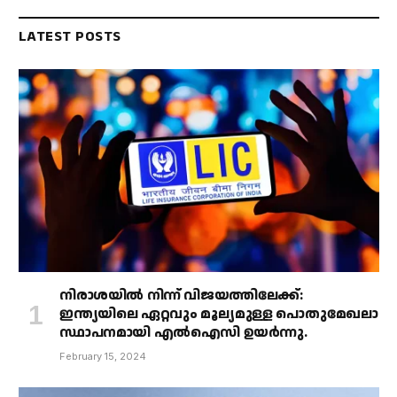
LATEST POSTS
നിരാശയിൽ നിന്ന് വിജയത്തിലേക്ക്:
ഇന്ത്യയിലെ ഏറ്റവും മൂല്യമുള്ള പൊതുമേഖലാ
സ്ഥാപനമായി എൽഐസി ഉയർന്നു.
February 15, 2024