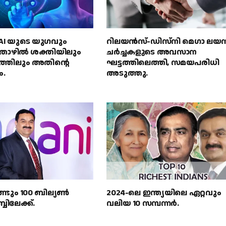
് AI യുടെ യുഗവും
റിലയൻസ്-ഡിസ്‌നി മെഗാ ലയ
ഴിൽ ശക്തിയിലും
ചർച്ചകളുടെ അവസാന
സത്തിലും അതിൻ്റെ
ഘട്ടത്തിലെത്തി, സമയപരിധി
ം.
അടുത്തു.
്ടും 100 ബില്യൺ
2024-ലെ ഇന്ത്യയിലെ ഏറ്റവും
ബിലേക്ക്.
വലിയ 10 സമ്പന്നർ.