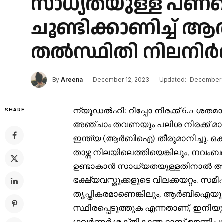
സാധ്യതയുള്ള പണപ്പ
ചൂണ്ടിക്കാണിച്ച
തൽസ്ഥിതി നിലനിർത്
By
Areena
December 12, 2023
Updated:
December 
ന്യൂഡൽഹി: റിപ്പോ നിരക്ക് 6.5 ശതമ
SHARE
അഞ്ചാം തവണയും പലിശ നിരക്ക് മാറ്
ഇന്ത്യ (ആർബിഐ) തീരുമാനിച്ചു. ഒക്
താഴ്ന്ന നിലയിലെത്തിയെങ്കിലും, നവ
ഉണ്ടാകാൻ സാധ്യതയുള്ളതിനാൽ ആർബ
ഭക്ഷ്യവസ്തുക്കളുടെ വിലക്കയറ്റം. 
തൃപ്തികരമാണെങ്കിലും, ആർബിഐയുടെ
സ്ഥിരപ്പെടുത്തുക എന്നതാണ്, ഇനിയു
ഗവർണർ ശക്തികാന്ത ദാസ് ഊന്നിപ്പ