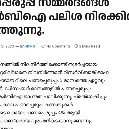
െരുപ്പ സമ്മർദങ്ങൾ
് ആർബിഐ പലിശ നിരക്ക
തുന്നു.
12, 2023
No Comments
2 Mins Read
BANKING
ാനത്തിൽ നിലനിർത്തിക്കൊണ്ട് തുടർച്ചയായ
റമില്ലാതെ നിലനിർത്താൻ റിസർവ് ബാങ്ക് ഓഫ്
‌ടോബറിലെ പണപ്പെരുപ്പം 5 മാസത്തെ ഏറ്റവും
ംബർ, ഡിസംബർ മാസങ്ങളിൽ പണപ്പെരുപ്പം
ിഐ ജാഗ്രത പാലിക്കുന്നു, പ്രത്യേകിച്ചും
സമീപകാല പണപ്പെരുപ്പ കണക്കുകൾ
 ലക്ഷ്യം പണപ്പെരുപ്പം 4% ആയി
ം ഗണ്യമായ ദൂരം മറികടക്കാനുണ്ടെന്നും
റഞ്ഞു.