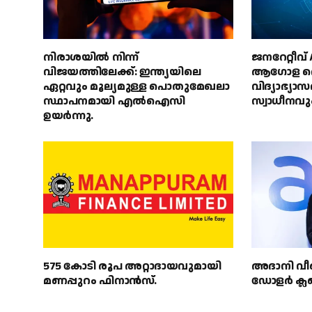
നിരാശയിൽ നിന്ന്
ജനറേറ്റീവ
വിജയത്തിലേക്ക്: ഇന്ത്യയിലെ
ആഗോള തൊ
ഏറ്റവും മൂല്യമുള്ള പൊതുമേഖലാ
വിദ്യാഭ്യാ
സ്ഥാപനമായി എൽഐസി
സ്വാധീനവു
ഉയർന്നു.
575 കോടി രൂപ അറ്റാദായവുമായി
അദാനി വീണ
മണപ്പുറം ഫിനാൻസ്.
ഡോളർ ക്ലബ്