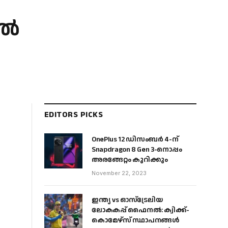
ിൽ
EDITORS PICKS
OnePlus 12 ഡിസംബർ 4-ന്
Snapdragon 8 Gen 3-നൊപ്പം
അരങ്ങേറ്റം കുറിക്കും
November 22, 2023
ഇന്ത്യ vs ഓസ്‌ട്രേലിയ
ലോകകപ്പ് ഫൈനൽ: ക്വിക്ക്-
കൊമേഴ്‌സ് സ്ഥാപനങ്ങൾ