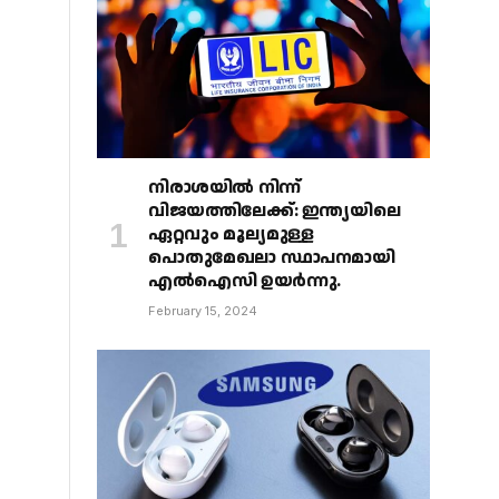
നിരാശയിൽ നിന്ന്
വിജയത്തിലേക്ക്: ഇന്ത്യയിലെ
ഏറ്റവും മൂല്യമുള്ള
പൊതുമേഖലാ സ്ഥാപനമായി
എൽഐസി ഉയർന്നു.
February 15, 2024