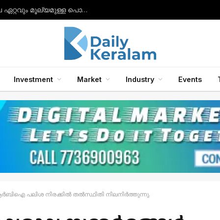
നിരാശയിൽ നിന്ന് വിജയത്തിലേക്ക്: ഇന്ത്യയിലെ ഏറ്റവും മൂല്യമുള്ള പൊതുമേഖലാ സ്ഥാപനമായി എൽഐസി ഉയർന്നു.
Investment
Market
Industry
Events
് ആർബിഐ പലിശ നിരക്കിൽ തൽസ്ഥിതി നിലനിർത്തുന്നു.