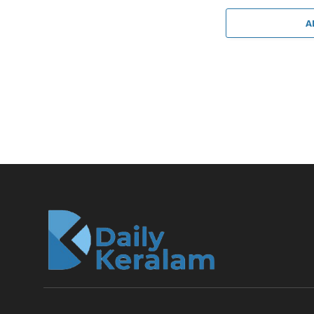
A
സ്റ്റാർ ഹെൽത്ത്
കോടി മൂല്യമുള്ള ക
By
Advaith
December 12, 2023
Updated:
December 
സ്റ്റാർ ഹെൽത്ത് ആൻഡ് അലൈഡ് ഇൻ
ഇടയിൽ കേരളത്തിൽ ₹349 കോടിയിലധി
നെറ്റ്‌വർക്ക് ആശുപത്രികൾക്ക് ക്ല