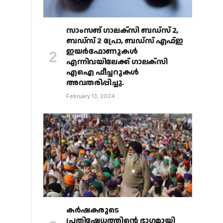
സാംസങ് ഗാലക്‌സി ബഡ്‌സ് 2,
ബഡ്‌സ് 2 പ്രോ, ബഡ്‌സ് എഫ്ഇ
ഇയർഫോണുകൾ
എന്നിവയിലേക്ക് ഗാലക്‌സി
എഐ ഫീച്ചറുകൾ
അവതരിപ്പിച്ചു.
February 13, 2024
കർഷകരുടെ
പ്രതിഷേധത്തിൻ്റെ ഭാഗമായി