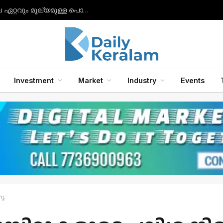
നിരാശയിൽ നിന്ന് വിജയത്തിലേക്ക്: ഇന്ത്യയിലെ ഏറ്റവും മൂല്യമുള്ള പൊതുമേഖലാ സ്ഥാപനമായി എൽഐസി ഉയർന്നു.
Investment
Market
Industry
Events
ു.