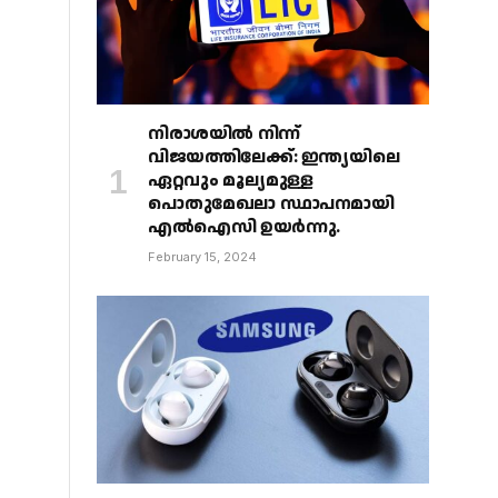
നിരാശയിൽ നിന്ന്
വിജയത്തിലേക്ക്: ഇന്ത്യയിലെ
ഏറ്റവും മൂല്യമുള്ള
പൊതുമേഖലാ സ്ഥാപനമായി
എൽഐസി ഉയർന്നു.
February 15, 2024