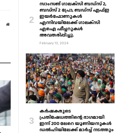
സാംസങ് ഗാലക്‌സി ബഡ്‌സ് 2,
ബഡ്‌സ് 2 പ്രോ, ബഡ്‌സ് എഫ്ഇ
ഇയർഫോണുകൾ
എന്നിവയിലേക്ക് ഗാലക്‌സി
Website
എഐ ഫീച്ചറുകൾ
അവതരിപ്പിച്ചു.
February 13, 2024
കർഷകരുടെ
പ്രതിഷേധത്തിൻ്റെ ഭാഗമായി
ഇന്ന് 200 ലേറെ യൂണിയനുകൾ
ഡൽഹിയിലേക്ക് മാർച്ച് നടത്തും