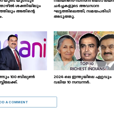
് AI യുടെ യുഗവും
റിലയൻസ്-ഡിസ്‌നി മെഗാ ലയ
ഴിൽ ശക്തിയിലും
ചർച്ചകളുടെ അവസാന
സത്തിലും അതിൻ്റെ
ഘട്ടത്തിലെത്തി, സമയപരിധി
ം.
അടുത്തു.
്ടും 100 ബില്യൺ
2024-ലെ ഇന്ത്യയിലെ ഏറ്റവും
ബിലേക്ക്.
വലിയ 10 സമ്പന്നർ.
DD A COMMENT