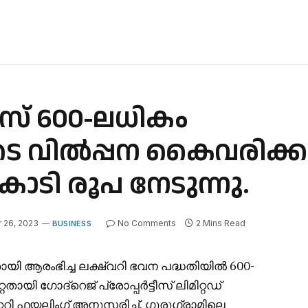
്ടീസ് 600-ലധികം
ളുടെ വിൽപ്പന കൈവരിക്കു
കോടി രൂപ നേടുന്നു.
 26, 2023
No Comments
2 Mins Read
BUSINESS
ി ആരംഭിച്ച ലക്ഷ്വറി ഭവന പദ്ധതിയിൽ 600-
ായി ഗോദ്‌റെജ് പ്രോപ്പർട്ടീസ് ലിമിറ്റഡ്
ററി ഫയലിംഗ് അനുസരിച്ച്, ഗുരുഗ്രാമിലെ