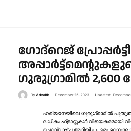
ഗോദ്‌റെജ് പ്രോപ്പർട
അപ്പാർട്ട്‌മെന്റുക
ഗുരുഗ്രാമിൽ 2,600 
By
Advaith
December 26, 2023
Updated:
December
ഹരിയാനയിലെ ഗുരുഗ്രാമിൽ പുതുതായ
ലധികം ഫ്‌ളാറ്റുകൾ വിജയകരമായി വിറ്റത
ചൊവ്വാഴ്ച അറിയിച്ചു. ഒരു റെഗുലേറ്