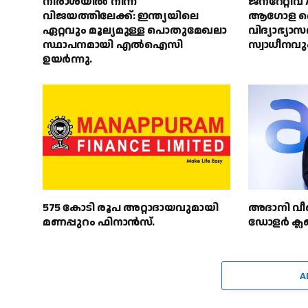
നിരാശയിൽ നിന്ന്
ജനറേറ്റീവ
വിജയത്തിലേക്ക്: ഇന്ത്യയിലെ
ആഗോള തൊ
ഏറ്റവും മൂല്യമുള്ള പൊതുമേഖലാ
വിദ്യാഭ്യാ
സ്ഥാപനമായി എൽഐസി
സ്വാധീനവു
ഉയർന്നു.
575 കോടി രൂപ അറ്റാദായവുമായി
അദാനി വീണ
മണപ്പുറം ഫിനാൻസ്.
ഡോളർ ക്ലബ്
A