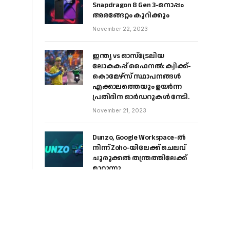
Snapdragon 8 Gen 3-നൊപ്പം
അരങ്ങേറ്റം കുറിക്കും
November 22, 2023
ഇന്ത്യ vs ഓസ്‌ട്രേലിയ
ലോകകപ്പ് ഫൈനൽ: ക്വിക്ക്-
കൊമേഴ്‌സ് സ്ഥാപനങ്ങൾ
എക്കാലത്തെയും ഉയർന്ന
പ്രതിദിന ഓർഡറുകൾ നേടി.
November 21, 2023
Dunzo, Google Workspace-ൽ
നിന്ന് Zoho-യിലേക്ക് ചെലവ്
ചുരുക്കൽ തന്ത്രത്തിലേക്ക്
മാറുന്നു
November 20, 2023
രണ്ടറ്റവും കൂട്ടിമുട്ടുന്നില്ലേ,
ചെലവഴിക്കുന്ന രീതിയിൽ
ഒരു മാറ്റം വരുത്തിയാലോ?