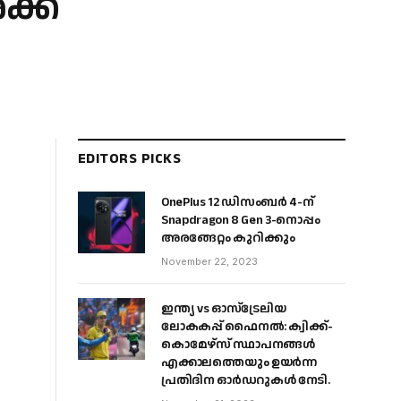
ക്ക്
EDITORS PICKS
OnePlus 12 ഡിസംബർ 4-ന്
Snapdragon 8 Gen 3-നൊപ്പം
അരങ്ങേറ്റം കുറിക്കും
November 22, 2023
ഇന്ത്യ vs ഓസ്‌ട്രേലിയ
ലോകകപ്പ് ഫൈനൽ: ക്വിക്ക്-
കൊമേഴ്‌സ് സ്ഥാപനങ്ങൾ
എക്കാലത്തെയും ഉയർന്ന
പ്രതിദിന ഓർഡറുകൾ നേടി.