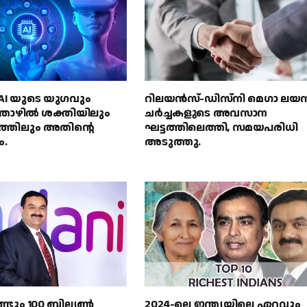
് AI യുടെ യുഗവും
റിലയൻസ്-ഡിസ്‌നി മെഗാ ലയ
ഴിൽ ശക്തിയിലും
ചർച്ചകളുടെ അവസാന
സത്തിലും അതിൻ്റെ
ഘട്ടത്തിലെത്തി, സമയപരിധി
ം.
അടുത്തു.
്ടും 100 ബില്യൺ
2024-ലെ ഇന്ത്യയിലെ ഏറ്റവും