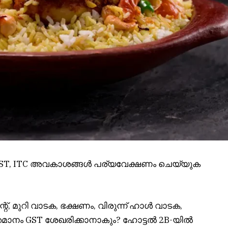
ൽ GST, ITC അവകാശങ്ങൾ പര്യവേക്ഷണം ചെയ്യുക
ോറന്റ്, മുറി വാടക, ഭക്ഷണം, വിരുന്ന് ഹാൾ വാടക,
തമാനം GST ശേഖരിക്കാനാകും? ഹോട്ടൽ 2B-യിൽ