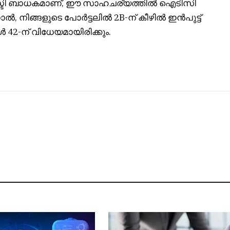
എസ്ടി ബാധകമാണ്, ഈ സാഹചര്യത്തിൽ ഐടിസി
, നിങ്ങളുടെ പോർട്ടലിൽ 2B-ന് കീഴിൽ ഇൻപുട്ട്
 42-ന് വിധേയമായിരിക്കും.