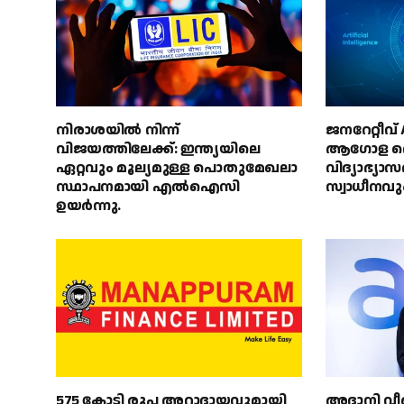
നിരാശയിൽ നിന്ന്
ജനറേറ്റീവ
വിജയത്തിലേക്ക്: ഇന്ത്യയിലെ
ആഗോള തൊ
ഏറ്റവും മൂല്യമുള്ള പൊതുമേഖലാ
വിദ്യാഭ്യാ
സ്ഥാപനമായി എൽഐസി
സ്വാധീനവു
ഉയർന്നു.
575 കോടി രൂപ അറ്റാദായവുമായി
അദാനി വീണ