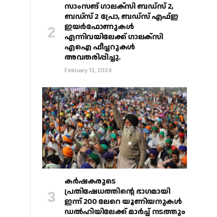
സാംസങ് ഗാലക്‌സി ബഡ്‌സ് 2,
ബഡ്‌സ് 2 പ്രോ, ബഡ്‌സ് എഫ്ഇ
ഇയർഫോണുകൾ
എന്നിവയിലേക്ക് ഗാലക്‌സി
എഐ ഫീച്ചറുകൾ
അവതരിപ്പിച്ചു.
February 13, 2024
കർഷകരുടെ
പ്രതിഷേധത്തിൻ്റെ ഭാഗമായി
ഇന്ന് 200 ലേറെ യൂണിയനുകൾ
ഡൽഹിയിലേക്ക് മാർച്ച് നടത്തും