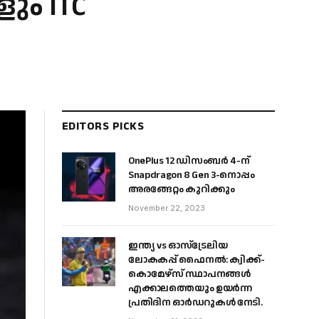
ളും ITC
EDITORS PICKS
OnePlus 12 ഡിസംബർ 4-ന്
Snapdragon 8 Gen 3-നൊപ്പം
അരങ്ങേറ്റം കുറിക്കും
November 22, 2023
ഇന്ത്യ vs ഓസ്‌ട്രേലിയ
ലോകകപ്പ് ഫൈനൽ: ക്വിക്ക്-
കൊമേഴ്‌സ് സ്ഥാപനങ്ങൾ
എക്കാലത്തെയും ഉയർന്ന
പ്രതിദിന ഓർഡറുകൾ നേടി.