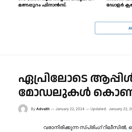
മണപ്പുറം ഫിനാൻസ്.
ഡോളർ ക്ലബ്
A
ഏപ്രിലോടെ ആപ്പി
മോഡലുകൾ കൊണ്ട
By
Advaith
January 22, 2024
Updated:
January 22, 
വരാനിരിക്കുന്ന സ്പ്രിംഗ് റിലീസ