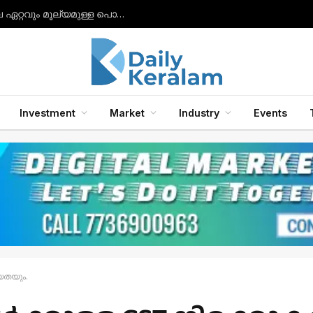
സാംസങ് ഗാലക്‌സി ബഡ്‌സ് 2, ബഡ്‌സ് 2 പ്രോ, ബഡ്‌സ് എഫ്ഇ ഇയർഫോണുകൾ എന്നിവയിലേക്ക് ഗാലക്‌സി എഐ ഫീച്ചറുകൾ അവതരിപ്പിച്ചു.
Investment
Market
Industry
Events
്യതയും.