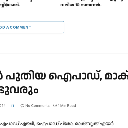
ബിലേക്ക്.
വലിയ 10 സമ്പന്നർ.
DD A COMMENT
ൾ പുതിയ ഐപാഡ്, മാക്
ുവരും
2024
No Comments
1 Min Read
IT
ിൽ, ഐപാഡ് എയർ, ഐപാഡ് പ്രോ, മാക്ബുക്ക് എയർ