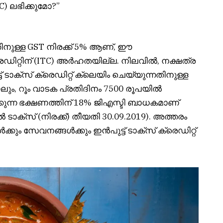
TC) ലഭിക്കുമോ?”
്തിനുള്ള GST നിരക്ക് 5% ആണ്, ഈ
്രെഡിറ്റിന് (ITC) അർഹതയില്ല. നിലവിൽ, നക്ഷത്ര
 ടാക്സ് ക്രെഡിറ്റ് ക്ലെയിം ചെയ്യുന്നതിനുള്ള
ലും, റൂം വാടക പ്രതിദിനം 7500 രൂപയിൽ
കുന്ന ഭക്ഷണത്തിന് 18% ജിഎസ്ടി ബാധകമാണ്
 ടാക്സ് (നിരക്ക്) തീയതി 30.09.2019). അത്തരം
്കും സേവനങ്ങൾക്കും ഇൻപുട്ട് ടാക്സ് ക്രെഡിറ്റ്