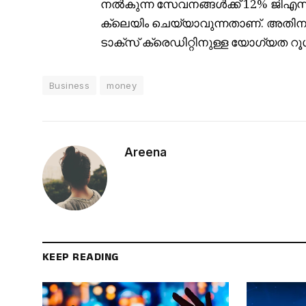
നൽകുന്ന സേവനങ്ങൾക്ക് 12% ജി
ക്ലെയിം ചെയ്യാവുന്നതാണ്. അതിനാൽ
ടാക്സ് ക്രെഡിറ്റിനുള്ള യോഗ്യത റൂൾ
Business
money
Areena
KEEP READING