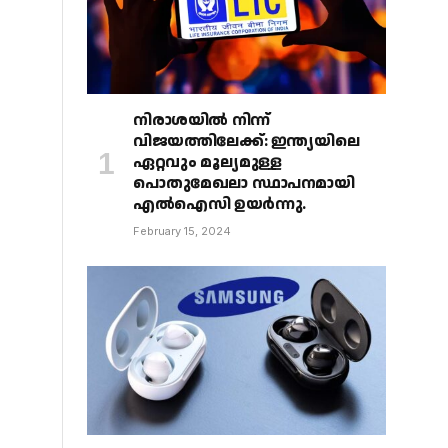
നിരാശയിൽ നിന്ന്
വിജയത്തിലേക്ക്: ഇന്ത്യയിലെ
ഏറ്റവും മൂല്യമുള്ള
പൊതുമേഖലാ സ്ഥാപനമായി
എൽഐസി ഉയർന്നു.
February 15, 2024