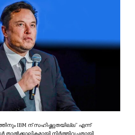
തിനും IBM ന് സഹിഷ്ണുതയില്ല” എന്ന്
്ങൾ താൽക്കാലികമായി നിർത്തിവച്ചതായി