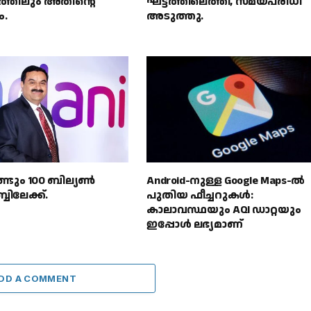
സത്തിലും അതിൻ്റെ
ഘട്ടത്തിലെത്തി, സമയപരിധി
ം.
അടുത്തു.
്ടും 100 ബില്യൺ
Android-നുള്ള Google Maps-ൽ
ബിലേക്ക്.
പുതിയ ഫീച്ചറുകൾ:
കാലാവസ്ഥയും AQI ഡാറ്റയും
ഇപ്പോൾ ലഭ്യമാണ്
DD A COMMENT