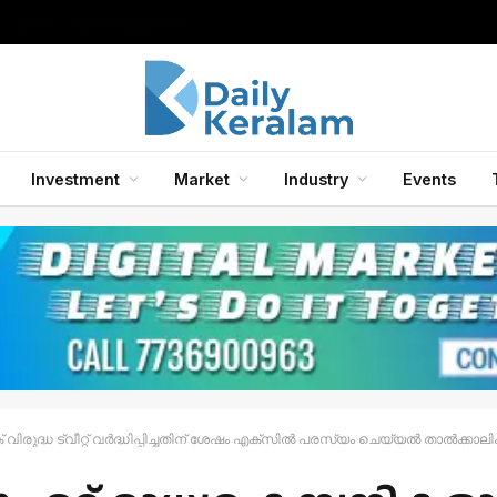
സാംസങ് ഗാലക്‌സി ബഡ്‌സ് 2, ബഡ്‌സ് 2 പ്രോ, ബഡ്‌സ് എഫ്ഇ ഇയർഫോണുകൾ എന്നിവയിലേക്ക് ഗാലക്‌സി എഐ ഫീച്ചറുകൾ അവതരിപ്പിച്ചു.
Investment
Market
Industry
Events
 വിരുദ്ധ ട്വീറ്റ് വർദ്ധിപ്പിച്ചതിന് ശേഷം എക്‌സിൽ പരസ്യം ചെയ്യൽ താൽക്കാലി