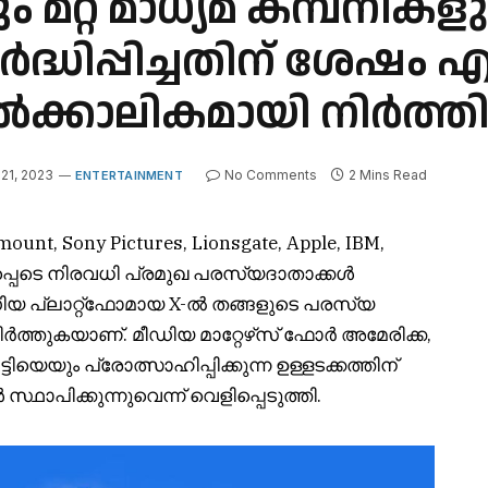
ം മറ്റ് മാധ്യമ കമ്പന
റ് വർദ്ധിപ്പിച്ചതിന് ശേഷ
ൽക്കാലികമായി നിർത്തി
21, 2023
No Comments
2 Mins Read
ENTERTAINMENT
mount, Sony Pictures, Lionsgate, Apple, IBM,
പ്പെടെ നിരവധി പ്രമുഖ പരസ്യദാതാക്കൾ
 പ്ലാറ്റ്‌ഫോമായ X-ൽ തങ്ങളുടെ പരസ്യ
്തുകയാണ്. മീഡിയ മാറ്റേഴ്‌സ് ഫോർ അമേരിക്ക,
യെയും പ്രോത്സാഹിപ്പിക്കുന്ന ഉള്ളടക്കത്തിന്
്ഥാപിക്കുന്നുവെന്ന് വെളിപ്പെടുത്തി.