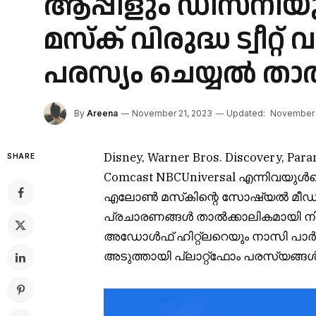
ആപ്പിളും ഡിസ്നിയു
മസ്‌ക് വിരുദ്ധ ട്വീറ്
പരസ്യം ചെയ്യൽ താ
By
Areena
November 21, 2023
Updated:
November 
Disney, Warner Bros. Discovery, Para
SHARE
Comcast NBCUniversal എന്നിവയുൾ
എലോൺ മസ്‌കിന്റെ സോഷ്യൽ മീഡിയ
പ്രചാരണങ്ങൾ താൽക്കാലികമായി നിർത
അഡോൾഫ് ഹിറ്റ്‌ലറെയും നാസി പാർട്ടി
അടുത്തായി പ്ലാറ്റ്‌ഫോം പരസ്യങ്ങൾ സ