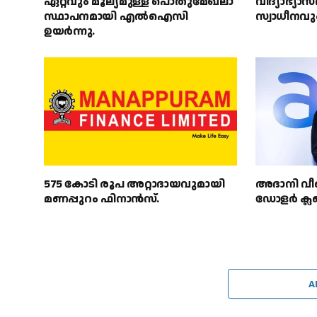
ഏറ്റവും മൂല്യമുള്ള പൊതുമേഖലാ
വിദ്യാഭ്യാ
സ്ഥാപനമായി എൽഐസി
സ്വാധീനവു
ഉയർന്നു.
575 കോടി രൂപ അറ്റാദായവുമായി
അദാനി വീണ
മണപ്പുറം ഫിനാൻസ്.
ഡോളർ ക്ലബ്
A