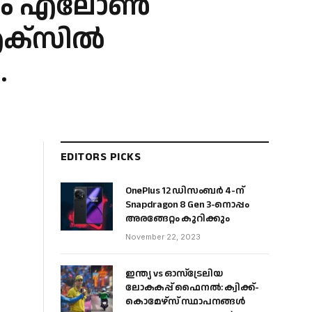
ികളും എലോൺ
ം എക്‌സിൽ
.
EDITORS PICKS
OnePlus 12 ഡിസംബർ 4-ന്
Snapdragon 8 Gen 3-നൊപ്പം
അരങ്ങേറ്റം കുറിക്കും
November 22, 2023
ഇന്ത്യ vs ഓസ്‌ട്രേലിയ
ലോകകപ്പ് ഫൈനൽ: ക്വിക്ക്-
കൊമേഴ്‌സ് സ്ഥാപനങ്ങൾ