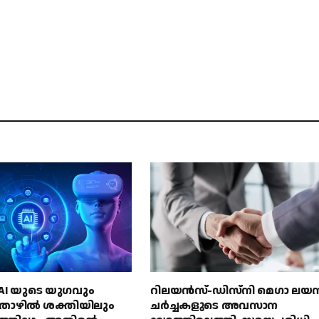
് AI യുടെ യുഗവും
റിലയൻസ്-ഡിസ്‌നി മെഗാ ലയ
ഴിൽ ശക്തിയിലും
ചർച്ചകളുടെ അവസാന