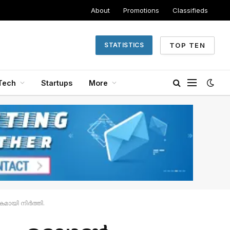
About
Promotions
Classifieds
TOP TEN
STATISTICS
Tech
Startups
More
കമായി നിർത്തി.