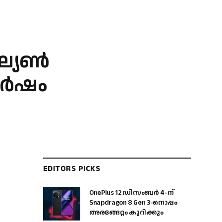
ില്യൺ
 വർഷം
EDITORS PICKS
OnePlus 12 ഡിസംബർ 4-ന്
Snapdragon 8 Gen 3-നൊപ്പം
അരങ്ങേറ്റം കുറിക്കും