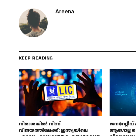
Areena
KEEP READING
നിരാശയിൽ നിന്ന്
ജനറേറ്റീവ
വിജയത്തിലേക്ക്: ഇന്ത്യയിലെ
ആഗോള തൊ