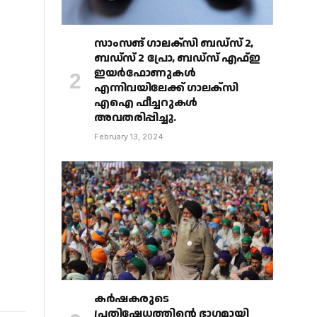
സാംസങ് ഗാലക്‌സി ബഡ്‌സ് 2,
ബഡ്‌സ് 2 പ്രോ, ബഡ്‌സ് എഫ്ഇ
ഇയർഫോണുകൾ
എന്നിവയിലേക്ക് ഗാലക്‌സി
എഐ ഫീച്ചറുകൾ
അവതരിപ്പിച്ചു.
February 13, 2024
കർഷകരുടെ
പ്രതിഷേധത്തിൻ്റെ ഭാഗമായി