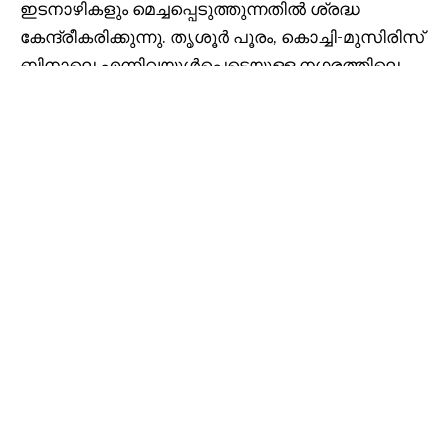
ഇടനാഴികളും മെച്ചപ്പെടുത്തുന്നതിൽ ശ്രദ്ധ
കേന്ദ്രീകരിക്കുന്നു. തൃശൂർ പൂരം, കൊച്ചി-മുസിരിസ്
ബിനാലെ എന്നിവയുൾപ്പെടെയുള്ള നഗരത്തിലെ
പ്രാദേശിക ഉത്സവങ്ങളും പ്രശംസനീയമാണ്.
നേപ്പാളിലെ കാഠ്മണ്ഡു താഴ്‌വര, സിംഗപ്പൂർ,
ഉസ്‌ബെക്കിസ്ഥാന്റെ സിൽക്ക് റോഡ്, ജപ്പാനിലെ
കോബെ, തായ്‌ലൻഡിലെ ബാങ്കോക്ക്, മംഗോളിയ,
യുഎഇയിലെ റാസൽഖൈമ, സൗദി
അറേബ്യയുടെ ചെങ്കടൽ, വിയറ്റ്‌നാമിലെ ഡാ നാങ്,
ദക്ഷിണ, മധ്യ ശ്രീലങ്ക തുടങ്ങിയ
ലക്ഷ്യസ്ഥാനങ്ങളാണ് ബഹുമാനപ്പെട്ട പട്ടികയിൽ
കൊച്ചിയിൽ ചേരുന്നത്.
കൊച്ചിയെ ഒരു സുപ്രധാന വികസനമായി
വിശേഷിപ്പിച്ച കേരള ടൂറിസം സെക്രട്ടറി ബിജു കെ,