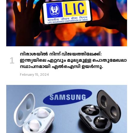
നിരാശയിൽ നിന്ന് വിജയത്തിലേക്ക്:
ഇന്ത്യയിലെ ഏറ്റവും മൂല്യമുള്ള പൊതുമേഖലാ
സ്ഥാപനമായി എൽഐസി ഉയർന്നു.
February 15, 2024