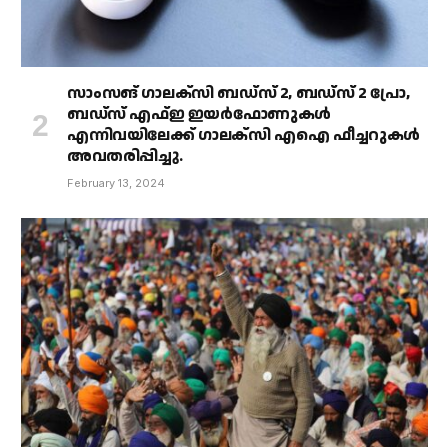
സാംസങ് ഗാലക്‌സി ബഡ്‌സ് 2, ബഡ്‌സ് 2 പ്രോ,
ബഡ്‌സ് എഫ്ഇ ഇയർഫോണുകൾ
എന്നിവയിലേക്ക് ഗാലക്‌സി എഐ ഫീച്ചറുകൾ
അവതരിപ്പിച്ചു.
February 13, 2024