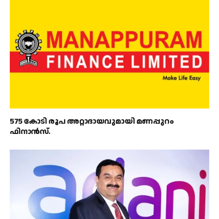
575 കോടി രൂപ അറ്റാദായവുമായി മണപ്പുറം
ഫിനാൻസ്.