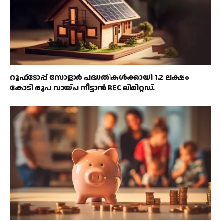
റൂഫ്‌ടോപ്പ് സോളാർ പദ്ധതികൾക്കായി 1.2 ലക്ഷം
കോടി രൂപ വായ്പ നീട്ടാൻ REC ലിമിറ്റഡ്.