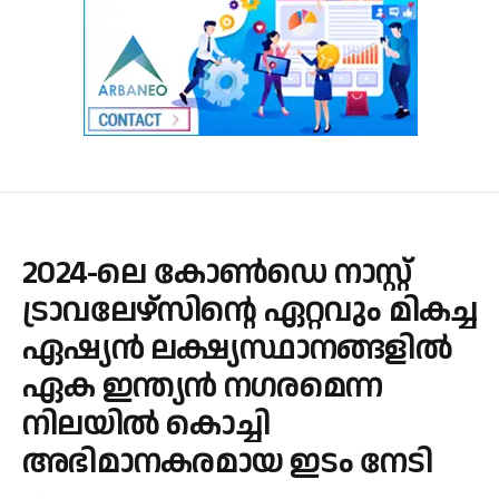
2024-ലെ കോൺഡെ നാസ്റ്റ്
ട്രാവലേഴ്‌സിന്റെ ഏറ്റവും മികച്ച
ഏഷ്യൻ ലക്ഷ്യസ്ഥാനങ്ങളിൽ
ഏക ഇന്ത്യൻ നഗരമെന്ന
നിലയിൽ കൊച്ചി
അഭിമാനകരമായ ഇടം നേടി