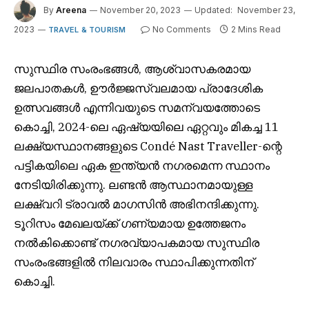
By
Areena
November 20, 2023
Updated:
November 23,
2023
No Comments
2 Mins Read
TRAVEL & TOURISM
സുസ്ഥിര സംരംഭങ്ങൾ, ആശ്വാസകരമായ
ജലപാതകൾ, ഊർജ്ജസ്വലമായ പ്രാദേശിക
ഉത്സവങ്ങൾ എന്നിവയുടെ സമന്വയത്തോടെ
കൊച്ചി, 2024-ലെ ഏഷ്യയിലെ ഏറ്റവും മികച്ച 11
ലക്ഷ്യസ്ഥാനങ്ങളുടെ Condé Nast Traveller-ന്റെ
പട്ടികയിലെ ഏക ഇന്ത്യൻ നഗരമെന്ന സ്ഥാനം
നേടിയിരിക്കുന്നു. ലണ്ടൻ ആസ്ഥാനമായുള്ള
ലക്ഷ്വറി ട്രാവൽ മാഗസിൻ അഭിനന്ദിക്കുന്നു.
ടൂറിസം മേഖലയ്ക്ക് ഗണ്യമായ ഉത്തേജനം
നൽകിക്കൊണ്ട് നഗരവ്യാപകമായ സുസ്ഥിര
സംരംഭങ്ങളിൽ നിലവാരം സ്ഥാപിക്കുന്നതിന്
കൊച്ചി.