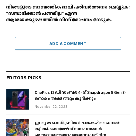
നിങ്ങളുടെ സാമ്പത്തിക ഭാവി പരിവർത്തനം ചെയ്യുക:
“സമ്പാദിക്കാൻ പണമില്ല” എന്ന
ആശയക്കുഴപ്പത്തിൽ നിന്ന് മോചനം നേടുക.
ADD A COMMENT
EDITORS PICKS
OnePlus 12 ഡിസംബർ 4-ന് Snapdragon 8 Gen 3-
നൊപ്പം അരങ്ങേറ്റം കുറിക്കും
November 22, 2023
ഇന്ത്യ vs ഓസ്‌ട്രേലിയ ലോകകപ്പ് ഫൈനൽ:
ക്വിക്ക്-കൊമേഴ്‌സ് സ്ഥാപനങ്ങൾ
എക്കാലത്തെയും ഉയർന്ന പ്രതിദിന