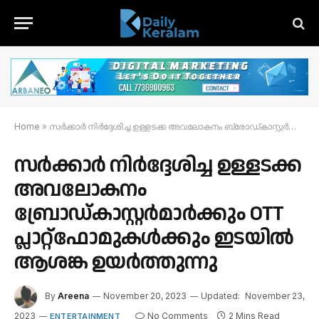
Home
»
സർക്കാർ നിർദ്ദേശിച്ച ഉള്ളടക്ക അവലോകനം ബ്രോഡ്കാസ്റ്റർമാർക്കും OTT പ്ലാറ്റ്ഫോമുകൾക്കും ഇടയിൽ ആശങ്ക ഉയർത്തുന്നു
സർക്കാർ നിർദ്ദേശിച്ച ഉള്ളടക്ക
അവലോകനം
ബ്രോഡ്കാസ്റ്റർമാർക്കും OTT
പ്ലാറ്റ്ഫോമുകൾക്കും ഇടയിൽ
ആശങ്ക ഉയർത്തുന്നു
By
Areena
November 20, 2023
Updated:
November 23,
2023
No Comments
2 Mins Read
ENTERTAINMENT