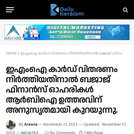
Home
»
ഇഎംഐ കാർഡ് വിതരണം നിർത്തിയതിനാൽ ബജാജ് ഫിനാൻസ് ഓഹരികൾ ആർബിഐ ഉത്തരവിന് അനുസൃതമായി കുറയുന്നു.
ഇഎംഐ കാർഡ് വിതരണം
നിർത്തിയതിനാൽ ബജാജ്
ഫിനാൻസ് ഓഹരികൾ
ആർബിഐ ഉത്തരവിന്
അനുസൃതമായി കുറയുന്നു.
By
Areena
November 21, 2023
Updated:
November 21,
2023
No Comments
1 Min Read
INDUSTRY