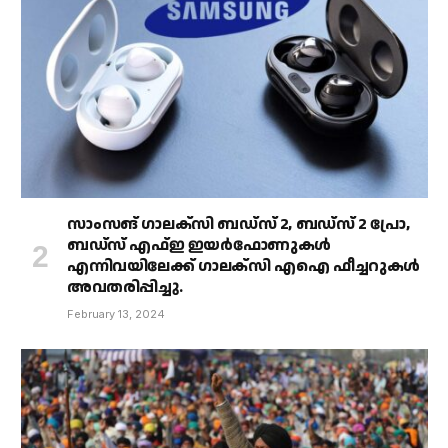
സാംസങ് ഗാലക്‌സി ബഡ്‌സ് 2, ബഡ്‌സ് 2 പ്രോ,
ബഡ്‌സ് എഫ്ഇ ഇയർഫോണുകൾ
എന്നിവയിലേക്ക് ഗാലക്‌സി എഐ ഫീച്ചറുകൾ
അവതരിപ്പിച്ചു.
February 13, 2024