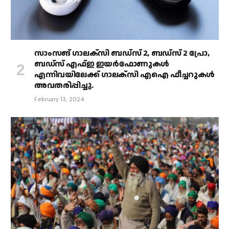
സാംസങ് ഗാലക്‌സി ബഡ്‌സ് 2, ബഡ്‌സ് 2 പ്രോ,
ബഡ്‌സ് എഫ്ഇ ഇയർഫോണുകൾ
എന്നിവയിലേക്ക് ഗാലക്‌സി എഐ ഫീച്ചറുകൾ
അവതരിപ്പിച്ചു.
February 13, 2024