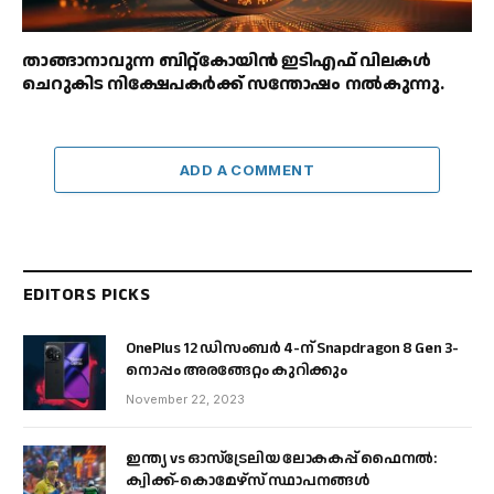
താങ്ങാനാവുന്ന ബിറ്റ്കോയിൻ ഇടിഎഫ് വിലകൾ
ചെറുകിട നിക്ഷേപകർക്ക് സന്തോഷം നൽകുന്നു.
ADD A COMMENT
EDITORS PICKS
OnePlus 12 ഡിസംബർ 4-ന് Snapdragon 8 Gen 3-
നൊപ്പം അരങ്ങേറ്റം കുറിക്കും
November 22, 2023
ഇന്ത്യ vs ഓസ്‌ട്രേലിയ ലോകകപ്പ് ഫൈനൽ:
ക്വിക്ക്-കൊമേഴ്‌സ് സ്ഥാപനങ്ങൾ