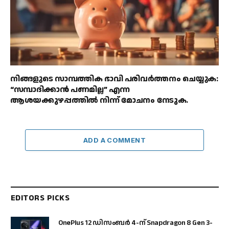
നിങ്ങളുടെ സാമ്പത്തിക ഭാവി പരിവർത്തനം ചെയ്യുക:
“സമ്പാദിക്കാൻ പണമില്ല” എന്ന
ആശയക്കുഴപ്പത്തിൽ നിന്ന് മോചനം നേടുക.
ADD A COMMENT
EDITORS PICKS
OnePlus 12 ഡിസംബർ 4-ന് Snapdragon 8 Gen 3-