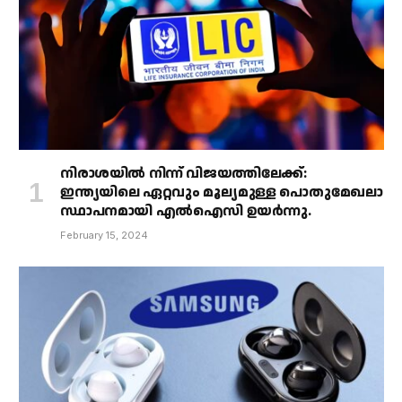
നിരാശയിൽ നിന്ന് വിജയത്തിലേക്ക്:
ഇന്ത്യയിലെ ഏറ്റവും മൂല്യമുള്ള പൊതുമേഖലാ
സ്ഥാപനമായി എൽഐസി ഉയർന്നു.
February 15, 2024