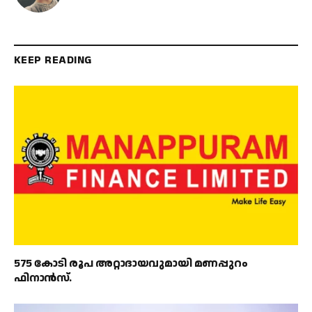
KEEP READING
575 കോടി രൂപ അറ്റാദായവുമായി മണപ്പുറം
ഫിനാൻസ്.