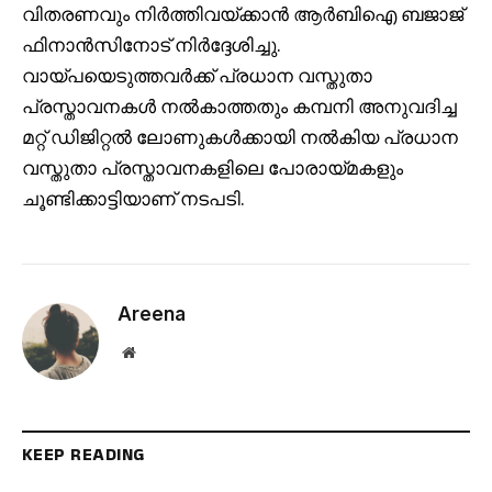
വിതരണവും നിർത്തിവയ്ക്കാൻ ആർബിഐ ബജാജ്
ഫിനാൻസിനോട് നിർദ്ദേശിച്ചു.
വായ്പയെടുത്തവർക്ക് പ്രധാന വസ്തുതാ
പ്രസ്താവനകൾ നൽകാത്തതും കമ്പനി അനുവദിച്ച
മറ്റ് ഡിജിറ്റൽ ലോണുകൾക്കായി നൽകിയ പ്രധാന
വസ്തുതാ പ്രസ്താവനകളിലെ പോരായ്മകളും
ചൂണ്ടിക്കാട്ടിയാണ് നടപടി.
Areena
Website
KEEP READING