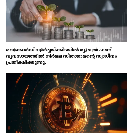
റെക്കോർഡ് വളർച്ചയ്ക്കിടയിൽ മ്യൂച്വൽ ഫണ്ട്
വ്യവസായത്തിൽ നിർമല സീതാരാമൻ്റെ സ്വാധീനം
പ്രതീക്ഷിക്കുന്നു.