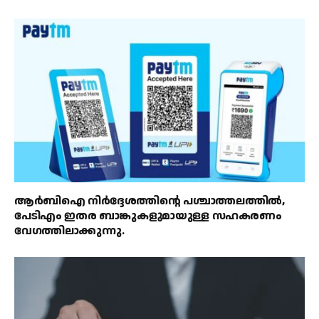
ആർബിഐ നിർദ്ദേശത്തിൻ്റെ പശ്ചാത്തലത്തിൽ,
പേടിഎം ഇതര ബാങ്കുകളുമായുള്ള സഹകരണം
വേഗത്തിലാക്കുന്നു.