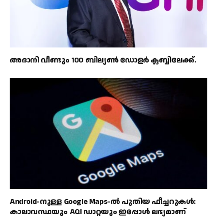
അദാനി വീണ്ടും 100 ബില്യൺ ഡോളർ ക്ലബ്ബിലേക്ക്.
Android-നുള്ള Google Maps-ൽ പുതിയ ഫീച്ചറുകൾ:
കാലാവസ്ഥയും AQI ഡാറ്റയും ഇപ്പോൾ ലഭ്യമാണ്