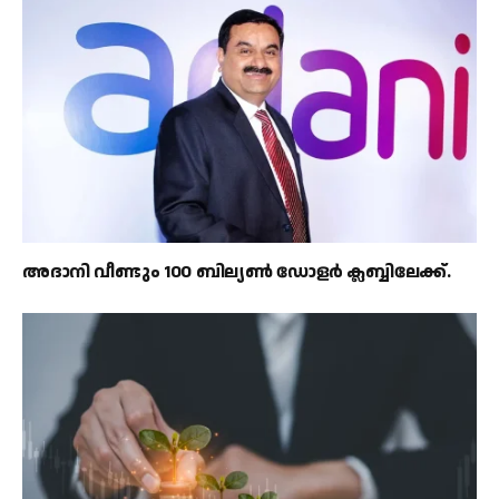
അദാനി വീണ്ടും 100 ബില്യൺ ഡോളർ ക്ലബ്ബിലേക്ക്.