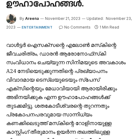
ഊഹാപോഹങ്ങൾ.
By
Areena
November 21, 2023
Updated:
November 23,
2023
No Comments
1 Min Read
ENTERTAINMENT
വാൾട്ടർ ഐസക്‌സന്റെ എലോൺ മസ്‌കിന്റെ
ജീവചരിത്രം, ഡാരൻ ആരോനോഫ്‌സ്‌കി
സംവിധാനം ചെയ്യുന്ന സിനിമയുടെ അവകാശം
A24 നേടിയെടുക്കുന്നതിന്റെ പ്രഖ്യാപനം
വിവാദമായ ടെസ്‌ലയുടെയും സ്‌പേസ്
എക്‌സിന്റെയും മേധാവിയായി ആരായിരിക്കും
അഭിനയിക്കുക എന്ന ഊഹാപോഹങ്ങൾക്ക്
തുടക്കമിട്ടു. ശതകോടീശ്വരന്റെ തുറന്നതും
പ്രകോപനപരവുമായ സാന്നിധ്യം
കണക്കിലെടുത്ത് മസ്‌കിന്റെ റോളിനായുള്ള
കാസ്റ്റിംഗ് തീരുമാനം ഉയർന്ന തലത്തിലുള്ള