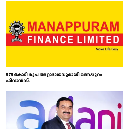
575 കോടി രൂപ അറ്റാദായവുമായി മണപ്പുറം
ഫിനാൻസ്.