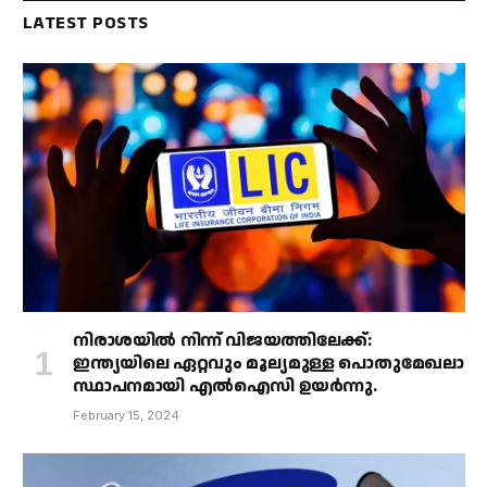
LATEST POSTS
നിരാശയിൽ നിന്ന് വിജയത്തിലേക്ക്:
ഇന്ത്യയിലെ ഏറ്റവും മൂല്യമുള്ള പൊതുമേഖലാ
സ്ഥാപനമായി എൽഐസി ഉയർന്നു.
February 15, 2024