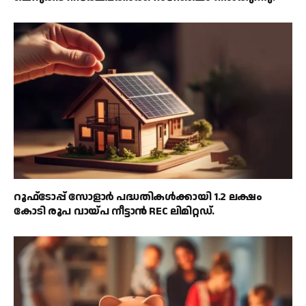
റൂഫ്‌ടോപ്പ് സോളാർ പദ്ധതികൾക്കായി 1.2 ലക്ഷം
കോടി രൂപ വായ്പ നീട്ടാൻ REC ലിമിറ്റഡ്.