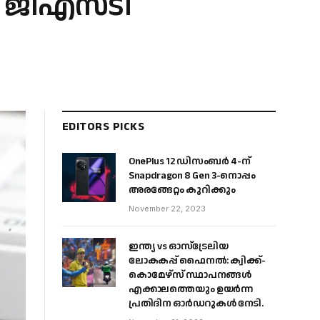
ി ജിഎസ്ടി
EDITORS PICKS
OnePlus 12 ഡിസംബർ 4-ന്
Snapdragon 8 Gen 3-നൊപ്പം
അരങ്ങേറ്റം കുറിക്കും
November 22, 2023
ഇന്ത്യ vs ഓസ്‌ട്രേലിയ
ലോകകപ്പ് ഫൈനൽ: ക്വിക്ക്-
കൊമേഴ്‌സ് സ്ഥാപനങ്ങൾ
എക്കാലത്തെയും ഉയർന്ന
പ്രതിദിന ഓർഡറുകൾ നേടി.