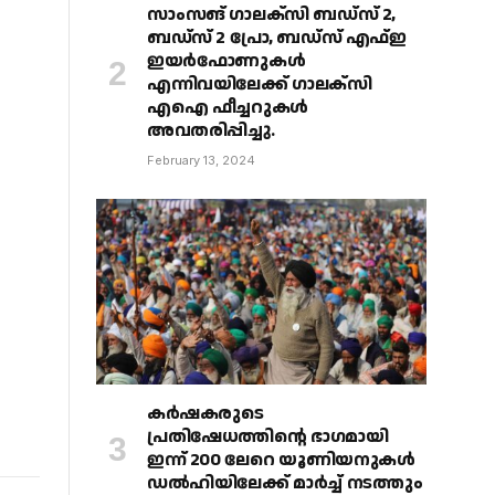
സാംസങ് ഗാലക്‌സി ബഡ്‌സ് 2,
ബഡ്‌സ് 2 പ്രോ, ബഡ്‌സ് എഫ്ഇ
ഇയർഫോണുകൾ
എന്നിവയിലേക്ക് ഗാലക്‌സി
എഐ ഫീച്ചറുകൾ
അവതരിപ്പിച്ചു.
February 13, 2024
കർഷകരുടെ
പ്രതിഷേധത്തിൻ്റെ ഭാഗമായി
ഇന്ന് 200 ലേറെ യൂണിയനുകൾ
ഡൽഹിയിലേക്ക് മാർച്ച് നടത്തും