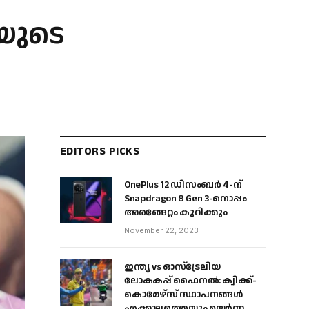
പയുടെ
EDITORS PICKS
OnePlus 12 ഡിസംബർ 4-ന്
Snapdragon 8 Gen 3-നൊപ്പം
അരങ്ങേറ്റം കുറിക്കും
November 22, 2023
ഇന്ത്യ vs ഓസ്‌ട്രേലിയ
ലോകകപ്പ് ഫൈനൽ: ക്വിക്ക്-
കൊമേഴ്‌സ് സ്ഥാപനങ്ങൾ
എക്കാലത്തെയും ഉയർന്ന