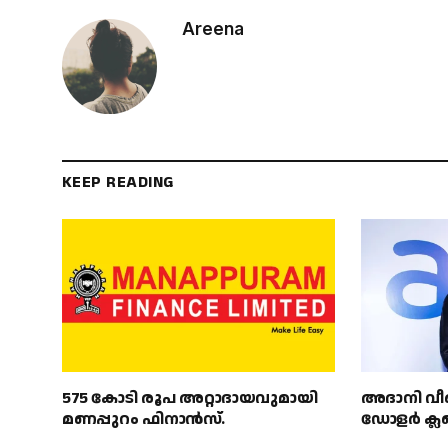
Areena
KEEP READING
575 കോടി രൂപ അറ്റാദായവുമായി
അദാനി വീണ
മണപ്പുറം ഫിനാൻസ്.
ഡോളർ ക്ലബ്