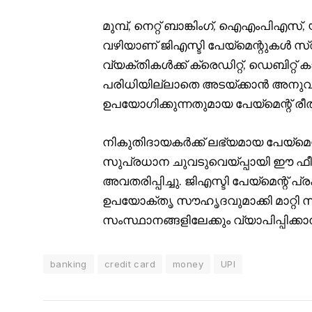
മുമ്പ്, നെറ്റ് ബാങ്കിംഗ്, ഐഎം
വഴിയാണ് ജിഎസ്ടി പേയ്‌മെന്റുകൾ സ്വീ
വ്യക്തികൾക്ക് ക്രെഡിറ്റ്, ഡെബിറ്
പരിധിയില്ലാതെ അടയ്ക്കാൻ അനുവദ
ഉപയോഗിക്കുന്നതുമായ പേയ്‌മെന്റ് രീത
നികുതിദായകർക്ക് ലഭ്യമായ പേയ്‌മെന
സുപ്രധാന ചുവടുവെയ്‌പ്പായി ഈ ഫീച
അവതരിപ്പിച്ചു. ജിഎസ്ടി പേയ്‌മെന്റ
ഉപയോക്തൃ സൗഹൃദവുമാക്കി മാറ്റി 
സംസ്ഥാനങ്ങളിലേക്കും വ്യാപിപ്പിക്ക
banking
credit card
money
UPI