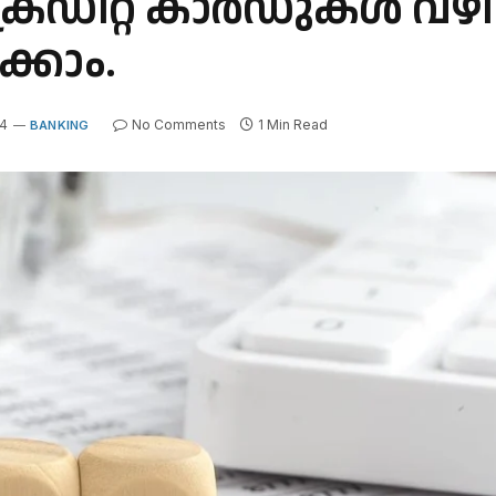
ക്രെഡിറ്റ് കാർഡുകൾ വഴ
്കാം.
24
No Comments
1 Min Read
BANKING