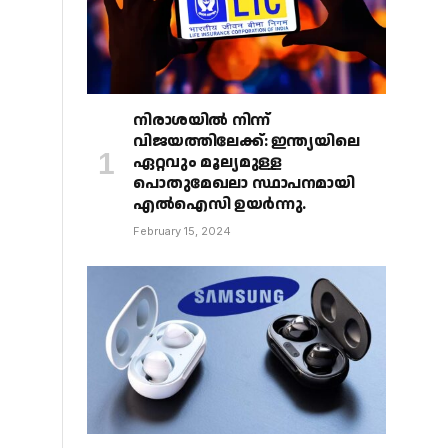
നിരാശയിൽ നിന്ന്
വിജയത്തിലേക്ക്: ഇന്ത്യയിലെ
ഏറ്റവും മൂല്യമുള്ള
പൊതുമേഖലാ സ്ഥാപനമായി
എൽഐസി ഉയർന്നു.
February 15, 2024