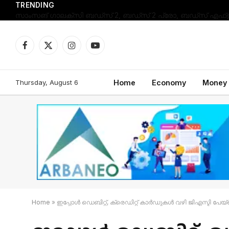
TRENDING
Facebook
X
Instagram
YouTube
(Twitter)
Thursday, August 6
Home
Economy
Money
Home
»
ഇപ്പോൾ ഡെബിറ്റ്, ക്രെഡിറ്റ് കാർഡുകൾ വഴി ജിഎസ്ടി പേയ്