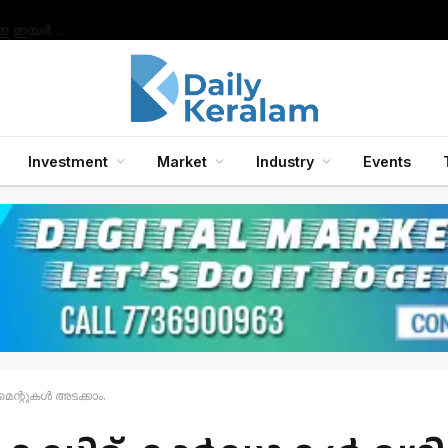
സാംസങ് ഗാലക്‌സി ബഡ്‌സ് 2, ബഡ്‌സ് 2 പ്രോ, ബഡ്‌സ് എഫ്ഇ ഇയർഫോണുകൾ എന്നിവയിലേക്ക് ഗാലക്‌സി എഐ ഫീച്ചറുകൾ അവതരിപ്പിച്ചു.
Investment
Market
Industry
Events
മെന്റുകൾ അടക്കാം.