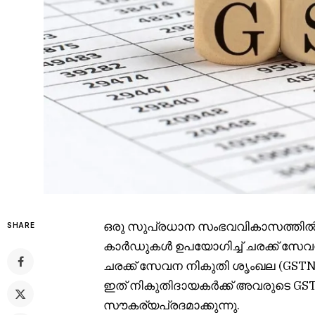
ഒരു സുപ്രധാന സംഭവവികാസത്തിൽ, ന
SHARE
കാർഡുകൾ ഉപയോഗിച്ച് ചരക്ക് സേവന 
ചരക്ക് സേവന നികുതി ശൃംഖല (GSTN) 
ഇത് നികുതിദായകർക്ക് അവരുടെ GST
സൗകര്യപ്രദമാക്കുന്നു.