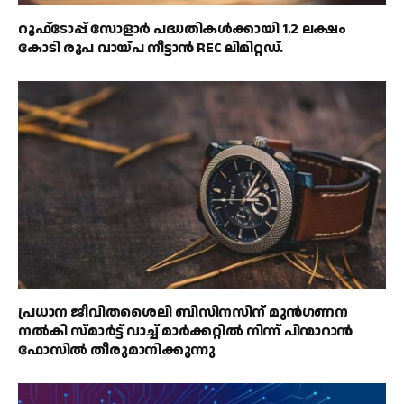
റൂഫ്‌ടോപ്പ് സോളാർ പദ്ധതികൾക്കായി 1.2 ലക്ഷം
കോടി രൂപ വായ്പ നീട്ടാൻ REC ലിമിറ്റഡ്.
പ്രധാന ജീവിതശൈലി ബിസിനസിന് മുൻഗണന
നൽകി സ്മാർട്ട് വാച്ച് മാർക്കറ്റിൽ നിന്ന് പിന്മാറാൻ
ഫോസിൽ തീരുമാനിക്കുന്നു