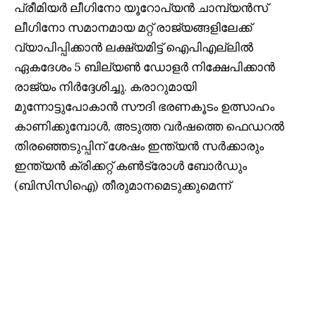
പ്രീമിയർ ലീഗിനോ യൂറോപ്യൻ ചാമ്പ്യൻസ്
ലീഗിനോ സമാനമായ മറ്റ് രാജ്യങ്ങളിലേക്ക്
വ്യാപിപ്പിക്കാൻ ലക്ഷ്യമിട്ട് ഐപിഎല്ലിൽ
ഏകദേശം 5 ബില്യൺ ഡോളർ നിക്ഷേപിക്കാൻ
രാജ്യം നിർദ്ദേശിച്ചു. കരാറുമായി
മുന്നോട്ടുപോകാൻ സൗദി ഭരണകൂടം ഉത്സാഹം
കാണിക്കുമ്പോൾ, അടുത്ത വർഷത്തെ ഫെഡറൽ
തിരഞ്ഞെടുപ്പിന് ശേഷം ഇന്ത്യൻ സർക്കാരും
ഇന്ത്യൻ ക്രിക്കറ്റ് കൺട്രോൾ ബോർഡും
(ബിസിസിഐ) തീരുമാനമെടുക്കുമെന്ന്
പ്രതീക്ഷിക്കുന്നു.
ചർച്ച ചെയ്ത പദ്ധതികൾക്ക് കീഴിൽ, സൗദി
അറേബ്യയുടെ പബ്ലിക് ഇൻവെസ്റ്റ്‌മെന്റ് ഫണ്ട്
(പിഐഎഫ്) എന്നറിയപ്പെടുന്ന സോവറിൻ
വെൽത്ത് ഫണ്ട് ബിസിസിഐയുമായുള്ള ഇടപാട്