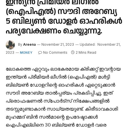
ഇന്ത്യൻ പ്രീമിയർ ലീഗിൽ
(ഐ‌പി‌എൽ) സൗദി അറേബ്യ
5 ബില്യൺ ഡോളർ ഓഹരികൾ
പര്യവേക്ഷണം ചെയ്യുന്നു.
By
Areena
November 21, 2023
Updated:
November 21,
2023
No Comments
2 Mins Read
MONEY
ലോകത്തെ ഏറ്റവും ലാഭകരമായ ക്രിക്കറ്റ് ഇവന്റായ
ഇന്ത്യൻ പ്രീമിയർ ലീഗിൽ (ഐ‌പി‌എൽ) മൾട്ടി
ബില്യൺ ഡോളറിന്റെ ഓഹരികൾ ഏറ്റെടുക്കാൻ
സൗദി അറേബ്യ താൽപ്പര്യം പ്രകടിപ്പിച്ചു, ഇത്
പ്രൊഫഷണൽ സ്‌പോർട്‌സ് നിക്ഷേപങ്ങളിൽ
തടസ്സമുണ്ടാകാൻ സാധ്യതയുണ്ട്. കിരീടാവകാശി
മുഹമ്മദ് ബിൻ സൽമാന്റെ ഉപദേഷ്ടാക്കൾ
ഐപിഎല്ലിനെ 30 ബില്യൺ ഡോളർ വരെ