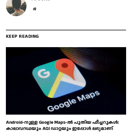
Website
KEEP READING
Android-നുള്ള Google Maps-ൽ പുതിയ ഫീച്ചറുകൾ:
കാലാവസ്ഥയും AQI ഡാറ്റയും ഇപ്പോൾ ലഭ്യമാണ്