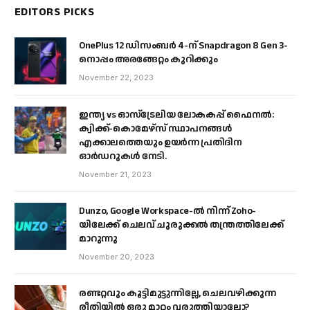
EDITORS PICKS
OnePlus 12 ഡിസംബർ 4-ന് Snapdragon 8 Gen 3-
നൊപ്പം അരങ്ങേറ്റം കുറിക്കും
November 22, 2023
ഇന്ത്യ vs ഓസ്‌ട്രേലിയ ലോകകപ്പ് ഫൈനൽ:
ക്വിക്ക്-കൊമേഴ്‌സ് സ്ഥാപനങ്ങൾ
എക്കാലത്തെയും ഉയർന്ന പ്രതിദിന
ഓർഡറുകൾ നേടി.
November 21, 2023
Dunzo, Google Workspace-ൽ നിന്ന് Zoho-
യിലേക്ക് ചെലവ് ചുരുക്കൽ തന്ത്രത്തിലേക്ക്
മാറുന്നു
November 20, 2023
രണ്ടറ്റവും കൂട്ടിമുട്ടുന്നില്ലേ, ചെലവഴിക്കുന്ന
രീതിയിൽ ഒരു മാറ്റം വരുത്തിയാലോ?