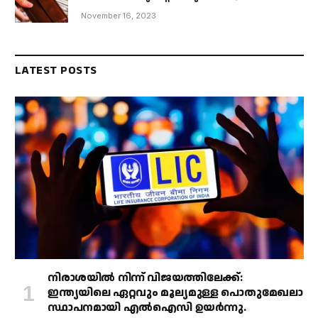
November 16, 2023
LATEST POSTS
നിരാശയിൽ നിന്ന് വിജയത്തിലേക്ക്:
ഇന്ത്യയിലെ ഏറ്റവും മൂല്യമുള്ള പൊതുമേഖലാ
സ്ഥാപനമായി എൽഐസി ഉയർന്നു.