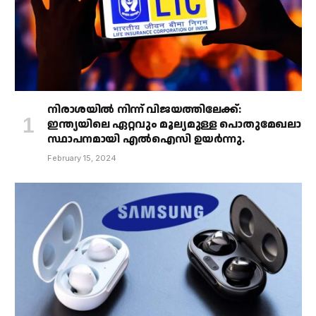
നിരാശയിൽ നിന്ന് വിജയത്തിലേക്ക്:
ഇന്ത്യയിലെ ഏറ്റവും മൂല്യമുള്ള പൊതുമേഖലാ
സ്ഥാപനമായി എൽഐസി ഉയർന്നു.
February 15, 2024