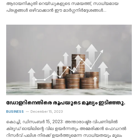
ആദായനികുതി റെയ്ഡുകളുടെ സമയത്ത്, സാധ്യമായ
പ്രശ്നങ്ങൾ ഒഴിവാക്കാൻ ഈ മാർഗ്ഗനിർദ്ദേശങ്ങൾ…
ഡോളറിനെതിരെ രൂപയുടെ മൂല്യം ഇടിഞ്ഞു.
BUSINESS
December 15, 2023
കൊച്ചി, ഡിസംബർ 15, 2023: അന്താരാഷ്ട്ര വിപണിയിൽ
ക്രൂഡ് ഓയിലിന്റെ വില ഉയർന്നതും അമേരിക്കൻ ഫെഡറൽ
റിസർവ് പലിശ നിരക്ക് ഉയർത്തുമെന്ന സാധ്യതയും മൂലം