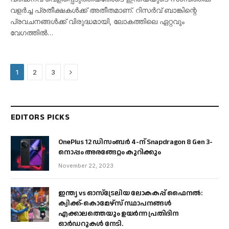
വളർച്ച പ്രതീക്ഷകൾക്ക് അതീതമാണ്. റിസർവ് ബാങ്കിന്റെ
പ്രവചനങ്ങൾക്ക് വിരുദ്ധമായി, ലോകത്തിലെ ഏറ്റവും
വേഗത്തിൽ…
Next
1
2
3
EDITORS PICKS
OnePlus 12 ഡിസംബർ 4-ന് Snapdragon 8 Gen 3-
നൊപ്പം അരങ്ങേറ്റം കുറിക്കും
November 22, 2023
ഇന്ത്യ vs ഓസ്‌ട്രേലിയ ലോകകപ്പ് ഫൈനൽ:
ക്വിക്ക്-കൊമേഴ്‌സ് സ്ഥാപനങ്ങൾ
എക്കാലത്തെയും ഉയർന്ന പ്രതിദിന
ഓർഡറുകൾ നേടി.