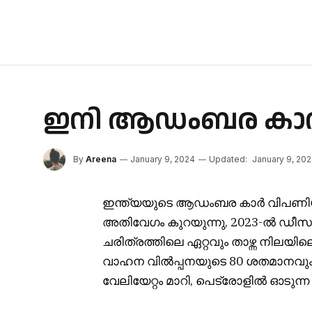
ഇനി ആഡംബര കാറു
By
Areena
January 9, 2024
Updated:
January 9, 20
ഇന്ത്യയുടെ ആഡംബര കാർ വിപണ
അതിവേഗം കുറയുന്നു, 2023-ൽ ഡീസൽ
ചരിത്രത്തിലെ ഏറ്റവും താഴ്ന്ന നി
വാഹന വിൽപ്പനയുടെ 80 ശതമാനവും
വേലിയേറ്റം മാറി, പെട്രോളിൽ ഓടുന