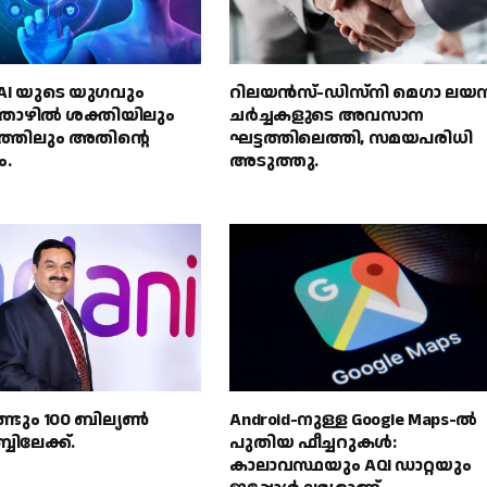
് AI യുടെ യുഗവും
റിലയൻസ്-ഡിസ്‌നി മെഗാ ലയ
ഴിൽ ശക്തിയിലും
ചർച്ചകളുടെ അവസാന
സത്തിലും അതിൻ്റെ
ഘട്ടത്തിലെത്തി, സമയപരിധി
ം.
അടുത്തു.
്ടും 100 ബില്യൺ
Android-നുള്ള Google Maps-ൽ
ബിലേക്ക്.
പുതിയ ഫീച്ചറുകൾ:
കാലാവസ്ഥയും AQI ഡാറ്റയും