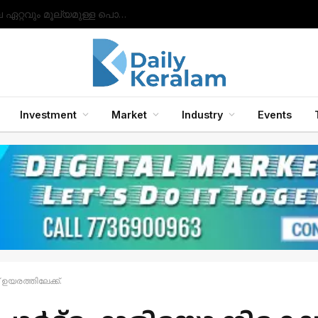
സാംസങ് ഗാലക്‌സി ബഡ്‌സ് 2, ബഡ്‌സ് 2 പ്രോ, ബഡ്‌സ് എഫ്ഇ ഇയർഫോണുകൾ എന്നിവയിലേക്ക് ഗാലക്‌സി എഐ ഫീച്ചറുകൾ അവതരിപ്പിച്ചു.
Investment
Market
Industry
Events
യരത്തിലേക്ക്.