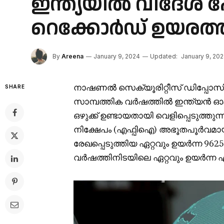
ഇന്ത്യയിൽ വിദേശ 
റെക്കോർഡ് ഉയരത്തി
By
Areena
January 9, 2024
Updated:
January 9, 20
നാഷണൽ സെക്യൂരിറ്റീസ് ഡിപ്പോസിറ്റ
SHARE
സാമ്പത്തിക വർഷത്തിൽ ഇന്ത്യൻ ഓഹ
ഒഴുക്ക് ഉണ്ടായതായി വെളിപ്പെടുത്
നിക്ഷേപം (എഫ്പിഐ) അഭൂതപൂർവമായ 
രേഖപ്പെടുത്തിയ ഏറ്റവും ഉയർന്ന 96
വർഷത്തിനിടയിലെ ഏറ്റവും ഉയർന്ന