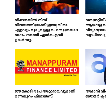
നിരാശയിൽ നിന്ന്
ജനറേറ്റീവ
വിജയത്തിലേക്ക്: ഇന്ത്യയിലെ
ആഗോള തൊ
ഏറ്റവും മൂല്യമുള്ള പൊതുമേഖലാ
വിദ്യാഭ്യാ
സ്ഥാപനമായി എൽഐസി
സ്വാധീനവു
ഉയർന്നു.
575 കോടി രൂപ അറ്റാദായവുമായി
അദാനി വീണ
മണപ്പുറം ഫിനാൻസ്.
ഡോളർ ക്ലബ്