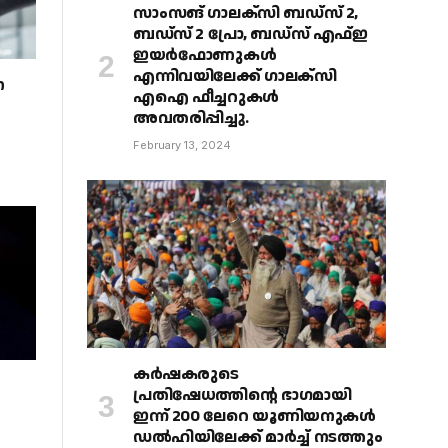
സാംസങ് ഗാലക്‌സി ബഡ്‌സ് 2,
ബഡ്‌സ് 2 പ്രോ, ബഡ്‌സ് എഫ്ഇ
ഇയർഫോണുകൾ
എന്നിവയിലേക്ക് ഗാലക്‌സി
ന
എഐ ഫീച്ചറുകൾ
അവതരിപ്പിച്ചു.
February 13, 2024
കർഷകരുടെ
പ്രതിഷേധത്തിൻ്റെ ഭാഗമായി
ഇന്ന് 200 ലേറെ യൂണിയനുകൾ
ഡൽഹിയിലേക്ക് മാർച്ച് നടത്തും