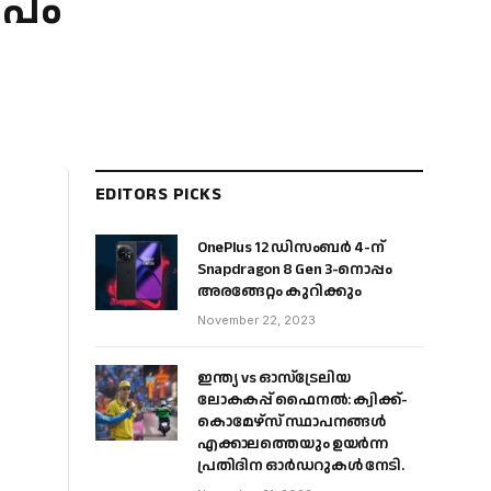
േപം
EDITORS PICKS
OnePlus 12 ഡിസംബർ 4-ന്
Snapdragon 8 Gen 3-നൊപ്പം
അരങ്ങേറ്റം കുറിക്കും
November 22, 2023
ഇന്ത്യ vs ഓസ്‌ട്രേലിയ
ലോകകപ്പ് ഫൈനൽ: ക്വിക്ക്-
കൊമേഴ്‌സ് സ്ഥാപനങ്ങൾ
എക്കാലത്തെയും ഉയർന്ന
പ്രതിദിന ഓർഡറുകൾ നേടി.