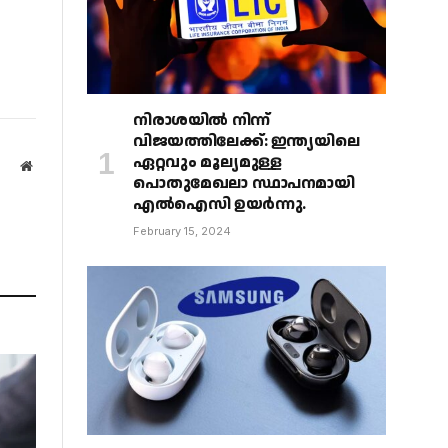
നിരാശയിൽ നിന്ന്
വിജയത്തിലേക്ക്: ഇന്ത്യയിലെ
ഏറ്റവും മൂല്യമുള്ള
Website
പൊതുമേഖലാ സ്ഥാപനമായി
എൽഐസി ഉയർന്നു.
February 15, 2024