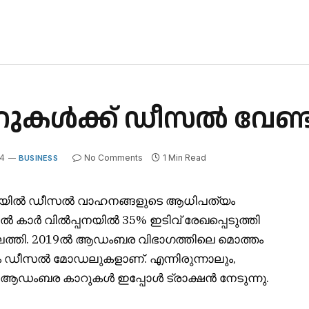
കൾക്ക് ഡീസൽ വേണ്ട
24
No Comments
1 Min Read
BUSINESS
ിയിൽ ഡീസൽ വാഹനങ്ങളുടെ ആധിപത്യം
 കാർ വിൽപ്പനയിൽ 35% ഇടിവ് രേഖപ്പെടുത്തി
ലയിലെത്തി. 2019ൽ ആഡംബര വിഭാഗത്തിലെ മൊത്തം
 ഡീസൽ മോഡലുകളാണ്. എന്നിരുന്നാലും,
്ന ആഡംബര കാറുകൾ ഇപ്പോൾ ട്രാക്ഷൻ നേടുന്നു.