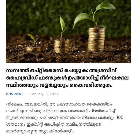
സമ്പത്ത് ഒപ്റ്റിമൈസ് ചെയ്യുക: അഗ്രസീവ്
ഹൈബ്രിഡ് ഫണ്ടുകൾ ഉപയോഗിച്ച് ദീർഘകാല
സ്ഥിരതയും വളർച്ചയും കൈവരിക്കുക.
BUSINESS
January 15, 2024
നിക്ഷേപ മേഖലയിൽ, അപകടസാധ്യത കൈകാര്യം
ചെയ്യുന്നത് ഒരു നിർണായക വശമാണ്, പ്രത്യേകിച്ച്
തുടക്കക്കാർക്കും പരിചയസമ്പന്നരായ നിക്ഷേപകർക്കും. 100
ശതമാനം ഇക്വിറ്റി അധിഷ്ഠിത സമീപനത്തിലൂടെ
ഉയർന്നുവരുന്ന സ്റ്റോക്ക് മാർക്കറ്റ്…