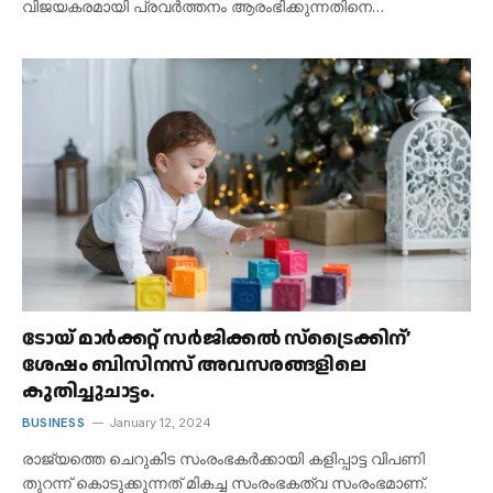
വിജയകരമായി പ്രവർത്തനം ആരംഭിക്കുന്നതിനെ…
ടോയ് മാർക്കറ്റ് സർജിക്കൽ സ്ട്രൈക്കിന്’
ശേഷം ബിസിനസ് അവസരങ്ങളിലെ
കുതിച്ചുചാട്ടം.
BUSINESS
January 12, 2024
രാജ്യത്തെ ചെറുകിട സംരംഭകർക്കായി കളിപ്പാട്ട വിപണി
തുറന്ന് കൊടുക്കുന്നത് മികച്ച സംരംഭകത്വ സംരംഭമാണ്.