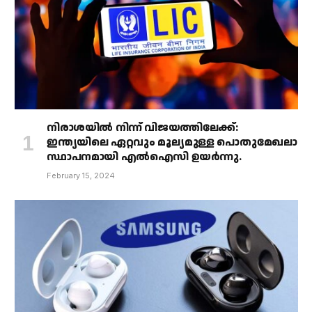
നിരാശയിൽ നിന്ന് വിജയത്തിലേക്ക്:
ഇന്ത്യയിലെ ഏറ്റവും മൂല്യമുള്ള പൊതുമേഖലാ
സ്ഥാപനമായി എൽഐസി ഉയർന്നു.
February 15, 2024