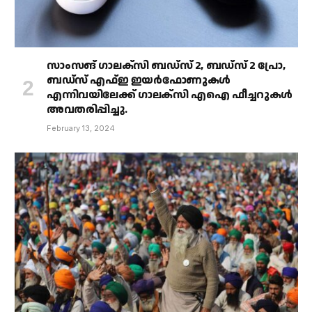
സാംസങ് ഗാലക്‌സി ബഡ്‌സ് 2, ബഡ്‌സ് 2 പ്രോ,
ബഡ്‌സ് എഫ്ഇ ഇയർഫോണുകൾ
എന്നിവയിലേക്ക് ഗാലക്‌സി എഐ ഫീച്ചറുകൾ
അവതരിപ്പിച്ചു.
February 13, 2024