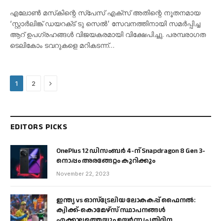
എലോൺ മസ്‌കിന്റെ സ്‌പേസ് എക്‌സ് അതിന്റെ നൂതനമായ
‘സ്റ്റാർലിങ്ക് ഡയറക്‌ട് ടു സെൽ’ സേവനത്തിനായി സമർപ്പിച്ച
ആറ് ഉപഗ്രഹങ്ങൾ വിജയകരമായി വിക്ഷേപിച്ചു. പരമ്പരാഗത
ടെലികോം ടവറുകളെ മറികടന്ന്…
Next
1
2
EDITORS PICKS
OnePlus 12 ഡിസംബർ 4-ന് Snapdragon 8 Gen 3-
നൊപ്പം അരങ്ങേറ്റം കുറിക്കും
November 22, 2023
ഇന്ത്യ vs ഓസ്‌ട്രേലിയ ലോകകപ്പ് ഫൈനൽ:
ക്വിക്ക്-കൊമേഴ്‌സ് സ്ഥാപനങ്ങൾ
എക്കാലത്തെയും ഉയർന്ന പ്രതിദിന