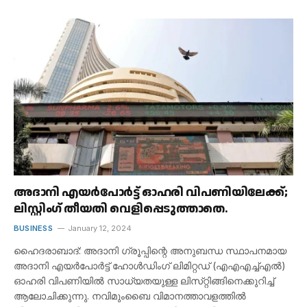
അദാനി എയർപോർട്ട് ഓഹരി വിപണിയിലേക്ക്;
ലിസ്റ്റിംഗ് തീയതി വെളിപ്പെടുത്താതെ.
BUSINESS
January 12, 2024
ഹൈദരാബാദ്: അദാനി ഗ്രൂപ്പിന്റെ അനുബന്ധ സ്ഥാപനമായ
അദാനി എയർപോർട്ട് ഹോൾഡിംഗ് ലിമിറ്റഡ് (എഎഎച്ച്എൽ)
ഓഹരി വിപണിയിൽ സാധ്യതയുള്ള ലിസ്‌റ്റിങ്ങിനെക്കുറിച്ച്
ആലോചിക്കുന്നു. നവിമുംബൈ വിമാനത്താവളത്തിൽ