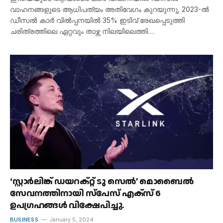
വാഹനങ്ങളുടെ ആധിപത്യം അതിവേഗം കുറയുന്നു, 2023-ൽ
ഡീസൽ കാർ വിൽപ്പനയിൽ 35% ഇടിവ് രേഖപ്പെടുത്തി
ചരിത്രത്തിലെ ഏറ്റവും താഴ്ന്ന നിലയിലെത്തി.…
‘സ്റ്റാർലിങ്ക് ഡയറക്റ്റ് ടു സെൽ’ മൊബൈൽ
സേവനത്തിനായി സ്‌പേസ് എക്‌സ് 6
ഉപഗ്രഹങ്ങൾ വിക്ഷേപിച്ചു.
BUSINESS
January 5, 2024