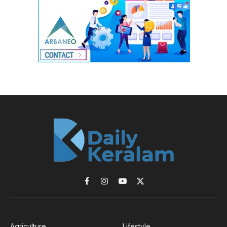
Facebook
Instagram
YouTube
X
(Twitter)
Agriculture
Lifestyle