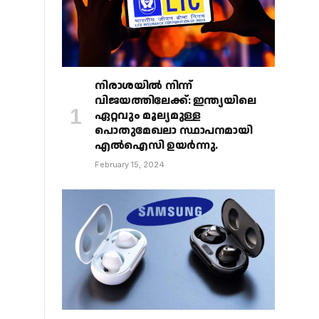
നിരാശയിൽ നിന്ന്
വിജയത്തിലേക്ക്: ഇന്ത്യയിലെ
ഏറ്റവും മൂല്യമുള്ള
പൊതുമേഖലാ സ്ഥാപനമായി
എൽഐസി ഉയർന്നു.
February 15, 2024