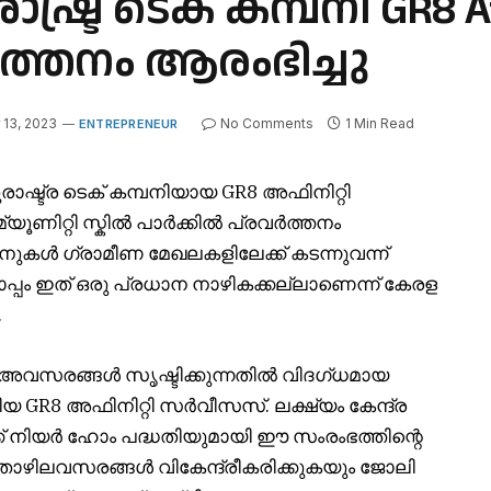
്ര ടെക് കമ്പനി GR8 Aff
ത്തനം ആരംഭിച്ചു
13, 2023
No Comments
1 Min Read
ENTREPRENEUR
രാഷ്ട്ര ടെക് കമ്പനിയായ
GR8
അഫിനിറ്റി
മ്യൂണിറ്റി സ്കിൽ പാർക്കിൽ പ്രവർത്തനം
ഷനുകൾ ഗ്രാമീണ മേഖലകളിലേക്ക് കടന്നുവന്ന്
 ഇത് ഒരു പ്രധാന നാഴികക്കല്ലാണെന്ന് കേരള
.
 അവസരങ്ങൾ സൃഷ്ടിക്കുന്നതിൽ വിദഗ്ധമായ
കിയ
GR8
അഫിനിറ്റി സർവീസസ്. ലക്ഷ്യം കേന്ദ്ര
ർക്ക് നിയർ ഹോം പദ്ധതിയുമായി ഈ സംരംഭത്തിന്റെ
ൊഴിലവസരങ്ങൾ വികേന്ദ്രീകരിക്കുകയും ജോലി