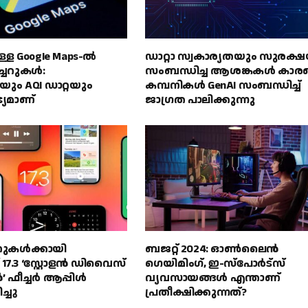
ള്ള Google Maps-ൽ
ഡാറ്റാ സ്വകാര്യതയും സുരക്
്ചറുകൾ:
സംബന്ധിച്ച ആശങ്കകൾ കാ
ും AQI ഡാറ്റയും
കമ്പനികൾ GenAI സംബന്ധിച്ച്
്യമാണ്
ജാഗ്രത പാലിക്കുന്നു
ൾക്കായി
ബജറ്റ് 2024: ഓൺലൈൻ
.3 ‘സ്റ്റോളൻ ഡിവൈസ്
ഗെയിമിംഗ്, ഇ-സ്‌പോർട്‌സ്
ൻ’ ഫീച്ചർ ആപ്പിൾ
വ്യവസായങ്ങൾ എന്താണ്
്ചു
പ്രതീക്ഷിക്കുന്നത്?