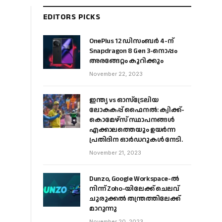
EDITORS PICKS
OnePlus 12 ഡിസംബർ 4-ന്
Snapdragon 8 Gen 3-നൊപ്പം
അരങ്ങേറ്റം കുറിക്കും
November 22, 2023
ഇന്ത്യ vs ഓസ്‌ട്രേലിയ
ലോകകപ്പ് ഫൈനൽ: ക്വിക്ക്-
കൊമേഴ്‌സ് സ്ഥാപനങ്ങൾ
എക്കാലത്തെയും ഉയർന്ന
പ്രതിദിന ഓർഡറുകൾ നേടി.
November 21, 2023
Dunzo, Google Workspace-ൽ
നിന്ന് Zoho-യിലേക്ക് ചെലവ്
ചുരുക്കൽ തന്ത്രത്തിലേക്ക്
മാറുന്നു
November 20, 2023