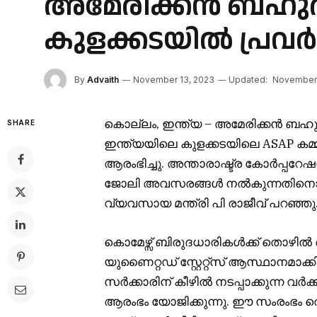
അമേരിക്കൻ ബഹുരാഷ്ട
കുളക്കടയിൽ പ്രവർ
By
Advaith
November 13, 2023
Updated:
November 
കൊല്ലം
,
ഇന്ത്യ – അമേരിക്കൻ ബഹു
SHARE
ഇന്ത്യയിലെ കുളക്കടയിലെ
ASAP
കമ്
ആരംഭിച്ചു. അന്താരാഷ്ട്ര കോർപ്പറേ
ജോലി അവസരങ്ങൾ നൽകുന്നതിനൊപ്പം
വ്യവസായ മന്ത്രി പി രാജീവ് പറഞ്ഞു
കൊമേഴ്സ് ബിരുദധാരികൾക്ക് തൊഴിൽ
യുണൈറ്റഡ് സ്റ്റേറ്റ്സ് ആസ്ഥാനമാക്
സർക്കാരിന് കീഴിൽ നടപ്പാക്കുന്ന വ
ആരംഭം യോജിക്കുന്നു. ഈ സംരംഭം ത