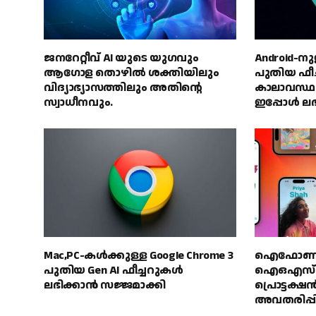
ജനറേറ്റീവ് AI യുടെ യുഗവും
Android-നു
ആഗോള തൊഴിൽ ശക്തിയിലും
പുതിയ ഫീച
വിദ്യാഭ്യാസത്തിലും അതിൻ്റെ
കാലാവസ്ഥയ
സ്വാധീനവും.
ഇപ്പോൾ ലഭ
Mac,PC-കൾക്കുള്ള Google Chrome 3
ഐഫോണുക
പുതിയ Gen AI ഫീച്ചറുകൾ
ഐഒഎസ് 17
ലഭിക്കാൻ സജ്ജമാക്കി
പ്രൊട്ടക്ഷ
അവതരിപ്പിച