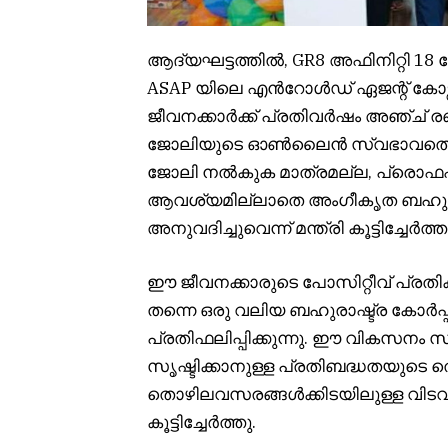
ആദ്യഘട്ടത്തിൽ
, GR8
അഫിനിറ്റി
18
പ
ASAP
യിലെ എൻറോൾഡ് ഏജന്റ് കോഴ്
ജീവനക്കാർക്ക് പ്രതിവർഷം അഞ്ച് ര
ജോലിയുടെ ഓൺലൈൻ സ്വഭാവത്തെ ഊ
ജോലി നൽകുക മാത്രമല്ല
,
പ്രൊഫഷണ
ആവശ്യമില്ലാതെ അംഗീകൃത ബഹുരാഷ
അനുവദിച്ചുവെന്ന് മന്ത്രി കൂട്ടിച്ചേർത്ത
ഈ ജീവനക്കാരുടെ പോസിറ്റീവ് പ്രത
തന്നെ ഒരു വലിയ ബഹുരാഷ്ട്ര കോർപ്പ
പ്രതിഫലിപ്പിക്കുന്നു. ഈ വികസനം
സൃഷ്ടിക്കാനുള്ള പ്രതിബദ്ധതയുടെ
തൊഴിലവസരങ്ങൾക്കിടയിലുള്ള വിടവ്
കൂട്ടിച്ചേർത്തു.