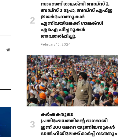
സാംസങ് ഗാലക്‌സി ബഡ്‌സ് 2,
ബഡ്‌സ് 2 പ്രോ, ബഡ്‌സ് എഫ്ഇ
ഇയർഫോണുകൾ
എന്നിവയിലേക്ക് ഗാലക്‌സി
എഐ ഫീച്ചറുകൾ
അവതരിപ്പിച്ചു.
February 13, 2024
Website
കർഷകരുടെ
പ്രതിഷേധത്തിൻ്റെ ഭാഗമായി
ഇന്ന് 200 ലേറെ യൂണിയനുകൾ
ഡൽഹിയിലേക്ക് മാർച്ച് നടത്തും