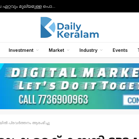
സാംസങ് ഗാലക്‌സി ബഡ്‌സ് 2, ബഡ്‌സ് 2 പ്രോ, ബഡ്‌സ് എഫ്ഇ ഇയർഫോണുകൾ എന്നിവയിലേക്ക് ഗാലക്‌സി എഐ ഫീച്ചറുകൾ അവതരിപ്പിച്ചു.
Investment
Market
Industry
Events
ടയിൽ പ്രവർത്തനം ആരംഭിച്ചു