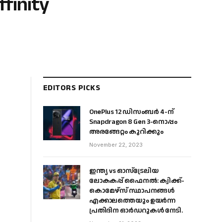
inity
EDITORS PICKS
OnePlus 12 ഡിസംബർ 4-ന്
Snapdragon 8 Gen 3-നൊപ്പം
അരങ്ങേറ്റം കുറിക്കും
November 22, 2023
ഇന്ത്യ vs ഓസ്‌ട്രേലിയ
ലോകകപ്പ് ഫൈനൽ: ക്വിക്ക്-
കൊമേഴ്‌സ് സ്ഥാപനങ്ങൾ
എക്കാലത്തെയും ഉയർന്ന
പ്രതിദിന ഓർഡറുകൾ നേടി.