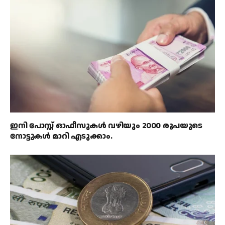
ഇനി പോസ്റ്റ് ഓഫീസുകൾ വഴിയും 2000 രൂപയുടെ
നോട്ടുകൾ മാറി എടുക്കാം.