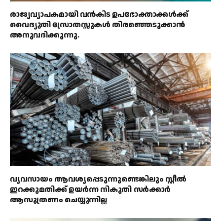
രാജ്യവ്യാപകമായി വൻകിട ഉപഭോക്താക്കൾക്ക്
വൈദ്യുതി സ്രോതസ്സുകൾ തിരഞ്ഞെടുക്കാൻ
അനുവദിക്കുന്നു.
വ്യവസായം ആവശ്യപ്പെടുന്നുണ്ടെങ്കിലും സ്റ്റീൽ
ഇറക്കുമതിക്ക് ഉയർന്ന നികുതി സർക്കാർ
ആസൂത്രണം ചെയ്യുന്നില്ല