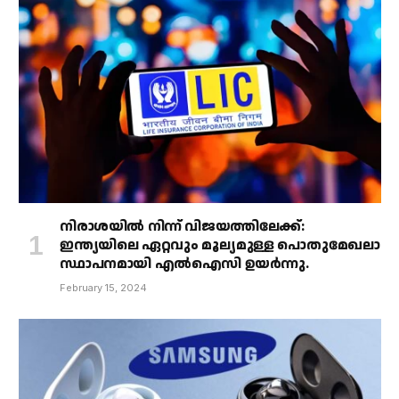
നിരാശയിൽ നിന്ന് വിജയത്തിലേക്ക്:
ഇന്ത്യയിലെ ഏറ്റവും മൂല്യമുള്ള പൊതുമേഖലാ
സ്ഥാപനമായി എൽഐസി ഉയർന്നു.
February 15, 2024