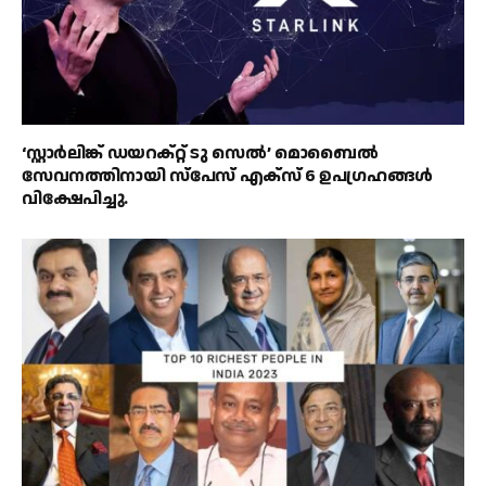
‘സ്റ്റാർലിങ്ക് ഡയറക്റ്റ് ടു സെൽ’ മൊബൈൽ
സേവനത്തിനായി സ്‌പേസ് എക്‌സ് 6 ഉപഗ്രഹങ്ങൾ
വിക്ഷേപിച്ചു.