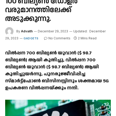
100 ബില്യൺ ഡോളർ
വരുമാനത്തിലേക്ക്
അടുക്കുന്നു.
By
Advaith
December 29, 2023
Updated:
December
29, 2023
No Comments
2 Mins Read
GADGETS
വിൽപ്പന 700 ബില്യൺ യുവാൻ ($ 98.7
ബില്യൺ) ആയി കുതിച്ചു, വിൽപ്പന 700
ബില്യൺ യുവാൻ ($ 98.7 ബില്യൺ) ആയി
കുതിച്ചുയർന്നു, പുനരുജ്ജീവിപ്പിച്ച
സ്മാർട്ട്‌ഫോൺ ബിസിനസ്സിനും ശക്തമായ 5G
ഉപകരണ വിൽപ്പനയ്ക്കും നന്ദി.