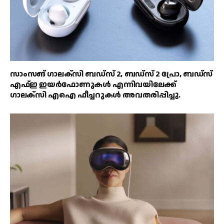
സാംസങ് ഗാലക്‌സി ബഡ്‌സ് 2, ബഡ്‌സ് 2 പ്രോ, ബഡ്‌സ്
എഫ്ഇ ഇയർഫോണുകൾ എന്നിവയിലേക്ക്
ഗാലക്‌സി എഐ ഫീച്ചറുകൾ അവതരിപ്പിച്ചു.