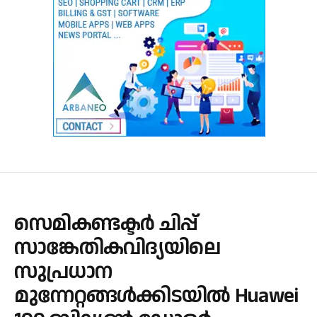
സെമികണ്ടക്ടർ ചിപ്പ്
സാങ്കേതികവിദ്യയിലെ
സുപ്രധാന
മുന്നേറ്റങ്ങൾക്കിടയിൽ Huawei