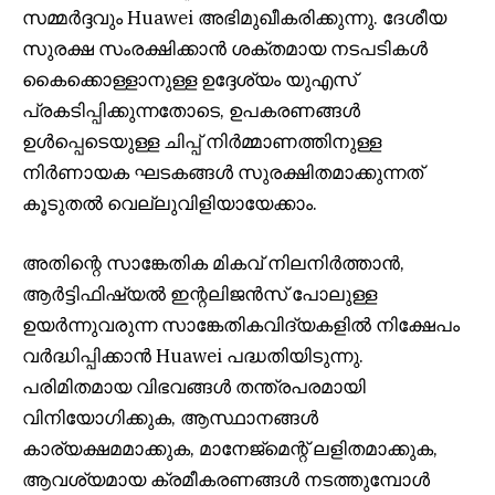
സമ്മർദ്ദവും Huawei അഭിമുഖീകരിക്കുന്നു. ദേശീയ
സുരക്ഷ സംരക്ഷിക്കാൻ ശക്തമായ നടപടികൾ
കൈക്കൊള്ളാനുള്ള ഉദ്ദേശ്യം യുഎസ്
പ്രകടിപ്പിക്കുന്നതോടെ, ഉപകരണങ്ങൾ
ഉൾപ്പെടെയുള്ള ചിപ്പ് നിർമ്മാണത്തിനുള്ള
നിർണായക ഘടകങ്ങൾ സുരക്ഷിതമാക്കുന്നത്
കൂടുതൽ വെല്ലുവിളിയായേക്കാം.
അതിന്റെ സാങ്കേതിക മികവ് നിലനിർത്താൻ,
ആർട്ടിഫിഷ്യൽ ഇന്റലിജൻസ് പോലുള്ള
ഉയർന്നുവരുന്ന സാങ്കേതികവിദ്യകളിൽ നിക്ഷേപം
വർദ്ധിപ്പിക്കാൻ Huawei പദ്ധതിയിടുന്നു.
പരിമിതമായ വിഭവങ്ങൾ തന്ത്രപരമായി
വിനിയോഗിക്കുക, ആസ്ഥാനങ്ങൾ
കാര്യക്ഷമമാക്കുക, മാനേജ്മെന്റ് ലളിതമാക്കുക,
ആവശ്യമായ ക്രമീകരണങ്ങൾ നടത്തുമ്പോൾ