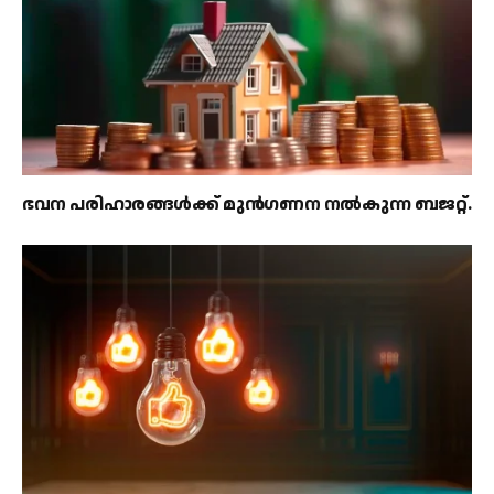
ഭവന പരിഹാരങ്ങൾക്ക് മുൻഗണന നൽകുന്ന ബജറ്റ്.