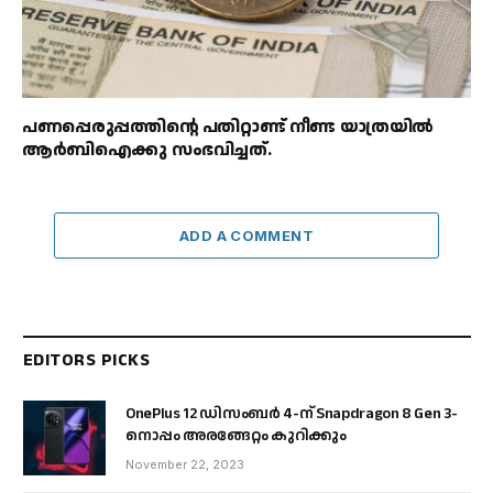
പണപ്പെരുപ്പത്തിന്റെ പതിറ്റാണ്ട് നീണ്ട യാത്രയിൽ
ആർബിഐക്കു സംഭവിച്ചത്.
ADD A COMMENT
EDITORS PICKS
OnePlus 12 ഡിസംബർ 4-ന് Snapdragon 8 Gen 3-
നൊപ്പം അരങ്ങേറ്റം കുറിക്കും
November 22, 2023