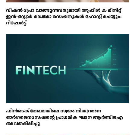
വിഷൻ പ്രോ വാങ്ങുന്നവരുമായി ആപ്പിൾ 25 മിനിറ്റ്
ഇൻ-സ്റ്റോർ ഡെമോ സെഷനുകൾ ഹോസ്റ്റ് ചെയ്യും:
റിപ്പോർട്ട്
ഫിൻ‌ടെക് മേഖലയിലെ സ്വയം നിയന്ത്രണ
ഓർഗനൈസേഷന്റെ പ്രാഥമിക ഘടന ആർ‌ബി‌ഐ
അവതരിപ്പിച്ചു