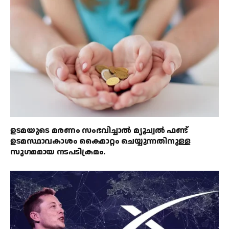
ഉടമയുടെ മരണം സംഭവിച്ചാൽ മ്യൂച്വൽ ഫണ്ട്
ഉടമസ്ഥാവകാശം കൈമാറ്റം ചെയ്യുന്നതിനുള്ള
സുഗമമായ നടപടിക്രമം.