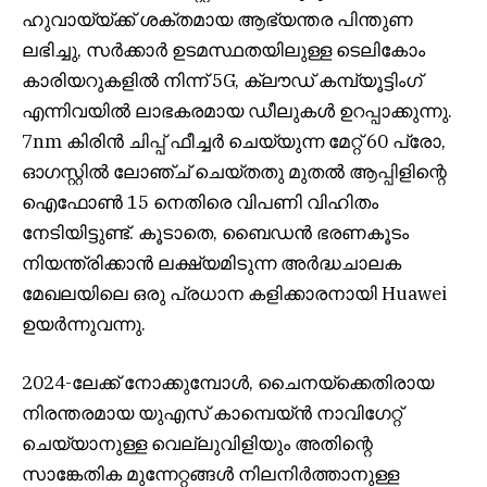
ഹുവായ്യ്‌ക്ക് ശക്തമായ ആഭ്യന്തര പിന്തുണ
ലഭിച്ചു, സർക്കാർ ഉടമസ്ഥതയിലുള്ള ടെലികോം
കാരിയറുകളിൽ നിന്ന് 5G, ക്ലൗഡ് കമ്പ്യൂട്ടിംഗ്
എന്നിവയിൽ ലാഭകരമായ ഡീലുകൾ ഉറപ്പാക്കുന്നു.
7nm കിരിൻ ചിപ്പ് ഫീച്ചർ ചെയ്യുന്ന മേറ്റ് 60 പ്രോ,
ഓഗസ്റ്റിൽ ലോഞ്ച് ചെയ്തതു മുതൽ ആപ്പിളിന്റെ
ഐഫോൺ 15 നെതിരെ വിപണി വിഹിതം
നേടിയിട്ടുണ്ട്. കൂടാതെ, ബൈഡൻ ഭരണകൂടം
നിയന്ത്രിക്കാൻ ലക്ഷ്യമിടുന്ന അർദ്ധചാലക
മേഖലയിലെ ഒരു പ്രധാന കളിക്കാരനായി Huawei
ഉയർന്നുവന്നു.
2024-ലേക്ക് നോക്കുമ്പോൾ, ചൈനയ്‌ക്കെതിരായ
നിരന്തരമായ യുഎസ് കാമ്പെയ്‌ൻ നാവിഗേറ്റ്
ചെയ്യാനുള്ള വെല്ലുവിളിയും അതിന്റെ
സാങ്കേതിക മുന്നേറ്റങ്ങൾ നിലനിർത്താനുള്ള