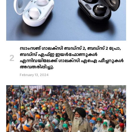
സാംസങ് ഗാലക്‌സി ബഡ്‌സ് 2, ബഡ്‌സ് 2 പ്രോ,
ബഡ്‌സ് എഫ്ഇ ഇയർഫോണുകൾ
എന്നിവയിലേക്ക് ഗാലക്‌സി എഐ ഫീച്ചറുകൾ
അവതരിപ്പിച്ചു.
February 13, 2024