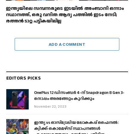
ഇന്ത്യയിലെ സമ്പന്നരുടെ ഇടയിൽ അംബാനി ഒന്നാം
സ്ഥാനത്ത്, ഒരു വനിത ആദ്യ പത്തിൽ ഇടം നേടി;
രത്തൻ ടാറ്റ പട്ടികയിലില്ല
ADD A COMMENT
EDITORS PICKS
OnePlus 12 ഡിസംബർ 4-ന് Snapdragon 8 Gen 3-
നൊപ്പം അരങ്ങേറ്റം കുറിക്കും
November 22, 2023
ഇന്ത്യ vs ഓസ്‌ട്രേലിയ ലോകകപ്പ് ഫൈനൽ:
ക്വിക്ക്-കൊമേഴ്‌സ് സ്ഥാപനങ്ങൾ