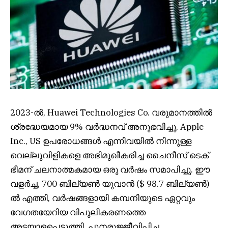
2023-ൽ, Huawei Technologies Co. വരുമാനത്തിൽ
ശ്രദ്ധേയമായ 9% വർദ്ധനവ് അനുഭവിച്ചു, Apple
Inc., US ഉപരോധങ്ങൾ എന്നിവയിൽ നിന്നുള്ള
വെല്ലുവിളികളെ അഭിമുഖീകരിച്ച ചൈനീസ് ടെക്
ഭീമന് ചലനാത്മകമായ ഒരു വർഷം സമാപിച്ചു. ഈ
വളർച്ച, 700 ബില്യൺ യുവാൻ ($ 98.7 ബില്യൺ)
ൽ എത്തി, വർഷങ്ങളായി കമ്പനിയുടെ ഏറ്റവും
വേഗതയേറിയ വിപുലീകരണത്തെ
അടയാളപ്പെടുത്തി, പുനരുജ്ജീവിപ്പിച്ച