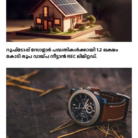
റൂഫ്‌ടോപ്പ് സോളാർ പദ്ധതികൾക്കായി 1.2 ലക്ഷം
കോടി രൂപ വായ്പ നീട്ടാൻ REC ലിമിറ്റഡ്.