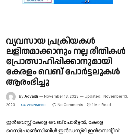
വ്യവസായ പ്രക്രിയകൾ
ലളിതമാക്കാനും നല്ല രീതികൾ
പ്രോത്സാഹിപ്പിക്കാനുമായി
കേരളം വെബ് പോർട്ടലുകൾ
ആരംഭിച്ചു
By
Advaith
November 13, 2023
Updated:
November 13,
2023
No Comments
1 Min Read
GOVERNMENT
ഇൻവെസ്റ്റ് കേരള വെബ് പോർട്ടൽ, കേരള
റെസ്‌പോൺസിബിൾ ഇൻഡസ്ട്രി ഇൻസെന്റീവ്