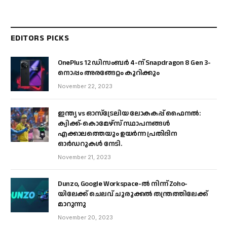
EDITORS PICKS
OnePlus 12 ഡിസംബർ 4-ന് Snapdragon 8 Gen 3-
നൊപ്പം അരങ്ങേറ്റം കുറിക്കും
November 22, 2023
ഇന്ത്യ vs ഓസ്‌ട്രേലിയ ലോകകപ്പ് ഫൈനൽ:
ക്വിക്ക്-കൊമേഴ്‌സ് സ്ഥാപനങ്ങൾ
എക്കാലത്തെയും ഉയർന്ന പ്രതിദിന
ഓർഡറുകൾ നേടി.
November 21, 2023
Dunzo, Google Workspace-ൽ നിന്ന് Zoho-
യിലേക്ക് ചെലവ് ചുരുക്കൽ തന്ത്രത്തിലേക്ക്
മാറുന്നു
November 20, 2023