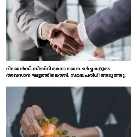
റിലയൻസ്-ഡിസ്‌നി മെഗാ ലയന ചർച്ചകളുടെ
അവസാന ഘട്ടത്തിലെത്തി, സമയപരിധി അടുത്തു.