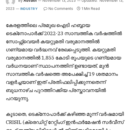
By
Advaith
November 13, 2023
Updated:
November 13,
2023
No Comments
1 Min Read
INDUSTRY
കേരളത്തിലെ പ്രമുഖ ഐടി ഹബ്ബായ
ടെക്‌നോപാർക്ക് 2022-23 സാമ്പത്തിക വർഷത്തിൽ
സോഫ്റ്റ്‌വെയർ കയറ്റുമതി വരുമാനത്തിൽ
ഗണ്യമായ വർദ്ധനവ് രേഖപ്പെടുത്തി. കയറ്റുമതി
വരുമാനത്തിൽ 1,855 കോടി രൂപയുടെ ഗണ്യമായ
വർധനയാണ് സ്ഥാപനത്തിന് ഉണ്ടായത്, മുൻ
സാമ്പത്തിക വർഷത്തെ അപേക്ഷിച്ച് 19 ശതമാനം
വളർച്ചയാണ് ഇത് പ്രതിഫലിപ്പിക്കുന്നതെന്ന്
ബുധനാഴ്ച പുറത്തിറക്കിയ പ്രസ്താവനയിൽ
പറയുന്നു.
കൂടാതെ, ടെക്‌നോപാർക്ക് കഴിഞ്ഞ മൂന്ന് വർഷമായി
CRISIL (ക്രെഡിറ്റ് റേറ്റിംഗ് ഇൻഫർമേഷൻ സർവീസ്