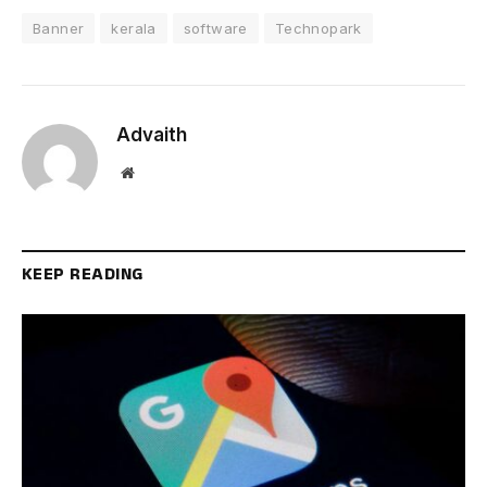
Banner
kerala
software
Technopark
Advaith
Website
KEEP READING