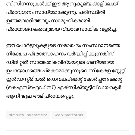
ബിസിനസുകൾക്ക് ഈ ആനുകൂല്യങ്ങളിലേക്ക്
പ്രവേശനം സാധ്യമാക്കുന്നു. പരിസ്ഥിതി
ഉത്തരവാദിത്തവും സാമൂഹികമായി
പ്രയോജനകരവുമായ വ്യാവസായിക വളർച്ച.
ഈ പോർട്ടലുകളുടെ സമാരംഭം സംസ്ഥാനത്തെ
നിക്ഷേപ പ്രോത്സാഹനം വർദ്ധിപ്പിക്കുന്നതിന്
ഡിജിറ്റൽ സാങ്കേതികവിദ്യയുടെ ഗണ്യമായ
ഉപയോഗത്തെ പ്രകടമാക്കുന്നുവെന്ന് കേരള സ്റ്റേറ്റ്
ഇൻഡസ്ട്രിയൽ ഡെവലപ്‌മെന്റ് കോർപ്പറേഷന്റെ
(കെഎസ്ഐഡിസി) എക്‌സിക്യൂട്ടീവ് ഡയറക്ടർ
ആനി ജൂല അഭിപ്രായപ്പെട്ടു.
simplify investment
web platforms