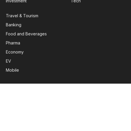
Investment
Tech
Travel & Tourism
Banking
Food and Beverages
Pharma
Economy
EV
Mobile
Subscribe to Updates
Get the latest creative news from FooBar about art, design
and business.