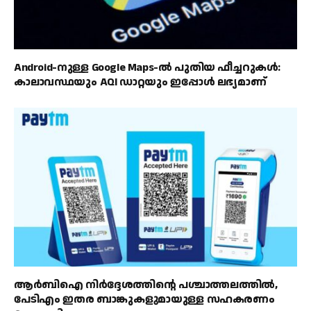
Android-നുള്ള Google Maps-ൽ പുതിയ ഫീച്ചറുകൾ:
കാലാവസ്ഥയും AQI ഡാറ്റയും ഇപ്പോൾ ലഭ്യമാണ്
ആർബിഐ നിർദ്ദേശത്തിൻ്റെ പശ്ചാത്തലത്തിൽ,
പേടിഎം ഇതര ബാങ്കുകളുമായുള്ള സഹകരണം