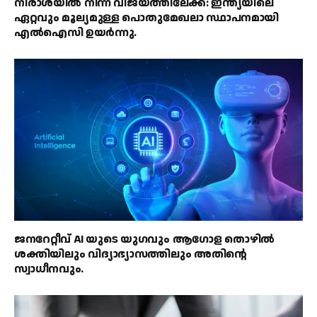
നിരാശയിൽ നിന്ന് വിജയത്തിലേക്ക്: ഇന്ത്യയിലെ
ഏറ്റവും മൂല്യമുള്ള പൊതുമേഖലാ സ്ഥാപനമായി
എൽഐസി ഉയർന്നു.
ജനറേറ്റീവ് AI യുടെ യുഗവും ആഗോള തൊഴിൽ
ശക്തിയിലും വിദ്യാഭ്യാസത്തിലും അതിൻ്റെ
സ്വാധീനവും.