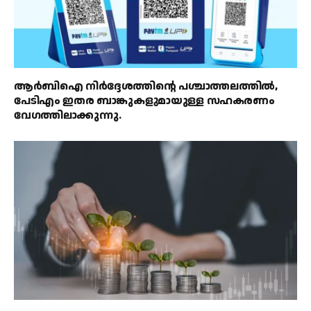
ആർബിഐ നിർദ്ദേശത്തിൻ്റെ പശ്ചാത്തലത്തിൽ,
പേടിഎം ഇതര ബാങ്കുകളുമായുള്ള സഹകരണം
വേഗത്തിലാക്കുന്നു.