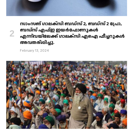
സാംസങ് ഗാലക്‌സി ബഡ്‌സ് 2, ബഡ്‌സ് 2 പ്രോ,
ബഡ്‌സ് എഫ്ഇ ഇയർഫോണുകൾ
എന്നിവയിലേക്ക് ഗാലക്‌സി എഐ ഫീച്ചറുകൾ
അവതരിപ്പിച്ചു.
February 13, 2024