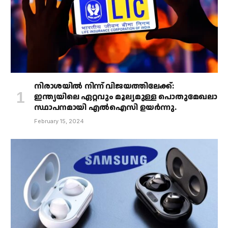
നിരാശയിൽ നിന്ന് വിജയത്തിലേക്ക്:
ഇന്ത്യയിലെ ഏറ്റവും മൂല്യമുള്ള പൊതുമേഖലാ
സ്ഥാപനമായി എൽഐസി ഉയർന്നു.
February 15, 2024