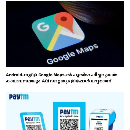
Android-നുള്ള Google Maps-ൽ പുതിയ ഫീച്ചറുകൾ:
കാലാവസ്ഥയും AQI ഡാറ്റയും ഇപ്പോൾ ലഭ്യമാണ്