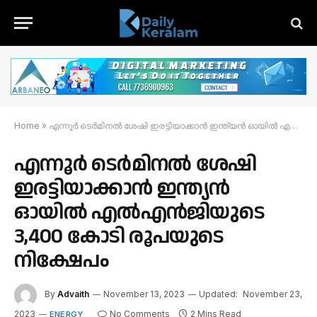
Home
»
എന്നൂർ ടെർമിനൽ ശേഷി ഇരട്ടിയാക്കാൻ ഇന്ത്യൻ ഓയിൽ എൽഎൻജിയുടെ 3,400 കോടി രൂപയുടെ നിക്ഷേപം
എന്നൂർ ടെർമിനൽ ശേഷി
ഇരട്ടിയാക്കാൻ ഇന്ത്യൻ
ഓയിൽ എൽഎൻജിയുടെ
3,400 കോടി രൂപയുടെ
നിക്ഷേപം
By
Advaith
November 13, 2023
Updated:
November 23,
2023
No Comments
2 Mins Read
ENERGY