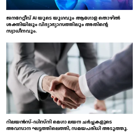
ജനറേറ്റീവ് AI യുടെ യുഗവും ആഗോള തൊഴിൽ
ശക്തിയിലും വിദ്യാഭ്യാസത്തിലും അതിൻ്റെ
സ്വാധീനവും.
റിലയൻസ്-ഡിസ്‌നി മെഗാ ലയന ചർച്ചകളുടെ
അവസാന ഘട്ടത്തിലെത്തി, സമയപരിധി അടുത്തു.