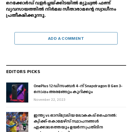
റെക്കോർഡ് വളർച്ചയ്ക്കിടയിൽ മ്യൂച്വൽ ഫണ്ട്
വ്യവസായത്തിൽ നിർമല സീതാരാമൻ്റെ സ്വാധീനം
പ്രതീക്ഷിക്കുന്നു.
ADD A COMMENT
EDITORS PICKS
OnePlus 12 ഡിസംബർ 4-ന് Snapdragon 8 Gen 3-
നൊപ്പം അരങ്ങേറ്റം കുറിക്കും
November 22, 2023
ഇന്ത്യ vs ഓസ്‌ട്രേലിയ ലോകകപ്പ് ഫൈനൽ:
ക്വിക്ക്-കൊമേഴ്‌സ് സ്ഥാപനങ്ങൾ
എക്കാലത്തെയും ഉയർന്ന പ്രതിദിന