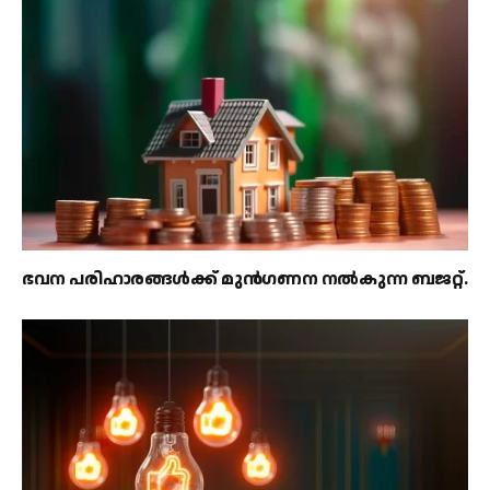
ഭവന പരിഹാരങ്ങൾക്ക് മുൻഗണന നൽകുന്ന ബജറ്റ്.