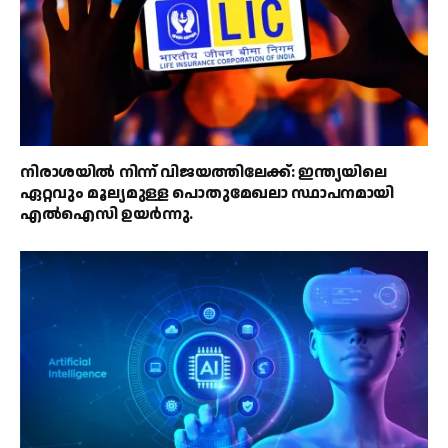
നിരാശയിൽ നിന്ന് വിജയത്തിലേക്ക്: ഇന്ത്യയിലെ
ഏറ്റവും മൂല്യമുള്ള പൊതുമേഖലാ സ്ഥാപനമായി
എൽഐസി ഉയർന്നു.