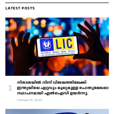
LATEST POSTS
നിരാശയിൽ നിന്ന് വിജയത്തിലേക്ക്:
ഇന്ത്യയിലെ ഏറ്റവും മൂല്യമുള്ള പൊതുമേഖലാ
സ്ഥാപനമായി എൽഐസി ഉയർന്നു.
February 15, 2024