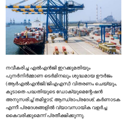
നവീകരിച്ച എൽഎൻജി ഇറക്കുമതിയും
പുനർനിർമ്മാണ ടെർമിനലും ശുദ്ധമായ ഊർജം
(ആർഎൽഎൻജി/ജിഎഎസ്) വിതരണം ചെയ്യും,
കൂടാതെ പദ്ധതിയുടെ ഡോക്യുമെന്റേഷൻ
അനുസരിച്ച് തമിഴ്നാട്, ആന്ധ്രാപ്രദേശ്, കർണാടക
എന്നീ പ്രദേശങ്ങളിൽ വ്യാവസായിക വളർച്ച
കൈവരിക്കുമെന്ന് പ്രതീക്ഷിക്കുന്നു.