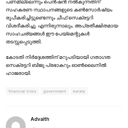
പണമില്ലെന്നും പെൻഷൻ നൽകുന്നതിന്
സഹകരണ സ്ഥാപനങ്ങളുടെ കൺസോർഷ്യം
രൂപീകരിച്ചിട്ടുണ്ടെന്നും ചീഫ് സെക്രട്ടറി
വിശദീകരിച്ചു. എന്നിരുന്നാലും, അപ്രതീക്ഷിതമായ
സാഹചര്യങ്ങൾ ഈ പേയ്മെന്റുകൾ
തടസ്സപ്പെടുത്തി.
കോടതി നിർദ്ദേശത്തിന് മറുപടിയായി ഗതാഗത
സെക്രട്ടറി ബിജു പ്രഭാകറും ഓൺലൈനിൽ
ഹാജരായി.
financial crisis
government
kerala
Advaith