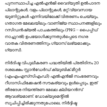
പുനഃസ്ഥാപിച്ച എൽഎൻജി വൈദ്യുതി ഉൽപാദന
പ്ലാന്റുകൾ, വളം പ്ലാന്റുകൾ, മറ്റ് വ്യവസായ
യൂണിറ്റുകൾ എന്നിവയിലേക്ക് വിതരണം ചെയ്യും,
ഗതാഗത മേഖലയിലും വാണിജ്യ സ്ഥാപനങ്ങളിലും
റസിഡൻഷ്യൽ പാചകത്തിലും (PNG – പൈപ്പ്ഡ്
നാച്ചുറൽ) ഉപയോഗിക്കുന്നതുൾപ്പെടെ നഗര
വാതക വിതരണത്തിനും ഗ്യാസ് ലഭ്യമാക്കും.
ഗ്യാസ്).
നിർദിഷ്ട വിപുലീകരണ പദ്ധതിയിൽ പ്രതിദിനം 20
ദശലക്ഷം സ്റ്റാൻഡേർഡ് ക്യുബിക് മീറ്റർ
(എംഎംഎസ്‌സിഎംഡി) എൽഎൻജി സംഭരണവും
റീഗാസിഫിക്കേഷൻ സൗകര്യവും ഉൾപ്പെടും, ഇത്
തീരദേശ നിയന്ത്രണ മേഖല ക്ലിയറൻസ്
ആവശ്യമാണ്. ഡോക്യുമെന്റിൽ
സൂചിപ്പിച്ചിരിക്കുന്നതുപോലെ, നിർദ്ദിഷ്ട