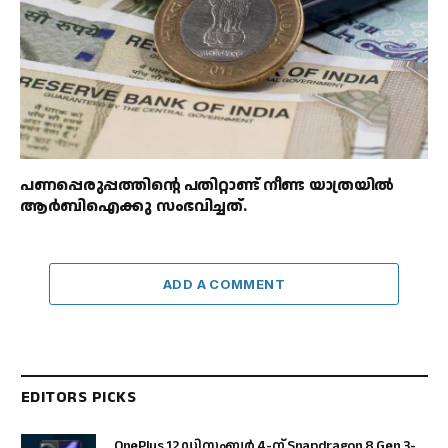
പണപ്പെരുപ്പത്തിന്റെ പതിറ്റാണ്ട് നീണ്ട യാത്രയിൽ
ആർബിഐക്കു സംഭവിച്ചത്.
ADD A COMMENT
EDITORS PICKS
OnePlus 12 ഡിസംബർ 4-ന് Snapdragon 8 Gen 3-