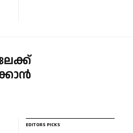
േക്ക്
ക്കാൻ
EDITORS PICKS