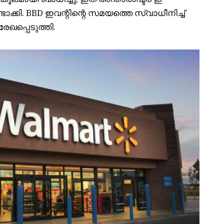
ക്കി. BBD ഇവന്റിന്റെ സമയത്തെ സ്വാധീനിച്ച്
േഖപ്പെടുത്തി.