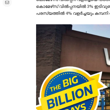
കൊമേഴ്‌സ് വിൽപ്പനയിൽ 3% ഇടിവുണ്ടാ
പരസ്യത്തിൽ 4% വളർച്ചയും കമ്പനി ര