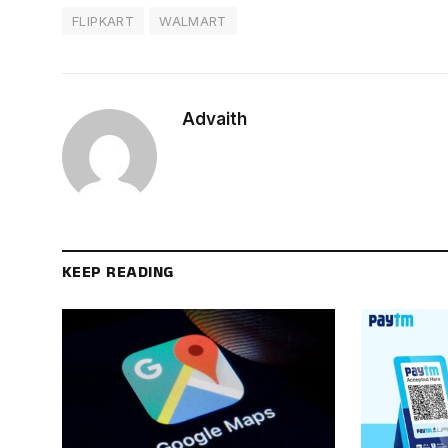
FLIPKART
WALMART
Advaith
KEEP READING