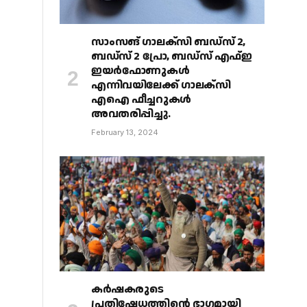
സാംസങ് ഗാലക്‌സി ബഡ്‌സ് 2,
ബഡ്‌സ് 2 പ്രോ, ബഡ്‌സ് എഫ്ഇ
ഇയർഫോണുകൾ
എന്നിവയിലേക്ക് ഗാലക്‌സി
എഐ ഫീച്ചറുകൾ
അവതരിപ്പിച്ചു.
February 13, 2024
കർഷകരുടെ
പ്രതിഷേധത്തിൻ്റെ ഭാഗമായി