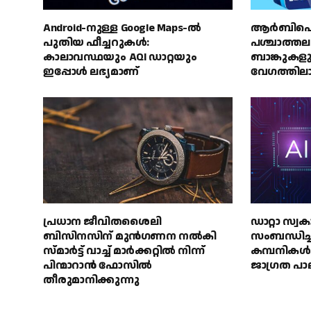
Android-നുള്ള Google Maps-ൽ
ആർബിഐ നി
പുതിയ ഫീച്ചറുകൾ:
പശ്ചാത്ത
കാലാവസ്ഥയും AQI ഡാറ്റയും
ബാങ്കുക
ഇപ്പോൾ ലഭ്യമാണ്
വേഗത്തിലാക
പ്രധാന ജീവിതശൈലി
ഡാറ്റാ സ്
ബിസിനസിന് മുൻഗണന നൽകി
സംബന്ധിച
സ്മാർട്ട് വാച്ച് മാർക്കറ്റിൽ നിന്ന്
കമ്പനികൾ G
പിന്മാറാൻ ഫോസിൽ
ജാഗ്രത പാല
തീരുമാനിക്കുന്നു