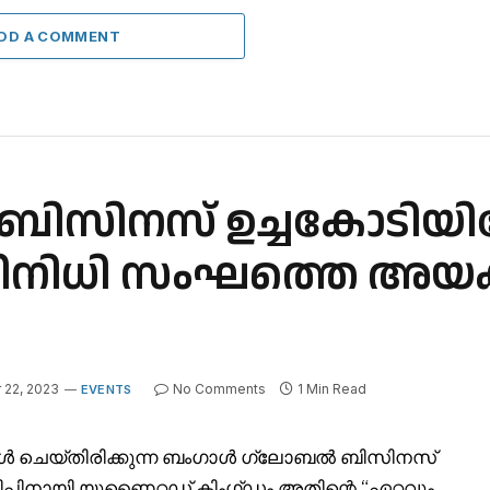
DD A COMMENT
 ബിസിനസ് ഉച്ചകോടിയില
്രതിനിധി സംഘത്തെ അയ
22, 2023
No Comments
1 Min Read
EVENTS
 ചെയ്‌തിരിക്കുന്ന ബംഗാൾ ഗ്ലോബൽ ബിസിനസ്
ിപ്പിനായി യുണൈറ്റഡ് കിംഗ്ഡം അതിന്റെ “ഏറ്റവും