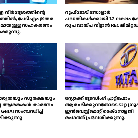
ർദ്ദേശത്തിൻ്റെ
റൂഫ്‌ടോപ്പ് സോളാർ
ലത്തിൽ, പേടിഎം ഇതര
പദ്ധതികൾക്കായി 1.2 ലക്ഷം ക
ളുമായുള്ള സഹകരണം
രൂപ വായ്പ നീട്ടാൻ REC ലിമിറ്റഡ്
്കുന്നു.
വകാര്യതയും സുരക്ഷയും
സ്റ്റോക്ക് ട്രേഡിംഗ് പ്ലാറ്റ്‌ഫോം
്ച ആശങ്കകൾ കാരണം
ആരംഭിക്കുന്നതോടെ ടാറ്റ ഗ്രൂപ്
enAI സംബന്ധിച്ച്
ഇൻവെസ്റ്റ്‌മെൻ്റ് ടെക്‌നോളജി
ിക്കുന്നു
രംഗത്ത് പ്രവേശിക്കുന്നു.