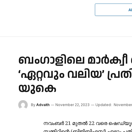
A
ബംഗാളിലെ മാർക്വീ
‘ഏറ്റവും വലിയ’ പ
യുകെ
By
Advaith
November 22, 2023
Updated:
November 
നവംബർ 21 മുതൽ 22 വരെ ഷെഡ്യൂൾ
സമ്മിറ്റിന്റെ (ബിജിബിഎസ്) ഏഴാം പത