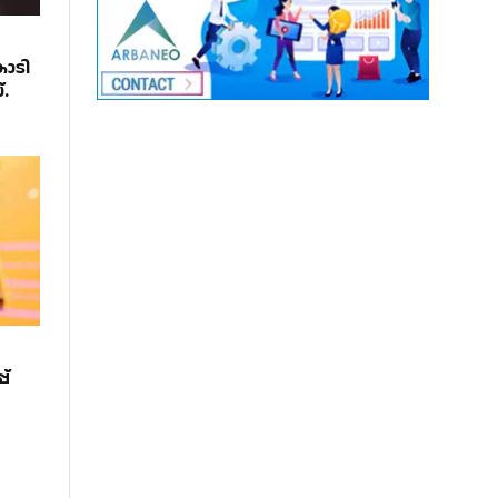
ോടി
.
പ്