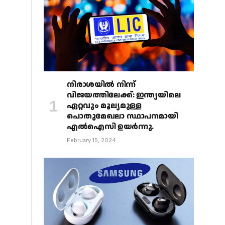
നിരാശയിൽ നിന്ന്
വിജയത്തിലേക്ക്: ഇന്ത്യയിലെ
ഏറ്റവും മൂല്യമുള്ള
പൊതുമേഖലാ സ്ഥാപനമായി
എൽഐസി ഉയർന്നു.
February 15, 2024