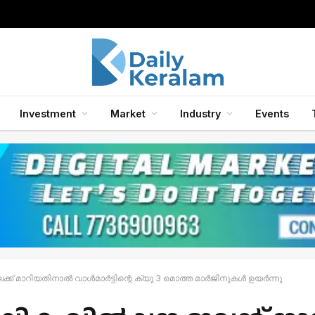
സാംസങ് ഗാലക്‌സി ബഡ്‌സ് 2, ബഡ്‌സ് 2 പ്രോ, ബഡ്‌സ് എഫ്ഇ ഇയർഫോണുകൾ എന്നിവയിലേക്ക് ഗാലക്‌സി എഐ ഫീച്ചറുകൾ അവതരിപ്പിച്ചു.
Investment
Market
Industry
Events
ിലേക്ക് മാറിയതിനാൽ വാൾമാർട്ടിന്റെ ക്യു 3 മൊത്ത മാർജിനുകൾ ഉയർന്നു