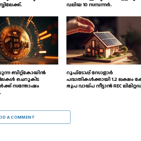
ബിലേക്ക്.
വലിയ 10 സമ്പന്നർ.
ുന്ന ബിറ്റ്കോയിൻ
റൂഫ്‌ടോപ്പ് സോളാർ
ിലകൾ ചെറുകിട
പദ്ധതികൾക്കായി 1.2 ലക്ഷം ക
ർക്ക് സന്തോഷം
രൂപ വായ്പ നീട്ടാൻ REC ലിമിറ്റഡ്
.
DD A COMMENT