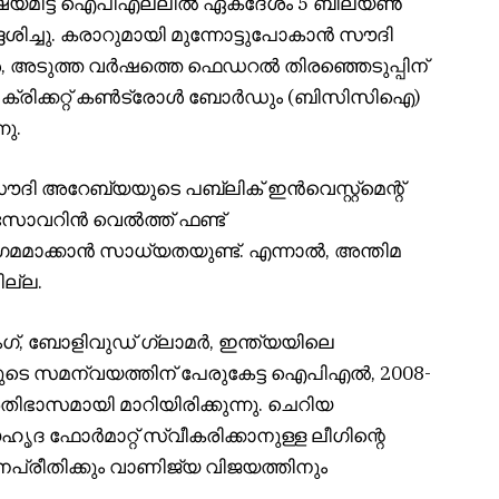
 ലക്ഷ്യമിട്ട് ഐപിഎല്ലിൽ ഏകദേശം 5 ബില്യൺ
േശിച്ചു. കരാറുമായി മുന്നോട്ടുപോകാൻ സൗദി
, അടുത്ത വർഷത്തെ ഫെഡറൽ തിരഞ്ഞെടുപ്പിന്
ൻ ക്രിക്കറ്റ് കൺട്രോൾ ബോർഡും (ബിസിസിഐ)
നു.
ൗദി അറേബ്യയുടെ പബ്ലിക് ഇൻവെസ്റ്റ്‌മെന്റ്
 സോവറിൻ വെൽത്ത് ഫണ്ട്
ാക്കാൻ സാധ്യതയുണ്ട്. എന്നാൽ, അന്തിമ
ില്ല.
ംഗ്, ബോളിവുഡ് ഗ്ലാമർ, ഇന്ത്യയിലെ
െ സമന്വയത്തിന് പേരുകേട്ട ഐപിഎൽ, 2008-
ിഭാസമായി മാറിയിരിക്കുന്നു. ചെറിയ
ദ ഫോർമാറ്റ് സ്വീകരിക്കാനുള്ള ലീഗിന്റെ
നപ്രീതിക്കും വാണിജ്യ വിജയത്തിനും