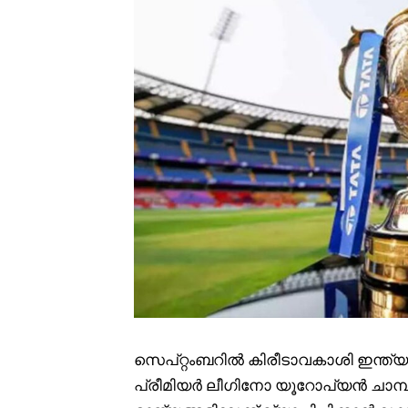
സെപ്റ്റംബറിൽ കിരീടാവകാശി ഇന്ത്യ 
പ്രീമിയർ ലീഗിനോ യൂറോപ്യൻ ചാമ്പ