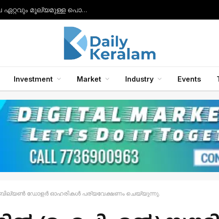
സാംസങ് ഗാലക്‌സി ബഡ്‌സ് 2, ബഡ്‌സ് 2 പ്രോ, ബഡ്‌സ് എഫ്ഇ ഇയർഫോണുകൾ എന്നിവയിലേക്ക് ഗാലക്‌സി എഐ ഫീച്ചറുകൾ അവതരിപ്പിച്ചു.
Investment
Market
Industry
Events
5 ബില്യൺ ഡോളർ ഓഹരികൾ പര്യവേക്ഷണം ചെയ്യുന്നു.