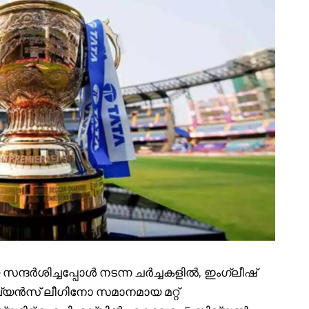
സന്ദർശിച്ചപ്പോൾ നടന്ന ചർച്ചകളിൽ, ഇംഗ്ലീഷ്
്യൻസ് ലീഗിനോ സമാനമായ മറ്റ്