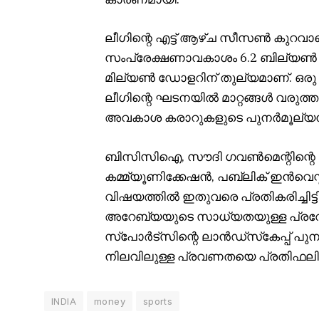
ലീഗിന്റെ എട്ട് ആഴ്‌ച സീസൺ കുറവാ
സംപ്രേക്ഷണാവകാശം 6.2 ബില്യൺ ഡോള
മില്യൺ ഡോളറിന് തുല്യമാണ്. ഒരു
ലീഗിന്റെ ഘടനയിൽ മാറ്റങ്ങൾ വരുത
അവകാശ കരാറുകളുടെ പുനർമൂല്യന
ബിസിസിഐ, സൗദി ഗവൺമെന്റിന്റ
കമ്മ്യൂണിക്കേഷൻ, പബ്ലിക് ഇൻവെസ്റ്
വിഷയത്തിൽ ഇതുവരെ പ്രതികരിച്ചിട്
അറേബ്യയുടെ സാധ്യതയുള്ള പ
സ്‌പോർട്‌സിന്റെ ലാൻഡ്‌സ്‌കേപ്പ് പ
നിലവിലുള്ള പ്രവണതയെ പ്രതിഫലിപ്പി
INDIA
money
sports