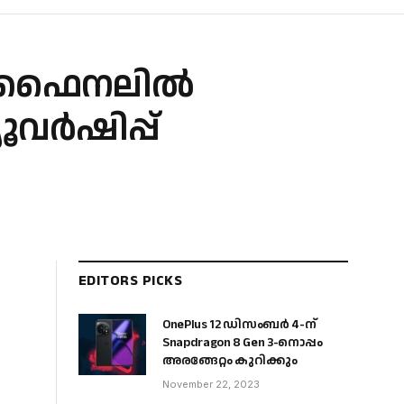
്പ് ഫൈനലിൽ
യൂവർഷിപ്പ്
EDITORS PICKS
OnePlus 12 ഡിസംബർ 4-ന്
Snapdragon 8 Gen 3-നൊപ്പം
അരങ്ങേറ്റം കുറിക്കും
November 22, 2023