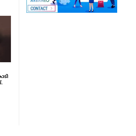
ോടി
.