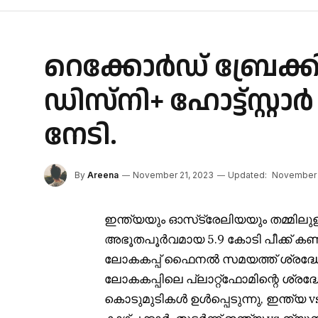
റെക്കോർഡ് ബ്രേക്
ഡിസ്നി+ ഹോട്ട്സ്റ്റ
നേടി.
By
Areena
November 21, 2023
Updated:
November 
ഇന്ത്യയും ഓസ്‌ട്രേലിയയും തമ്മിലു
അഭൂതപൂർവമായ 5.9 കോടി പീക്ക് കൺകറന്
ലോകകപ്പ് ഫൈനൽ സമയത്ത് ശ്രദ്ധേയമ
ലോകകപ്പിലെ പ്ലാറ്റ്‌ഫോമിന്റെ ശ്
കൊടുമുടികൾ ഉൾപ്പെടുന്നു, ഇന്ത്യ