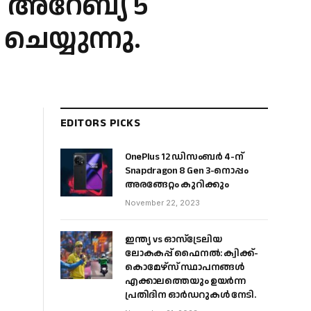
ി അറേബ്യ 5
യ്യുന്നു.
EDITORS PICKS
OnePlus 12 ഡിസംബർ 4-ന്
Snapdragon 8 Gen 3-നൊപ്പം
അരങ്ങേറ്റം കുറിക്കും
November 22, 2023
ഇന്ത്യ vs ഓസ്‌ട്രേലിയ
ലോകകപ്പ് ഫൈനൽ: ക്വിക്ക്-
കൊമേഴ്‌സ് സ്ഥാപനങ്ങൾ
എക്കാലത്തെയും ഉയർന്ന
പ്രതിദിന ഓർഡറുകൾ നേടി.