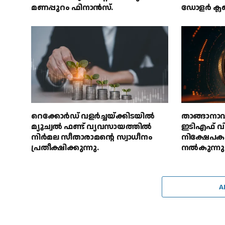
മണപ്പുറം ഫിനാൻസ്.
ഡോളർ ക്ലബ്
റെക്കോർഡ് വളർച്ചയ്ക്കിടയിൽ
താങ്ങാനാവ
മ്യൂച്വൽ ഫണ്ട് വ്യവസായത്തിൽ
ഇടിഎഫ് വ
നിർമല സീതാരാമൻ്റെ സ്വാധീനം
നിക്ഷേപക
പ്രതീക്ഷിക്കുന്നു.
നൽകുന്നു
A