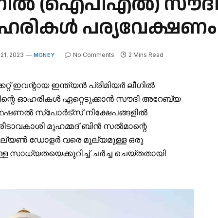
 ലീഗിൽ (ഐ‌പി‌എൽ) സൗദ
ികൾ പര്യവേക്ഷണം ചെ
21, 2023
No Comments
2 Mins Read
MONEY
റ്റ് ഇവന്റായ ഇന്ത്യൻ പ്രീമിയർ ലീഗിൽ
ന്റെ ഓഹരികൾ ഏറ്റെടുക്കാൻ സൗദി അറേബ്യ
്രൊഫഷണൽ സ്‌പോർട്‌സ് നിക്ഷേപങ്ങളിൽ
ിരീടാവകാശി മുഹമ്മദ് ബിൻ സൽമാന്റെ
ില്യൺ ഡോളർ വരെ മൂല്യമുള്ള ഒരു
ള്ള സാധ്യതയെക്കുറിച്ച് ചർച്ച ചെയ്തതായി