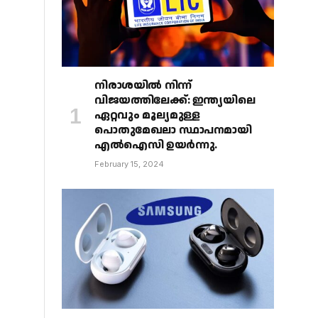
നിരാശയിൽ നിന്ന്
വിജയത്തിലേക്ക്: ഇന്ത്യയിലെ
ഏറ്റവും മൂല്യമുള്ള
പൊതുമേഖലാ സ്ഥാപനമായി
എൽഐസി ഉയർന്നു.
February 15, 2024