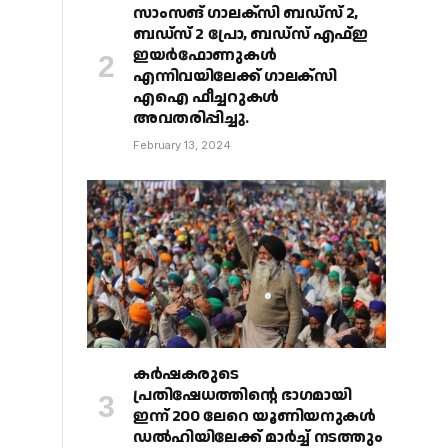
സാംസങ് ഗാലക്‌സി ബഡ്‌സ് 2,
ബഡ്‌സ് 2 പ്രോ, ബഡ്‌സ് എഫ്ഇ
ഇയർഫോണുകൾ
എന്നിവയിലേക്ക് ഗാലക്‌സി
എഐ ഫീച്ചറുകൾ
അവതരിപ്പിച്ചു.
February 13, 2024
കർഷകരുടെ
പ്രതിഷേധത്തിൻ്റെ ഭാഗമായി
ഇന്ന് 200 ലേറെ യൂണിയനുകൾ
ഡൽഹിയിലേക്ക് മാർച്ച് നടത്തും