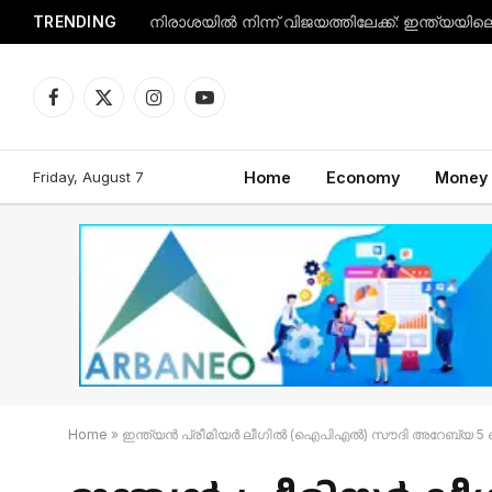
TRENDING
Facebook
X
Instagram
YouTube
(Twitter)
Friday, August 7
Home
Economy
Money
Home
»
ഇന്ത്യൻ പ്രീമിയർ ലീഗിൽ (ഐ‌പി‌എൽ) സൗദി അറേബ്യ 