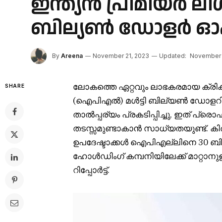
ഇന്ത്യൻ പ്രീമിയർ
ബില്യൺ ഡോളർ ഓഹര
By
Areena
November 21, 2023
Updated:
November 
ലോകത്തെ ഏറ്റവും ലാഭകരമായ ക്രിക്ക
SHARE
(ഐ‌പി‌എൽ) മൾട്ടി ബില്യൺ ഡോളറി
താൽപ്പര്യം പ്രകടിപ്പിച്ചു, ഇത് പ
തടസ്സമുണ്ടാകാൻ സാധ്യതയുണ്ട്. ക
ഉപദേഷ്ടാക്കൾ ഐപിഎല്ലിനെ 30 ബ
ഹോൾഡിംഗ് കമ്പനിയിലേക്ക് മാറ്റാനു
റിപ്പോർട്ട്.