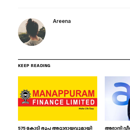
Areena
KEEP READING
575 കോടി രൂപ അറ്റാദായവുമായി
അദാനി വീണ