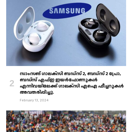
സാംസങ് ഗാലക്‌സി ബഡ്‌സ് 2, ബഡ്‌സ് 2 പ്രോ,
ബഡ്‌സ് എഫ്ഇ ഇയർഫോണുകൾ
എന്നിവയിലേക്ക് ഗാലക്‌സി എഐ ഫീച്ചറുകൾ
അവതരിപ്പിച്ചു.
February 13, 2024