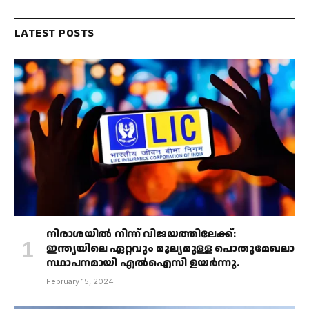
LATEST POSTS
നിരാശയിൽ നിന്ന് വിജയത്തിലേക്ക്:
ഇന്ത്യയിലെ ഏറ്റവും മൂല്യമുള്ള പൊതുമേഖലാ
സ്ഥാപനമായി എൽഐസി ഉയർന്നു.
February 15, 2024