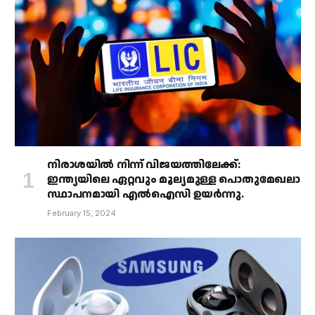
നിരാശയിൽ നിന്ന് വിജയത്തിലേക്ക്:
ഇന്ത്യയിലെ ഏറ്റവും മൂല്യമുള്ള പൊതുമേഖലാ
സ്ഥാപനമായി എൽഐസി ഉയർന്നു.
February 15, 2024