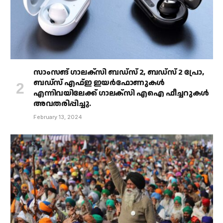
സാംസങ് ഗാലക്‌സി ബഡ്‌സ് 2, ബഡ്‌സ് 2 പ്രോ,
ബഡ്‌സ് എഫ്ഇ ഇയർഫോണുകൾ
എന്നിവയിലേക്ക് ഗാലക്‌സി എഐ ഫീച്ചറുകൾ
അവതരിപ്പിച്ചു.
February 13, 2024