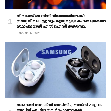
നിരാശയിൽ നിന്ന് വിജയത്തിലേക്ക്:
ഇന്ത്യയിലെ ഏറ്റവും മൂല്യമുള്ള പൊതുമേഖലാ
സ്ഥാപനമായി എൽഐസി ഉയർന്നു.
February 15, 2024
സാംസങ് ഗാലക്‌സി ബഡ്‌സ് 2, ബഡ്‌സ് 2 പ്രോ,
ബഡ്‌സ് എഫ്ഇ ഇയർഫോണുകൾ