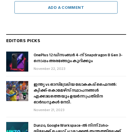
ADD A COMMENT
EDITORS PICKS
OnePlus 12 ഡിസംബർ 4-ന് Snapdragon 8 Gen 3-
നൊപ്പം അരങ്ങേറ്റം കുറിക്കും
November 22, 2023
ഇന്ത്യ vs ഓസ്‌ട്രേലിയ ലോകകപ്പ് ഫൈനൽ:
ക്വിക്ക്-കൊമേഴ്‌സ് സ്ഥാപനങ്ങൾ
എക്കാലത്തെയും ഉയർന്ന പ്രതിദിന
ഓർഡറുകൾ നേടി.
November 21, 2023
Dunzo, Google Workspace-ൽ നിന്ന് Zoho-
യിലേക്ക് ചെലവ് ചുരുക്കൽ തന്ത്രത്തിലേക്ക്