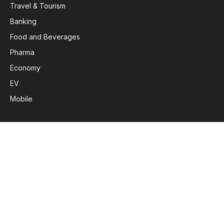
Travel & Tourism
Banking
Food and Beverages
Pharma
Economy
EV
Mobile
Subscribe to Updates
Get the latest creative news from FooBar about art, design
and business.
By signing up, you agree to the our terms and our
Privacy