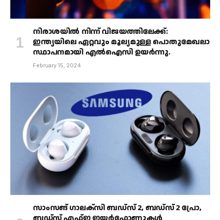
നിരാശയിൽ നിന്ന് വിജയത്തിലേക്ക്:
ഇന്ത്യയിലെ ഏറ്റവും മൂല്യമുള്ള പൊതുമേഖലാ
സ്ഥാപനമായി എൽഐസി ഉയർന്നു.
February 15, 2024
സാംസങ് ഗാലക്‌സി ബഡ്‌സ് 2, ബഡ്‌സ് 2 പ്രോ,
ബഡ്‌സ് എഫ്ഇ ഇയർഫോണുകൾ