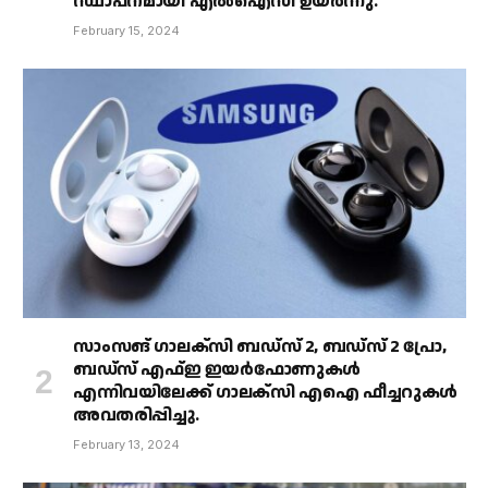
സ്ഥാപനമായി എൽഐസി ഉയർന്നു.
February 15, 2024
സാംസങ് ഗാലക്‌സി ബഡ്‌സ് 2, ബഡ്‌സ് 2 പ്രോ,
ബഡ്‌സ് എഫ്ഇ ഇയർഫോണുകൾ
എന്നിവയിലേക്ക് ഗാലക്‌സി എഐ ഫീച്ചറുകൾ
അവതരിപ്പിച്ചു.
February 13, 2024