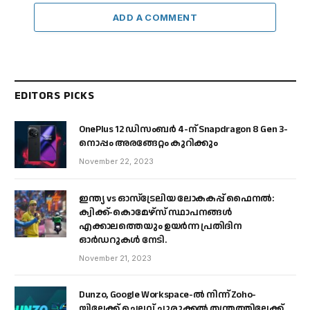
ADD A COMMENT
EDITORS PICKS
OnePlus 12 ഡിസംബർ 4-ന് Snapdragon 8 Gen 3-
നൊപ്പം അരങ്ങേറ്റം കുറിക്കും
November 22, 2023
ഇന്ത്യ vs ഓസ്‌ട്രേലിയ ലോകകപ്പ് ഫൈനൽ:
ക്വിക്ക്-കൊമേഴ്‌സ് സ്ഥാപനങ്ങൾ
എക്കാലത്തെയും ഉയർന്ന പ്രതിദിന
ഓർഡറുകൾ നേടി.
November 21, 2023
Dunzo, Google Workspace-ൽ നിന്ന് Zoho-
യിലേക്ക് ചെലവ് ചുരുക്കൽ തന്ത്രത്തിലേക്ക്