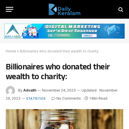
Home
»
Billionaires who donated their wealth to charity:
Billionaires who donated their
wealth to charity:
By
Advaith
November 24, 2023
Updated:
November
29, 2023
No Comments
1 Min Read
STATISTICS