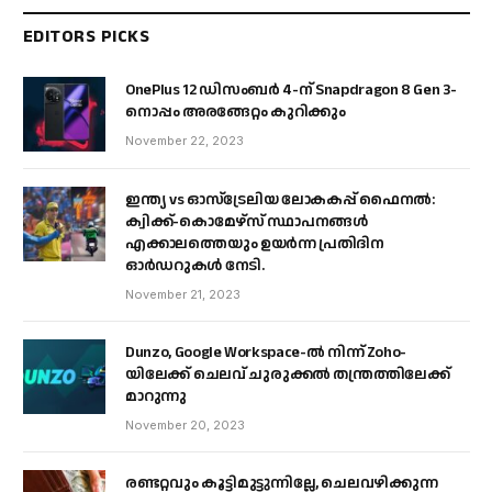
EDITORS PICKS
OnePlus 12 ഡിസംബർ 4-ന് Snapdragon 8 Gen 3-
നൊപ്പം അരങ്ങേറ്റം കുറിക്കും
November 22, 2023
ഇന്ത്യ vs ഓസ്‌ട്രേലിയ ലോകകപ്പ് ഫൈനൽ:
ക്വിക്ക്-കൊമേഴ്‌സ് സ്ഥാപനങ്ങൾ
എക്കാലത്തെയും ഉയർന്ന പ്രതിദിന
ഓർഡറുകൾ നേടി.
November 21, 2023
Dunzo, Google Workspace-ൽ നിന്ന് Zoho-
യിലേക്ക് ചെലവ് ചുരുക്കൽ തന്ത്രത്തിലേക്ക്
മാറുന്നു
November 20, 2023
രണ്ടറ്റവും കൂട്ടിമുട്ടുന്നില്ലേ, ചെലവഴിക്കുന്ന