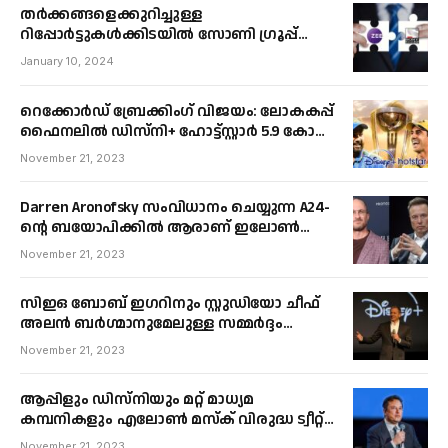
തർക്കങ്ങളെക്കുറിച്ചുള്ള
റിപ്പോർട്ടുകൾക്കിടയിൽ സോണി ഗ്രൂപ്പ്
സീയുമായുള്ള ലയനം സംബന്ധിച്ച
January 10, 2024
ചർച്ചകൾ തുടരുന്നു
റെക്കോർഡ് ബ്രേക്കിംഗ് വിജയം: ലോകകപ്പ്
ഫൈനലിൽ ഡിസ്നി+ ഹോട്ട്സ്റ്റാർ 5.9 കോടി
കൺകറന്റ് വ്യൂവർഷിപ്പ് നേടി.
November 21, 2023
Darren Aronofsky സംവിധാനം ചെയ്യുന്ന A24-
ന്റെ ബയോപിക്കിൽ ആരാണ് ഇലോൺ
മസ്‌കിന്റെ വേഷം ചെയ്യുന്നത്
November 21, 2023
എന്നതിനെക്കുറിച്ചുള്ള ഊഹാപോഹങ്ങൾ.
സിഇഒ ബോബ് ഇഗറിനും സ്റ്റുഡിയോ ചീഫ്
അലൻ ബർഗ്മാനുമേലുള്ള സമ്മർദ്ദം
വർദ്ധിപ്പിക്കാൻ ഡിസ്നിയുടെ ബോക്സ്
November 21, 2023
ഓഫീസ് വെല്ലുവിളിക്കുന്നു
ആപ്പിളും ഡിസ്നിയും മറ്റ് മാധ്യമ
കമ്പനികളും എലോൺ മസ്‌ക് വിരുദ്ധ ട്വീറ്റ്
വർദ്ധിപ്പിച്ചതിന് ശേഷം എക്‌സിൽ പരസ്യം
November 21, 2023