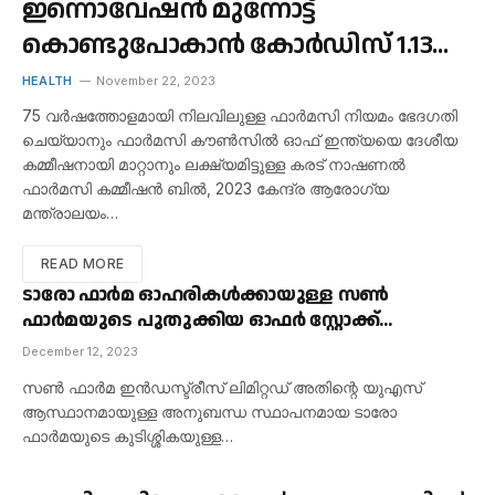
ഇന്നൊവേഷൻ മുന്നോട്ട്
കൊണ്ടുപോകാൻ കോർഡിസ് 1.13
ബില്യൺ ഡോളറിന് മെഡ്
HEALTH
November 22, 2023
അലയൻസ് സ്വന്തമാക്കുന്നു
75 വർഷത്തോളമായി നിലവിലുള്ള ഫാർമസി നിയമം ഭേദഗതി
ചെയ്യാനും ഫാർമസി കൗൺസിൽ ഓഫ് ഇന്ത്യയെ ദേശീയ
കമ്മീഷനായി മാറ്റാനും ലക്ഷ്യമിട്ടുള്ള കരട് നാഷണൽ
ഫാർമസി കമ്മീഷൻ ബിൽ, 2023 കേന്ദ്ര ആരോഗ്യ
മന്ത്രാലയം…
READ MORE
ടാരോ ഫാർമ ഓഹരികൾക്കായുള്ള സൺ
ഫാർമയുടെ പുതുക്കിയ ഓഫർ സ്റ്റോക്ക്
തകർച്ചയിലേക്ക് നയിക്കുന്നു
December 12, 2023
സൺ ഫാർമ ഇൻഡസ്ട്രീസ് ലിമിറ്റഡ് അതിന്റെ യുഎസ്
ആസ്ഥാനമായുള്ള അനുബന്ധ സ്ഥാപനമായ ടാരോ
ഫാർമയുടെ കുടിശ്ശികയുള്ള…