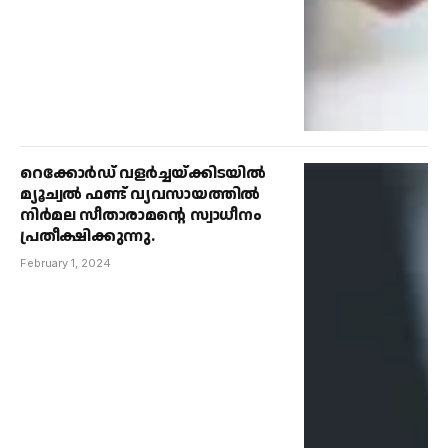
റെക്കോർഡ് വളർച്ചയ്ക്കിടയിൽ
മ്യൂച്വൽ ഫണ്ട് വ്യവസായത്തിൽ
നിർമല സീതാരാമൻ്റെ സ്വാധീനം
പ്രതീക്ഷിക്കുന്നു.
February 1, 2024