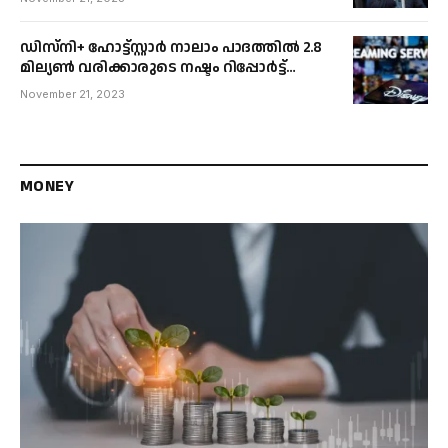
ചെയ്യൽ താൽക്കാലികമായി നിർത്തി.
ഡിസ്നി+ ഹോട്ട്സ്റ്റാർ നാലാം പാദത്തിൽ 2.8
മില്യൺ വരിക്കാരുടെ നഷ്ടം റിപ്പോർട്ട്
ചെയ്തു, ഈ വർഷം മൊത്തം 23.8 മില്യൺ
November 21, 2023
MONEY