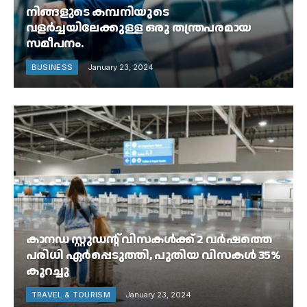
നിങ്ങളുടെ കമ്പനിയുടെ
വളർച്ചയിലേക്കുള്ള ഒരു തന്ത്രപരമായ
സമീപനം.
BUSINESS
January 23, 2024
കാനഡ സ്റ്റുഡന്റ് വിസകൾക്ക് 2 വർഷത്തെ
പരിധി ഏർപ്പെടുത്തി, പുതിയ വിസകൾ 35%
കുറച്ചു
TRAVEL & TOURISM
January 23, 2024