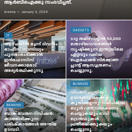
ആർബിഐക്കു സംഭവിച്ചത്.
Areena
January 4, 2024
GADGETS
IT
ടാറ്റ തമിഴ്‌നാട്ടിൽ 50,000
ആഴ്ചയിൽ മൂന്ന് ദിവസം
തൊഴിലവസരങ്ങൾ
ഓഫീസ് സാന്നിധ്യം
സൃഷ്ടിക്കുന്ന ഇന്ത്യയിലെ
പുനരാരംഭിക്കാൻ
ഏറ്റവും വലിയ
ഇൻഫോസിസ്
ഐഫോൺ നിർമ്മാണ
ജീവനക്കാരോട്
പ്ലാന്റ് ആസൂത്രണം
അഭ്യർത്ഥിക്കുന്നു
ചെയ്യുന്നു.
BUSINESS
വിപണി പുതിയ
ഉയരങ്ങളിലേക്ക്
കുതിക്കുന്നു: സമീപകാല
BANKING
ബുൾ റൺ വിശകലനം
ബാങ്ക് വേതന റിവിഷൻ:
ചെയ്യുകയും ഭാവി
കാത്തിരിക്കുന്ന
ട്രെൻഡുകൾ
പരിഷ്കാരങ്ങൾ അന്തിമ
പ്രതീക്ഷിക്കുകയും
ഉടമ്പടി.
ചെയ്യുന്നു.