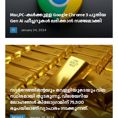
Mac,PC-കൾക്കുള്ള Google Chrome 3 പുതിയ
Gen AI ഫീച്ചറുകൾ ലഭിക്കാൻ സജ്ജമാക്കി
IT
January 24, 2024
സ്വർണത്തിന്റെയും വെള്ളിയുടെയും വില
സ്ഥിരമായി തുടരുന്നു, വിലയേറിയ
ലോഹങ്ങൾ കിലോഗ്രാമിന് 75,500
രൂപയിലാണ് വ്യാപാരം നടക്കുന്നത്.
MONEY
January 23, 2024