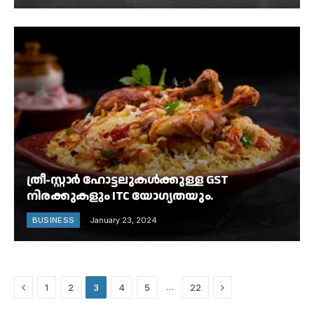
ത്രീ-സ്റ്റാർ ഹോട്ടലുകൾക്കുള്ള GST
നിരക്കുകളും ITC യോഗ്യതയും.
BUSINESS
January 23, 2024
Previous
Next
…
1
2
3
4
5
22