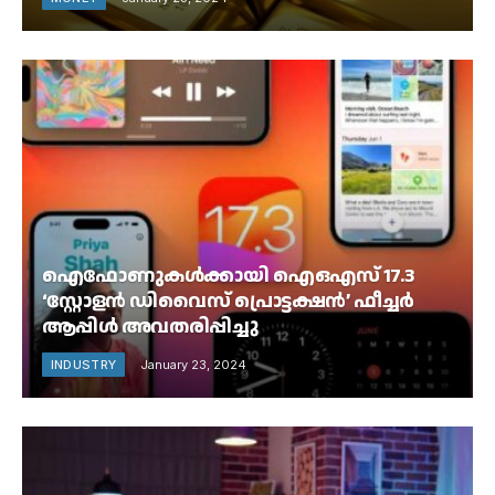
ഐഫോണുകൾക്കായി ഐഒഎസ് 17.3
‘സ്റ്റോളൻ ഡിവൈസ് പ്രൊട്ടക്ഷൻ’ ഫീച്ചർ
ആപ്പിൾ അവതരിപ്പിച്ചു
INDUSTRY
January 23, 2024