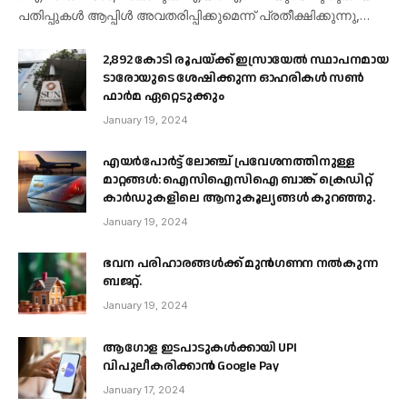
പതിപ്പുകൾ ആപ്പിൾ അവതരിപ്പിക്കുമെന്ന് പ്രതീക്ഷിക്കുന്നു,…
2,892 കോടി രൂപയ്ക്ക് ഇസ്രായേൽ സ്ഥാപനമായ
ടാരോയുടെ ശേഷിക്കുന്ന ഓഹരികൾ സൺ
ഫാർമ ഏറ്റെടുക്കും
January 19, 2024
എയർപോർട്ട് ലോഞ്ച് പ്രവേശനത്തിനുള്ള
മാറ്റങ്ങൾ: ഐസിഐസിഐ ബാങ്ക് ക്രെഡിറ്റ്
കാർഡുകളിലെ ആനുകൂല്യങ്ങൾ കുറഞ്ഞു.
January 19, 2024
ഭവന പരിഹാരങ്ങൾക്ക് മുൻഗണന നൽകുന്ന
ബജറ്റ്.
January 19, 2024
ആഗോള ഇടപാടുകൾക്കായി UPI
വിപുലീകരിക്കാൻ Google Pay
January 17, 2024