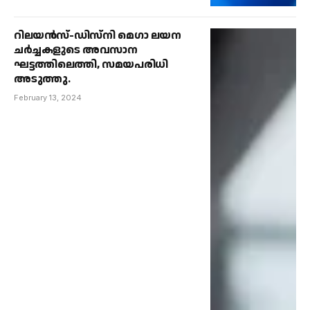
റിലയൻസ്-ഡിസ്‌നി മെഗാ ലയന
ചർച്ചകളുടെ അവസാന
ഘട്ടത്തിലെത്തി, സമയപരിധി
അടുത്തു.
February 13, 2024